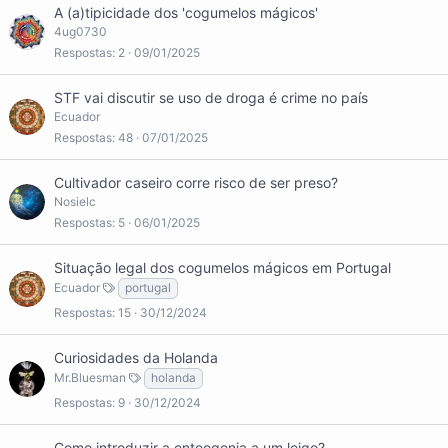
A (a)tipicidade dos 'cogumelos mágicos'
4ug0730
Respostas
2
09/01/2025
STF vai discutir se uso de droga é crime no país
Ecuador
Respostas
48
07/01/2025
Cultivador caseiro corre risco de ser preso?
Nosielc
Respostas
5
06/01/2025
Situação legal dos cogumelos mágicos em Portugal
Ecuador
portugal
Respostas
15
30/12/2024
Curiosidades da Holanda
Mr.Bluesman
holanda
Respostas
9
30/12/2024
Como introduzir a enteogenia a um leigo?