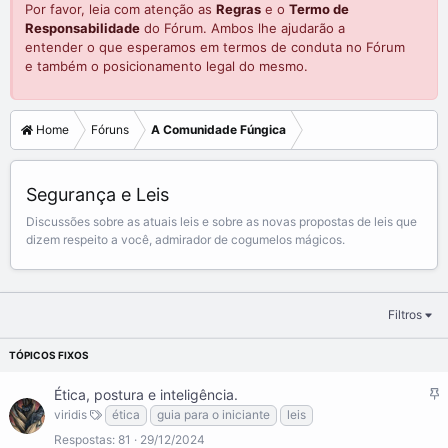
Por favor, leia com atenção as
Regras
e o
Termo de
Responsabilidade
do Fórum. Ambos lhe ajudarão a
entender o que esperamos em termos de conduta no Fórum
e também o posicionamento legal do mesmo.
Home
Fóruns
A Comunidade Fúngica
Segurança e Leis
Discussões sobre as atuais leis e sobre as novas propostas de leis que
dizem respeito a você, admirador de cogumelos mágicos.
Filtros
F
Ética, postura e inteligência.
i
viridis
ética
guia para o iniciante
leis
x
Respostas
81
29/12/2024