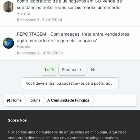
como laboratório de alucinógenos em GO Venda de
substâncias pelas redes sociais rendia lucro médio
Violeiro
Respostas
2
21/10/2024
REPORTAGEM - Com ameaças, treta entre vendedores
agita mercado de 'cogumelos mágicos'
Nosielc
Respostas
3
10/09/2023
Last
1 of 5
Próximo
Você deve entrar ou cadastrar-se para postar aqui.
Home
Fóruns
A Comunidade Fúngica
Sobre Nós
Nós somos uma comunidade de entusiastas da micologia. Aqui você
encontrará diversos assuntos envolvendo a micologia amadora,