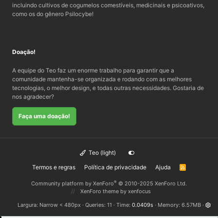
incluindo cultivos de cogumelos comestíveis, medicinais e psicoativos,
como os do gênero Psilocybe!
Doação!
A equipe do Teo faz um enorme trabalho para garantir que a
comunidade mantenha-se organizada e rodando com as melhores
tecnologias, o melhor design, e todas outras necessidades. Gostaria de
nos agradecer?
Faça uma doação!
Teo (light)
Termos e regras
Política de privacidade
Ajuda
R
S
S
®
Community platform by XenForo
© 2010-2025 XenForo Ltd.
XenForo theme
by xenfocus
Largura
Queries
11
Time
0.0409s
Memory
6.57MB