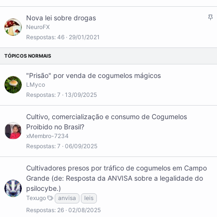
o
F
Nova lei sobre drogas
i
NeuroFX
x
Respostas
46
29/01/2021
o
"Prisão" por venda de cogumelos mágicos
LMyco
Respostas
7
13/09/2025
Cultivo, comercialização e consumo de Cogumelos
Proibido no Brasil?
xMembro-7234
Respostas
7
06/09/2025
Cultivadores presos por tráfico de cogumelos em Campo
Grande (de: Resposta da ANVISA sobre a legalidade do
psilocybe.)
Texugo
anvisa
leis
Respostas
26
02/08/2025