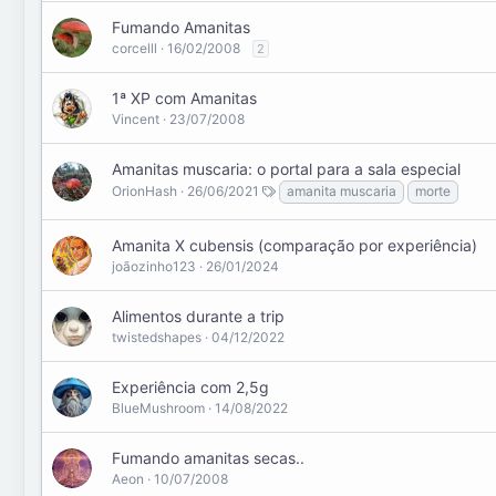
Fumando Amanitas
corcelll
16/02/2008
2
1ª XP com Amanitas
Vincent
23/07/2008
Amanitas muscaria: o portal para a sala especial
OrionHash
26/06/2021
amanita muscaria
morte
Amanita X cubensis (comparação por experiência)
joãozinho123
26/01/2024
Alimentos durante a trip
twistedshapes
04/12/2022
Experiência com 2,5g
BlueMushroom
14/08/2022
Fumando amanitas secas..
Aeon
10/07/2008