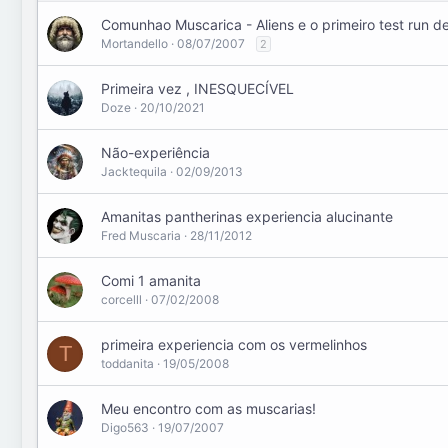
Comunhao Muscarica - Aliens e o primeiro test run d
Mortandello
08/07/2007
2
Primeira vez , INESQUECÍVEL
Doze
20/10/2021
Não-experiência
Jacktequila
02/09/2013
Amanitas pantherinas experiencia alucinante
Fred Muscaria
28/11/2012
Comi 1 amanita
corcelll
07/02/2008
primeira experiencia com os vermelinhos
T
toddanita
19/05/2008
Meu encontro com as muscarias!
Digo563
19/07/2007