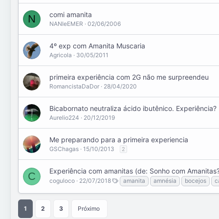
comi amanita
N
NANIeEMER
02/06/2006
4º exp com Amanita Muscaria
Agricola
30/05/2011
primeira experiência com 2G não me surpreendeu
RomancistaDaDor
28/04/2020
Bicabornato neutraliza ácido ibutênico. Experiência?
Aurelio224
20/12/2019
Me preparando para a primeira experiencia
GSChagas
15/10/2013
2
Experiência com amanitas (de: Sonho com Amanitas?
C
coguloco
22/07/2018
amanita
amnésia
bocejos
c
1
2
3
Próximo