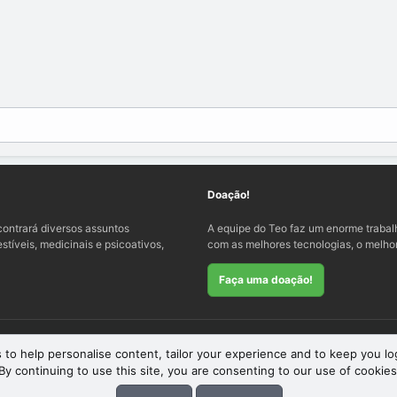
Doação!
ontrará diversos assuntos
A equipe do Teo faz um enorme traba
tíveis, medicinais e psicoativos,
com as melhores tecnologias, o melhor
Faça uma doação!
 to help personalise content, tailor your experience and to keep you log
By continuing to use this site, you are consenting to our use of cookies
eme
by xenfocus