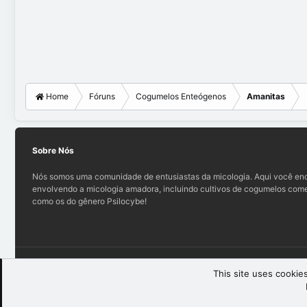
Home
Fóruns
Cogumelos Enteógenos
Amanitas
Sobre Nós
Nós somos uma comunidade de entusiastas da micologia. Aqui você enc
envolvendo a micologia amadora, incluindo cultivos de cogumelos comes
como os do gênero Psilocybe!
Teo (light)
This site uses cookies
®
Community platform by XenForo
© 2010-2025 XenForo Ltd.
XenForo th