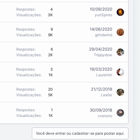
10/09/2020
Respostas
4
Visualizações
3K
yuriSpires
14/06/2020
Respostas
9
Visualizações
9K
grindwind
29/04/2020
Respostas
6
Visualizações
2K
Trippydow
19/03/2020
Respostas
3
Visualizações
1K
Laurentrr
21/12/2019
Respostas
20
Visualizações
5K
Leafar
30/09/2018
Respostas
1
Visualizações
1K
cronono
Você deve entrar ou cadastrar-se para postar aqui.