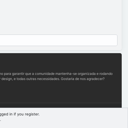
lho para garantir que a comunidade mantenha-se organizada e rodando
 design, e todas outras necessidades. Gostaria de nos agradecer?
Termos e regras
Política de privacidade
Ajuda
R
ged in if you register.
S
.
S