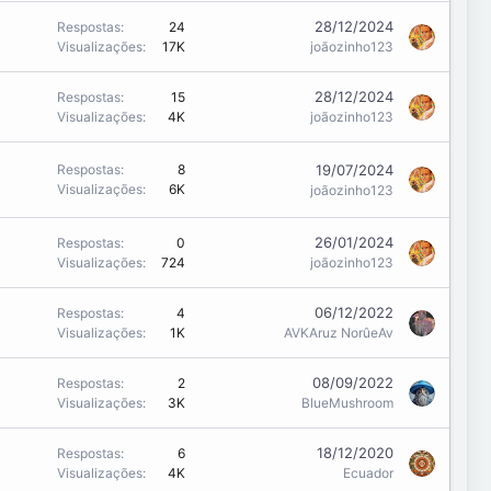
28/12/2024
Respostas
24
Visualizações
17K
joãozinho123
28/12/2024
Respostas
15
Visualizações
4K
joãozinho123
19/07/2024
Respostas
8
Visualizações
6K
joãozinho123
26/01/2024
Respostas
0
Visualizações
724
joãozinho123
06/12/2022
Respostas
4
Visualizações
1K
AVKAruz NorûeAv
08/09/2022
Respostas
2
Visualizações
3K
BlueMushroom
18/12/2020
Respostas
6
Visualizações
4K
Ecuador