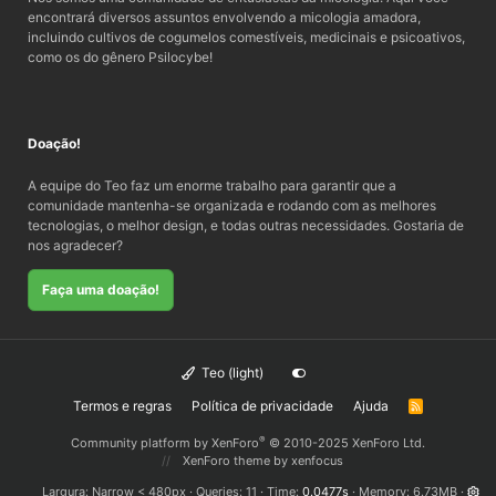
encontrará diversos assuntos envolvendo a micologia amadora,
incluindo cultivos de cogumelos comestíveis, medicinais e psicoativos,
como os do gênero Psilocybe!
Doação!
A equipe do Teo faz um enorme trabalho para garantir que a
comunidade mantenha-se organizada e rodando com as melhores
tecnologias, o melhor design, e todas outras necessidades. Gostaria de
nos agradecer?
Faça uma doação!
Teo (light)
Termos e regras
Política de privacidade
Ajuda
R
S
S
®
Community platform by XenForo
© 2010-2025 XenForo Ltd.
XenForo theme
by xenfocus
Largura
Queries
11
Time
0.0477s
Memory
6.73MB