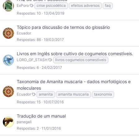
r
ExPoro
crise psicodélica
efeitos adversos
faq
t
i
Respostas
10
13/04/2019
c
l
Tópico para discussão de termos do glossário
e
Ecuador
Respostas
86
19/03/2017
Livros em Inglês sobre cultivo de cogumelos comestíveis.
LORD_OF_STASH
livros cogumelos comestíveis
Respostas
6
24/02/2017
Taxonomia de Amanita muscaria - dados morfológicos e
moleculares
Ecuador
amanita
amanita muscaria
taxonomia
Respostas
15
10/07/2016
Tradução de um manual
panegali
Respostas
2
11/01/2016