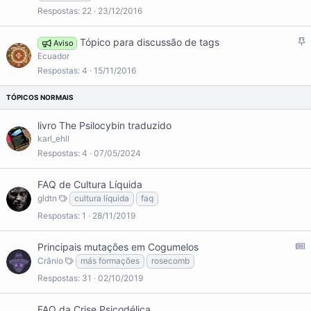
Respostas
22
23/12/2016
F
Tópico para discussão de tags
Aviso
i
Ecuador
x
Respostas
4
15/11/2016
o
livro The Psilocybin traduzido
karl_ehll
Respostas
4
07/05/2024
FAQ de Cultura Líquida
gldtn
cultura líquida
faq
Respostas
1
28/11/2019
A
Principais mutações em Cogumelos
Crânio
más formações
rosecomb
S
Respostas
31
02/10/2019
:
A
FAQ da Crise Psicodélica