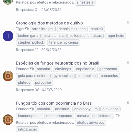
x
Relatos, pós efeitos e relacionados
sinestesia
o
Respostas
31
23/08/2024
F
Cronologia dos métodos de cultivo
i
Tiger
arroz integral
dennis mckenna
hippie3
x
T
jochen gartz
paul stamets
psilocybe fanaticus
roger heim
o
stephen pollock
terence mckenna
Respostas
12
20/04/2022
F
Espécies de fungos neurotrópicos no Brasil
i
Ecuador
amanita
claviceps
copelandia
gerronema
x
guia para o coletor
gymnopilus
panaeolina
panaeolus
o
pluteus
psilocybe
Respostas
38
04/07/2019
F
Fungos tóxicos com ocorrência no Brasil
i
Ecuador
amanita
anellaria
chlorophyllum
claviceps
x
leucocoprinus
neonothopanus
romaria
toxicidade
o
Relatos, pós efeitos e relacionados
efeitos adversos
intoxicação