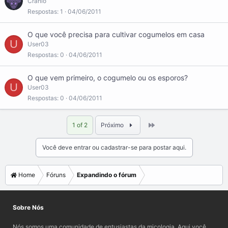
Crânio
S
Respostas
1
04/06/2011
:
A
O que você precisa para cultivar cogumelos em casa
r
U
User03
t
Respostas
0
04/06/2011
i
c
l
O que vem primeiro, o cogumelo ou os esporos?
U
e
User03
Respostas
0
04/06/2011
Last
1 of 2
Próximo
Você deve entrar ou cadastrar-se para postar aqui.
Home
Fóruns
Expandindo o fórum
Sobre Nós
Nós somos uma comunidade de entusiastas da micologia. Aqui você