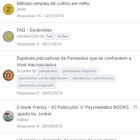
Método simples de cultivo em milho
2
2064
Respostas
15
14/01/2015
FAQ - Esclerotias
nandao1234
faq
trufas
Respostas
0
16/11/2014
Espécies psicoativas de Panaeolus que se confundem a
nível macroscópico
Ecuador
panaeolus
panaeolus bisporus
panaeolus cambodginiensis
panaeolus cyanescens
panaeolus tropicalis
Respostas
0
26/02/2014
B
E-book Frenzy - 42 Psilocybin 'n' Psychedelics BOOKS
l
upado by Junkie
o
oldboy
q
Respostas
8
28/08/2013
u
e