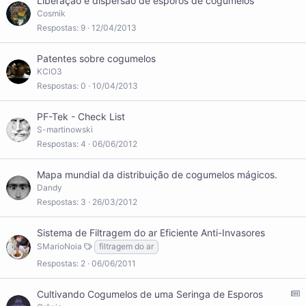
Liberação e dispersão de esporos de cogumelos
a
Cosmik
d
Respostas
9
12/04/2013
o
Patentes sobre cogumelos
KClO3
Respostas
0
10/04/2013
PF-Tek - Check List
S-martinowski
Respostas
4
06/06/2012
Mapa mundial da distribuição de cogumelos mágicos.
Dandy
Respostas
3
26/03/2012
Sistema de Filtragem do ar Eficiente Anti-Invasores
SMarioNoia
filtragem do ar
Respostas
2
06/06/2011
A
Cultivando Cogumelos de uma Seringa de Esporos