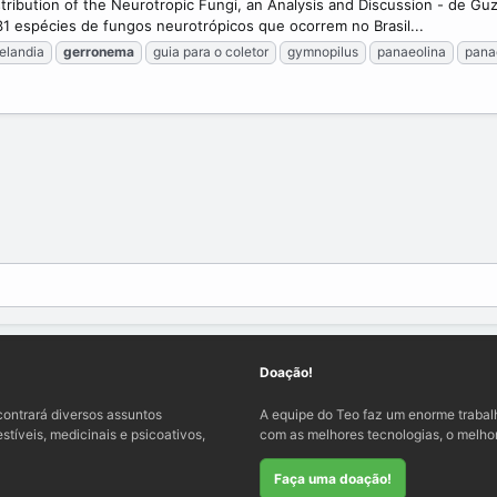
ribution of the Neurotropic Fungi, an Analysis and Discussion - de Guz
31 espécies de fungos neurotrópicos que ocorrem no Brasil...
elandia
gerronema
guia para o coletor
gymnopilus
panaeolina
pana
Doação!
ontrará diversos assuntos
A equipe do Teo faz um enorme traba
tíveis, medicinais e psicoativos,
com as melhores tecnologias, o melhor
Faça uma doação!