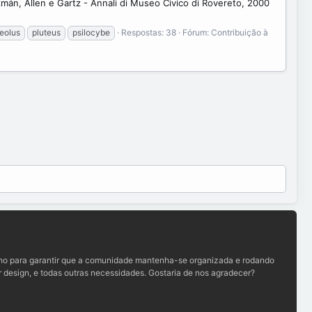
mán, Allen e Gartz - Annali di Museo Civico di Rovereto, 2000
eolus
pluteus
psilocybe
Respostas: 38
Fórum:
Contribuição à
lho para garantir que a comunidade mantenha-se organizada e rodando
 design, e todas outras necessidades. Gostaria de nos agradecer?