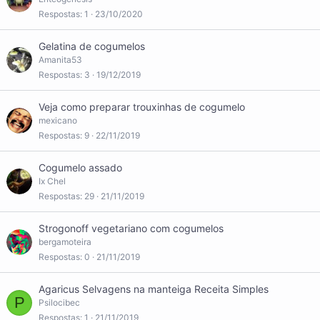
Respostas
1
23/10/2020
Gelatina de cogumelos
Amanita53
Respostas
3
19/12/2019
Veja como preparar trouxinhas de cogumelo
mexicano
Respostas
9
22/11/2019
Cogumelo assado
Ix Chel
Respostas
29
21/11/2019
Strogonoff vegetariano com cogumelos
bergamoteira
Respostas
0
21/11/2019
Agaricus Selvagens na manteiga Receita Simples
P
Psilocibec
Respostas
1
21/11/2019