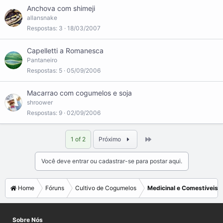
Anchova com shimeji
allansnake
Respostas
3
18/03/2007
Capelletti a Romanesca
Pantaneiro
Respostas
5
05/09/2006
Macarrao com cogumelos e soja
shroower
Respostas
9
02/09/2006
Last
1 of 2
Próximo
Você deve entrar ou cadastrar-se para postar aqui.
Home
Fóruns
Cultivo de Cogumelos
Medicinal e Comestíveis
Sobre Nós