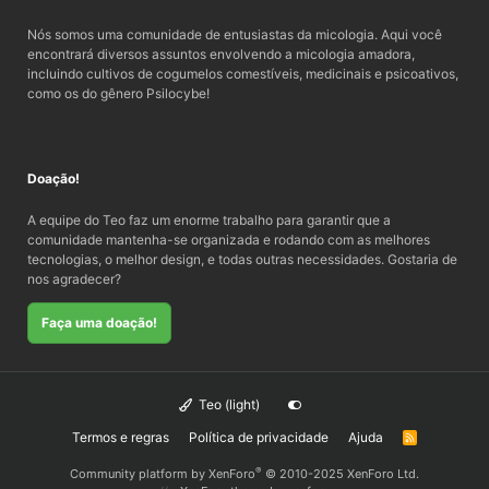
Nós somos uma comunidade de entusiastas da micologia. Aqui você
encontrará diversos assuntos envolvendo a micologia amadora,
incluindo cultivos de cogumelos comestíveis, medicinais e psicoativos,
como os do gênero Psilocybe!
Doação!
A equipe do Teo faz um enorme trabalho para garantir que a
comunidade mantenha-se organizada e rodando com as melhores
tecnologias, o melhor design, e todas outras necessidades. Gostaria de
nos agradecer?
Faça uma doação!
Teo (light)
Termos e regras
Política de privacidade
Ajuda
R
S
S
®
Community platform by XenForo
© 2010-2025 XenForo Ltd.