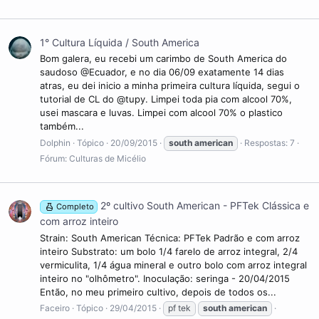
1° Cultura Líquida / South America
Bom galera, eu recebi um carimbo de South America do
saudoso @Ecuador, e no dia 06/09 exatamente 14 dias
atras, eu dei inicio a minha primeira cultura líquida, segui o
tutorial de CL do @tupy. Limpei toda pia com alcool 70%,
usei mascara e luvas. Limpei com alcool 70% o plastico
também...
Dolphin
Tópico
20/09/2015
south
american
Respostas: 7
Fórum:
Culturas de Micélio
2º cultivo South American - PFTek Clássica e
Completo
com arroz inteiro
Strain: South American Técnica: PFTek Padrão e com arroz
inteiro Substrato: um bolo 1/4 farelo de arroz integral, 2/4
vermiculita, 1/4 água mineral e outro bolo com arroz integral
inteiro no "olhômetro". Inoculação: seringa - 20/04/2015
Então, no meu primeiro cultivo, depois de todos os...
Faceiro
Tópico
29/04/2015
pf tek
south
american