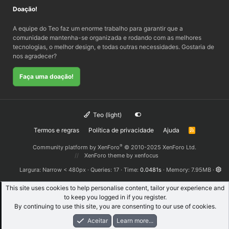
Doação!
A equipe do Teo faz um enorme trabalho para garantir que a
comunidade mantenha-se organizada e rodando com as melhores
tecnologias, o melhor design, e todas outras necessidades. Gostaria de
nos agradecer?
Faça uma doação!
Teo (light)
Termos e regras
Política de privacidade
Ajuda
R
S
S
®
Community platform by XenForo
© 2010-2025 XenForo Ltd.
XenForo theme
by xenfocus
Largura
Queries
17
Time
0.0481s
Memory
7.95MB
This site uses cookies to help personalise content, tailor your experience and
to keep you logged in if you register.
By continuing to use this site, you are consenting to our use of cookies.
Aceitar
Learn more...