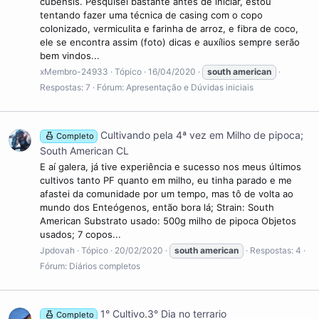
cubensis. Pesquisei bastante antes de iniciar, estou
tentando fazer uma técnica de casing com o copo
colonizado, vermiculita e farinha de arroz, e fibra de coco,
ele se encontra assim (foto) dicas e auxílios sempre serão
bem vindos...
xMembro-24933
Tópico
16/04/2020
south
american
Respostas: 7
Fórum:
Apresentação e Dúvidas iniciais
Cultivando pela 4ª vez em Milho de pipoca;
Completo
South American CL
E aí galera, já tive experiência e sucesso nos meus últimos
cultivos tanto PF quanto em milho, eu tinha parado e me
afastei da comunidade por um tempo, mas tô de volta ao
mundo dos Enteógenos, então bora lá; Strain: South
American Substrato usado: 500g milho de pipoca Objetos
usados; 7 copos...
Jpdovah
Tópico
20/02/2020
south
american
Respostas: 4
Fórum:
Diários completos
1° Cultivo.3° Dia no terrario
Completo