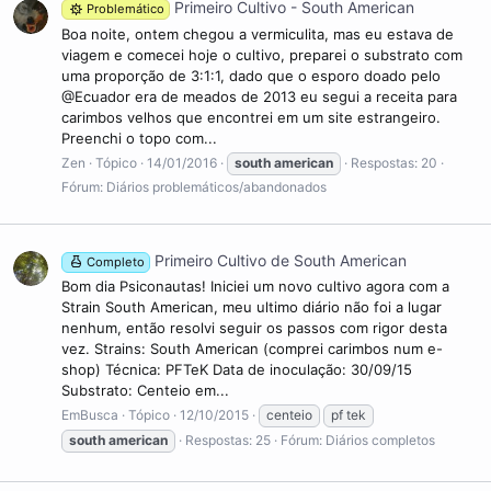
Primeiro Cultivo - South American
Problemático
Boa noite, ontem chegou a vermiculita, mas eu estava de
viagem e comecei hoje o cultivo, preparei o substrato com
uma proporção de 3:1:1, dado que o esporo doado pelo
@Ecuador era de meados de 2013 eu segui a receita para
carimbos velhos que encontrei em um site estrangeiro.
Preenchi o topo com...
Zen
Tópico
14/01/2016
south
american
Respostas: 20
Fórum:
Diários problemáticos/abandonados
Primeiro Cultivo de South American
Completo
Bom dia Psiconautas! Iniciei um novo cultivo agora com a
Strain South American, meu ultimo diário não foi a lugar
nenhum, então resolvi seguir os passos com rigor desta
vez. Strains: South American (comprei carimbos num e-
shop) Técnica: PFTeK Data de inoculação: 30/09/15
Substrato: Centeio em...
EmBusca
Tópico
12/10/2015
centeio
pf tek
south
american
Respostas: 25
Fórum:
Diários completos