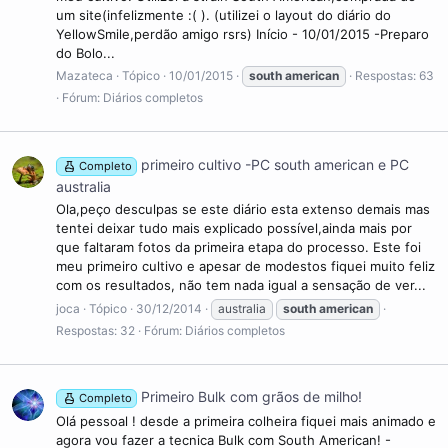
um site(infelizmente :( ). (utilizei o layout do diário do
YellowSmile,perdão amigo rsrs) Início - 10/01/2015 -Preparo
do Bolo...
Mazateca
Tópico
10/01/2015
south
american
Respostas: 63
Fórum:
Diários completos
primeiro cultivo -PC south american e PC
Completo
australia
Ola,peço desculpas se este diário esta extenso demais mas
tentei deixar tudo mais explicado possível,ainda mais por
que faltaram fotos da primeira etapa do processo. Este foi
meu primeiro cultivo e apesar de modestos fiquei muito feliz
com os resultados, não tem nada igual a sensação de ver...
joca
Tópico
30/12/2014
australia
south
american
Respostas: 32
Fórum:
Diários completos
Primeiro Bulk com grãos de milho!
Completo
Olá pessoal ! desde a primeira colheira fiquei mais animado e
agora vou fazer a tecnica Bulk com South American! -