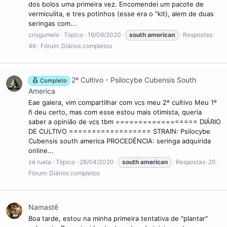
dos bolos uma primeira vez. Encomendei um pacote de
vermiculita, e tres potinhos (esse era o "kit), alem de duas
seringas com...
crisgumelo
Tópico
16/06/2020
south
american
Respostas:
46
Fórum:
Diários completos
2º Cultivo - Psilocybe Cubensis South
Completo
America
Eae galera, vim compartilhar com vcs meu 2º cultivo Meu 1º
ñ deu certo, mas com esse estou mais otimista, queria
saber a opinião de vcs tbm ================== DIÁRIO
DE CULTIVO ================== STRAIN: Psilocybe
Cubensis south america PROCEDÊNCIA: seringa adquirida
online...
zé ruela
Tópico
28/04/2020
south
american
Respostas: 20
Fórum:
Diários completos
Namastê
Boa tarde, estou na minha primeira tentativa de "plantar"