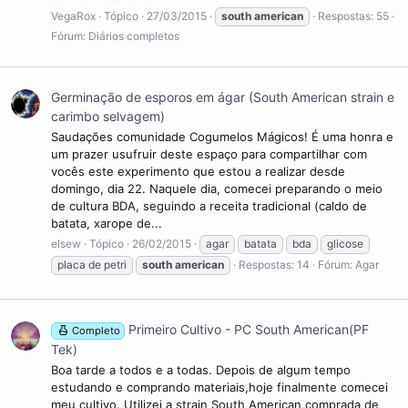
VegaRox
Tópico
27/03/2015
south
american
Respostas: 55
Fórum:
Diários completos
Germinação de esporos em ágar (South American strain e
carimbo selvagem)
Saudações comunidade Cogumelos Mágicos! É uma honra e
um prazer usufruir deste espaço para compartilhar com
vocês este experimento que estou a realizar desde
domingo, dia 22. Naquele dia, comecei preparando o meio
de cultura BDA, seguindo a receita tradicional (caldo de
batata, xarope de...
elsew
Tópico
26/02/2015
agar
batata
bda
glicose
placa de petri
south
american
Respostas: 14
Fórum:
Agar
Primeiro Cultivo - PC South American(PF
Completo
Tek)
Boa tarde a todos e a todas. Depois de algum tempo
estudando e comprando materiais,hoje finalmente comecei
meu cultivo. Utilizei a strain South American,comprada de