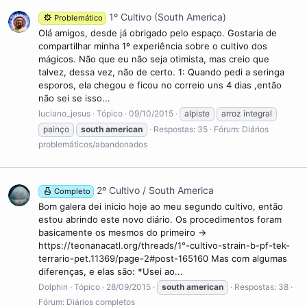
1º Cultivo (South America)
Problemático
Olá amigos, desde já obrigado pelo espaço. Gostaria de
compartilhar minha 1º experiência sobre o cultivo dos
mágicos. Não que eu não seja otimista, mas creio que
talvez, dessa vez, não de certo. 1: Quando pedi a seringa
esporos, ela chegou e ficou no correio uns 4 dias ,então
não sei se isso...
luciano_jesus
Tópico
09/10/2015
alpiste
arroz integral
painço
south
american
Respostas: 35
Fórum:
Diários
problemáticos/abandonados
2º Cultivo / South America
Completo
Bom galera dei inicio hoje ao meu segundo cultivo, então
estou abrindo este novo diário. Os procedimentos foram
basicamente os mesmos do primeiro ->
https://teonanacatl.org/threads/1°-cultivo-strain-b-pf-tek-
terrario-pet.11369/page-2#post-165160 Mas com algumas
diferenças, e elas são: *Usei ao...
Dolphin
Tópico
28/09/2015
south
american
Respostas: 38
Fórum:
Diários completos