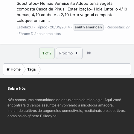
Substratos- Humus Vermiculita Adubo terra vegetal
composta Casca de Pinus -Esterilização- Hoje juntei o 4/10
humus, 4/10 adubo e a 2/10 terra vegetal composta,
coloquei em um...
Estrelazul
Tópico
20/09/2014
south
american
Respostas: 27
Fórum:
Diários completos
Last
1 of 2
Próximo
Home
Tags
Sobre Nós
Nós somos uma comunidade de entusiastas da micologia. Aqui você
encontrará diversos assuntos envolvendo a micologia amadora,
incluindo cultivos de cogumelos comestíveis, medicinais e psicoativos,
como os do gênero Psilocybe!