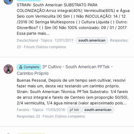
STRAIN: South American SUBSTRATO PARA
COLONIZAÇÃO:Arroz integral(40%) Vermiculita(60%) e Água
Selo com Vermiculita (X) Sim ( ) Não INOCULAÇÃO: 14 / 12
/2016 (X) Seringa Multiesporos ( ) Cultura Líquida ( ) Outro:
GloverBox? ( ) Sim (X) Não 100% colonizado: 09 / 01 / 2017
Essa parte mais...
Deutschland
Tópico
12/01/2017
south
american
Respostas:
20
Fórum:
Diários completos
3º Cultivo - South American PFTek -
Completo
Carimbo Próprio
Buenas Pessoal, Depois de um tempo sem cultivar, resolvi
fazer mais um, desta vez testando um carimbo próprio.
Strain: South American Técnica: PFTek Substrato: 1/4 farelo
de arroz integral e farelo de Centeio (em proporção 50/50),
2/4 vermiculita, 1/4 água mineral (valor aperoximado pois...
Faceiro
Tópico
11/05/2016
pf tek
south
american
Respostas: 22
Fórum:
Diários completos