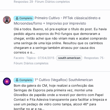
Respostas: 29
Fórum:
Diários completos
Primeiro Cultivo - PFTek clássica/direto e
Completo
Microondas/forno + Improviso por imprevisto
Olá a todos. Bueno, só pra explicar o título do post. Eu havia
pedido alguns esporos do Pró-fungos que demoraram a
chegar, então achei que não viriam mais e acabei comprando
uma seringa de uma loja online. Resultou que os carimbos
chegaram e a seringa também atrasou por causa dos
correios e o...
Faceiro
Tópico
07/04/2015
south
american
Respostas: 75
Fórum:
Diários completos
1° Cultivo (VegaRox) SouthAmerican
Completo
Bom dia galera do CM, hoje realizei a confecção das
Seringas de Esporos pela primeira vez, montei uma
GloveBox de papelão onde a revesti por dentro com Papel
Contact e Fita Adesiva transparente para facilitar a limpeza e
usei um pedaço de vidro como tampa, alcool 46° para
borrifar no ar e na...