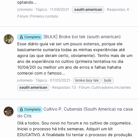
optando...
jvliomelo
Tópico
11/06/2021
south
american
Respostas: 4
Fórum:
Primeiro contato
[BULK] Broke boi tek (south american)
Completo
Esse diário-guia vai ser um pouco extenso, porque ele
basicamente sumariza todas as minhas experiências até
agora (as que deram certo, obviamente). Tenho mais de um
ano de experiência no cultivo (primeira tentativa no dia
10/04/20) ou melhor um ano de erros e falhas hahaha
comecei com o famoso...
jvliomelo
Tópico
07/05/2021
broke boy tek
bulk
south
american
Respostas: 13
Fórum:
Cultivadores iniciantes
Cultivo P. Cubensis (South America) na casa
Completo
do Cris
Olá a todos. Sou novo no forum e no cultivo de cogumelos.
Iniciei o processo há três semanas. Adquiri um kit
EDUCATIVO. A finalidade foi tentar o processo de produção