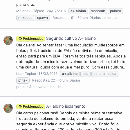
plano era...
Malahov
Tópico
24/02/2016
a+
albino
monotub
painço
rhizopus
spawn
Respostas: 91
Fórum:
Diários completos
Segundo cultivo A+ albino
Problemático
Ola galera! Ao tentar fazer uma inoculação multiesporos em
bolos pftek tradicional de FAI não obtivi nada de micélio,
então parti para um BDA. Foram feitos três repiques. Apos a
obtenção de um micelio razoavelmente rizomorfico, foi feito
uma cultura liquida com agua e mel puro. Com essa cultura...
Leo
Tópico
13/02/2016
a+
albino
bda
cultura líquida
pf tek
Respostas: 22
Fórum:
Diários
problemáticos/abandonados
A+ albino isolamento
Problemático
Ola caros psiconautas!! Depois da minha primeira tentativa
frustrada de isolamento em bda, venho a relatar essa
segunda experiência que obtive micélio vivo. Então foi o
seguinte: Preparei um 200ml de bda, onde 200 ml são de