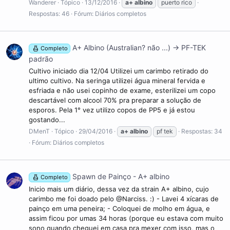
Wanderer
Tópico
13/12/2016
a+
albino
puerto rico
Respostas: 46
Fórum:
Diários completos
A+ Albino (Australian? não ...) -> PF-TEK
Completo
padrão
Cultivo iniciado dia 12/04 Utilizei um carimbo retirado do
ultimo cultivo. Na seringa utilizei água mineral fervida e
esfriada e não usei copinho de exame, esterilizei um copo
descartável com alcool 70% pra preparar a solução de
esporos. Pela 1° vez utilizo copos de PP5 e já estou
gostando...
DMenT
Tópico
29/04/2016
a+
albino
pf tek
Respostas: 34
Fórum:
Diários completos
Spawn de Painço - A+ albino
Completo
Inicio mais um diário, dessa vez da strain A+ albino, cujo
carimbo me foi doado pelo @Narciss. :) - Lavei 4 xícaras de
painço em uma peneira; - Coloquei de molho em água, e
assim ficou por umas 34 horas (porque eu estava com muito
sono quando cheguei em casa pra mexer com isso, mas o