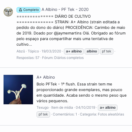
A Albino - PF Tek - 2020
Completo
============== DIÁRIO DE CULTIVO
============== STRAIN: A+ Albino (strain editada a
pedido do dono do diário) PROCEDÊNCIA: Carimbo de maio
de 2019. Doado por @jaymemartins Olá. Obrigado ao fórum
pelo espaço para compartilhar mais uma tentativa de
cultivo...
Abzû
Tópico
19/03/2020
a+
albino
albino
pf tek
Respostas: 57
Fórum:
Diários completos
A+ Albino
Bolo PFTek - 1º flush. Essa strain tem me
proporcionado grande exemplares, mas pouco
em quantidade. Acaba sendo o mesmo peso que
vários pequenos.
Texugo
Item de mídia
04/10/2019
a+
albino
pf tek
Comentários: 1
Categoria: Fotos aleatórias