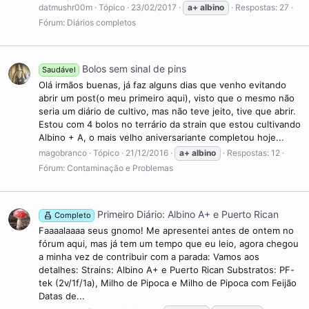
datmushr00m
Tópico
23/02/2017
a+
albino
Respostas: 27
Fórum:
Diários completos
Bolos sem sinal de pins
Saudável
Olá irmãos buenas, já faz alguns dias que venho evitando
abrir um post(o meu primeiro aqui), visto que o mesmo não
seria um diário de cultivo, mas não teve jeito, tive que abrir.
Estou com 4 bolos no terrário da strain que estou cultivando
Albino + A, o mais velho aniversariante completou hoje...
magobranco
Tópico
21/12/2016
a+
albino
Respostas: 12
Fórum:
Contaminação e Problemas
Primeiro Diário: Albino A+ e Puerto Rican
Completo
Faaaalaaaa seus gnomo! Me apresentei antes de ontem no
fórum aqui, mas já tem um tempo que eu leio, agora chegou
a minha vez de contribuir com a parada: Vamos aos
detalhes: Strains: Albino A+ e Puerto Rican Substratos: PF-
tek (2v/1f/1a), Milho de Pipoca e Milho de Pipoca com Feijão
Datas de...