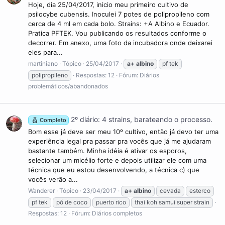
Hoje, dia 25/04/2017, inicio meu primeiro cultivo de
psilocybe cubensis. Inoculei 7 potes de polipropileno com
cerca de 4 ml em cada bolo. Strains: +A Albino e Ecuador.
Pratica PFTEK. Vou publicando os resultados conforme o
decorrer. Em anexo, uma foto da incubadora onde deixarei
eles para...
martiniano
Tópico
25/04/2017
a+
albino
pf tek
polipropileno
Respostas: 12
Fórum:
Diários
problemáticos/abandonados
2º diário: 4 strains, barateando o processo.
Completo
Bom esse já deve ser meu 10º cultivo, então já devo ter uma
experiência legal pra passar pra vocês que já me ajudaram
bastante também. Minha idéia é ativar os esporos,
selecionar um micélio forte e depois utilizar ele com uma
técnica que eu estou desenvolvendo, a técnica c) que
vocês verão a...
Wanderer
Tópico
23/04/2017
a+
albino
cevada
esterco
pf tek
pó de coco
puerto rico
thai koh samui super strain
Respostas: 12
Fórum:
Diários completos