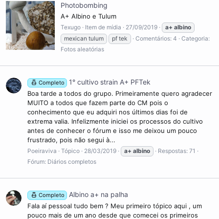
Photobombing
A+ Albino e Tulum
Texugo
Item de mídia
27/09/2019
a+
albino
mexican tulum
pf tek
Comentários: 4
Categoria:
Fotos aleatórias
1° cultivo strain A+ PFTek
Completo
Boa tarde a todos do grupo. Primeiramente quero agradecer
MUITO a todos que fazem parte do CM pois o
conhecimento que eu adquiri nos últimos dias foi de
extrema valia. Infelizmente iniciei os processos do cultivo
antes de conhecer o fórum e isso me deixou um pouco
frustrado, pois não segui à...
Poeiraviva
Tópico
28/03/2019
a+
albino
Respostas: 71
Fórum:
Diários completos
Albino a+ na palha
Completo
Fala aí pessoal tudo bem ? Meu primeiro tópico aqui , um
pouco mais de um ano desde que comecei os primeiros