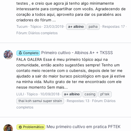
testes , e creio que agora já tenho algo minimamente
interessante para compartilhar com vocês. Agradecendo de
coração a todos aqui, aproveito para dar os parabéns aos
criadores do fórum ...
Tucum
Tópico
23/03/2019
a+
albino
palha
Respostas: 17
Fórum:
Diários completos
Primeiro cultivo - Albinos A+ + TKSSS
Completo
FALA GALERA Esse é meu primeiro tópico aqui na
comunidade, então aceito sugestões sempre! Tenho um
contato meio recente com o cubensis, depois dele ter me
ajudado a sair do maior buraco psicológico em que já estive
na minha vida. Muito grato de ter me encontrado com ele
nesse momento Sem mais...
LULI
Tópico
10/09/2018
a+
albino
casing
pf tek
thai koh samui super strain
Respostas: 13
Fórum:
Diários
completos
Meu primeiro cultivo em pratica PFTEK
Problemático