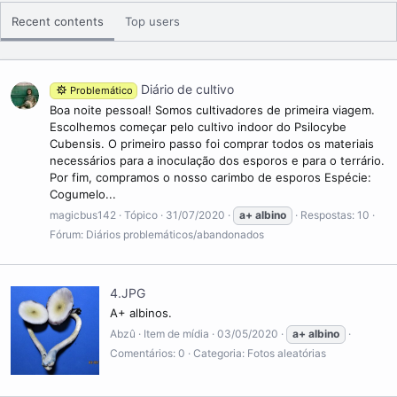
Recent contents
Top users
Diário de cultivo
Problemático
Boa noite pessoal! Somos cultivadores de primeira viagem.
Escolhemos começar pelo cultivo indoor do Psilocybe
Cubensis. O primeiro passo foi comprar todos os materiais
necessários para a inoculação dos esporos e para o terrário.
Por fim, compramos o nosso carimbo de esporos Espécie:
Cogumelo...
magicbus142
Tópico
31/07/2020
a+
albino
Respostas: 10
Fórum:
Diários problemáticos/abandonados
4.JPG
A+ albinos.
Abzû
Item de mídia
03/05/2020
a+
albino
Comentários: 0
Categoria: Fotos aleatórias