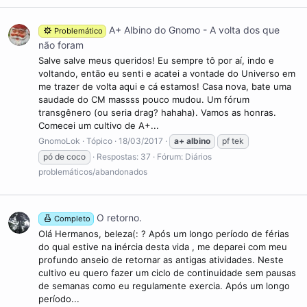
A+ Albino do Gnomo - A volta dos que
Problemático
não foram
Salve salve meus queridos! Eu sempre tô por aí, indo e
voltando, então eu senti e acatei a vontade do Universo em
me trazer de volta aqui e cá estamos! Casa nova, bate uma
saudade do CM massss pouco mudou. Um fórum
transgênero (ou seria drag? hahaha). Vamos as honras.
Comecei um cultivo de A+...
GnomoLok
Tópico
18/03/2017
a+
albino
pf tek
pó de coco
Respostas: 37
Fórum:
Diários
problemáticos/abandonados
O retorno.
Completo
Olá Hermanos, beleza(: ? Após um longo período de férias
do qual estive na inércia desta vida , me deparei com meu
profundo anseio de retornar as antigas atividades. Neste
cultivo eu quero fazer um ciclo de continuidade sem pausas
de semanas como eu regulamente exercia. Após um longo
período...