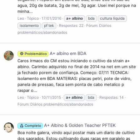
agua, 20g de batata, 2g de mel, 3g agar. Usei mel porque na
minha...
Leo
Tópico
17/01/2016
a+
albino
bda
cultura líquida
isolamento
pf tek
Respostas: 22
Fórum:
Diários
problemáticos/abandonados
A+ albino em BDA
Problemático
Caros irmaos do CM estou iniciando o cultivo da strain a+
albino. Carimbo adquirido no final de 2014 na net em um site
ja fechado porem de confiança. Começo: 07/11 TECNICA:
Isolamento em BDA MATERIAS: placas petri, pote de vidro,
panela de pressao, faca sem ponta de cabo metalico p
raspar o...
Leo
Tópico
10/11/2015
a+
albino
bda
Respostas: 14
Fórum:
Diários problemáticos/abandonados
A+ Albino & Golden Teacher PFTEK
Completo
Boa noite galera, vindo aqui postar mais um diario de cultivo
dos sagrados. Estou cultivando duas raças em paralelo as