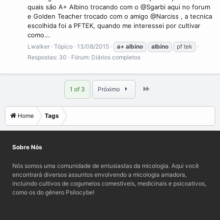
quais são A+ Albino trocando com o @Sgarbi aqui no forum
e Golden Teacher trocado com o amigo @Narciss , a tecnica
escolhida foi a PFTEK, quando me interessei por cultivar
como...
Lwalker
Tópico
13/08/2015
a+
albino
albino
pf tek
Respostas: 30
Fórum:
Diários completos
Last
1 of 3
Próximo
Home
Tags
Sobre Nós
Nós somos uma comunidade de entusiastas da micologia. Aqui você
encontrará diversos assuntos envolvendo a micologia amadora,
incluindo cultivos de cogumelos comestíveis, medicinais e psicoativos,
como os do gênero Psilocybe!