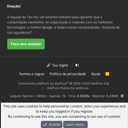
Doação!
A equipe do Teo faz um enorme trabalho para garantir que a
comunidade mantenha-se organizada e rodando com as melhores
tecnologias, o melhor design, e todas outras necessidades. Gostaria de
nos agradecer?
Faça uma doação!
Teo (light)
Termos e regras
Política de privacidade
Ajuda
R
S
S
®
Community platform by XenForo
© 2010-2025 XenForo Ltd.
XenForo theme
by xenfocus
Largura
Queries
19
Time
0.0506s
Memory
8.43MB
This site uses cookies to help personalise content, tailor your experience and
to keep you logged in if you register.
By continuing to use this site, you are consenting to our use of cookies.
Aceitar
Learn more...