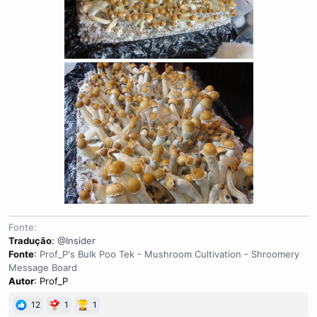
Fonte
Tradução
:
@Insider
Fonte
:
Prof_P's Bulk Poo Tek - Mushroom Cultivation - Shroomery
Message Board
Autor
: Prof_P
12
1
1