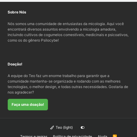
Sobre Nós
Nós somos uma comunidade de entusiastas da micologia. Aqui você
encontrará diversos assuntos envolvendo a micologia amadora,
incluindo cultivos de cogumelos comestíveis, medicinais e psicoativos,
como os do gênero Psilocybe!
Doação!
A equipe do Teo faz um enorme trabalho para garantir que a
comunidade mantenha-se organizada e rodando com as melhores
tecnologias, o melhor design, e todas outras necessidades. Gostaria de
nos agradecer?
Faça uma doação!
Teo (light)
Termos e regras
Política de privacidade
Ajuda
R