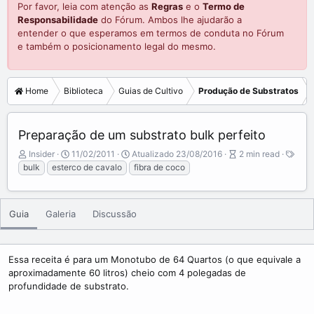
Por favor, leia com atenção as
Regras
e o
Termo de
Responsabilidade
do Fórum. Ambos lhe ajudarão a
entender o que esperamos em termos de conduta no Fórum
e também o posicionamento legal do mesmo.
Home
Biblioteca
Guias de Cultivo
Produção de Substratos
Preparação de um substrato bulk perfeito
A
P
A
Insider
11/02/2011
Atualizado
23/08/2016
2 min read
T
u
u
r
bulk
esterco de cavalo
fibra de coco
a
t
b
t
g
o
l
i
s
r
i
c
Guia
Galeria
Discussão
s
l
h
e
d
r
a
e
Essa receita é para um Monotubo de 64 Quartos (o que equivale a
t
a
aproximadamente 60 litros) cheio com 4 polegadas de
e
d
profundidade de substrato.
t
i