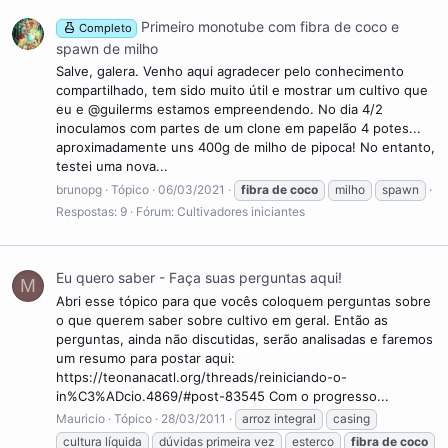
Primeiro monotube com fibra de coco e
Completo
spawn de milho
Salve, galera. Venho aqui agradecer pelo conhecimento
compartilhado, tem sido muito útil e mostrar um cultivo que
eu e @guilerms estamos empreendendo. No dia 4/2
inoculamos com partes de um clone em papelão 4 potes...
aproximadamente uns 400g de milho de pipoca! No entanto,
testei uma nova...
brunopg
Tópico
06/03/2021
fibra
de
coco
milho
spawn
Respostas: 9
Fórum:
Cultivadores iniciantes
Eu quero saber - Faça suas perguntas aqui!
M
Abri esse tópico para que vocês coloquem perguntas sobre
o que querem saber sobre cultivo em geral. Então as
perguntas, ainda não discutidas, serão analisadas e faremos
um resumo para postar aqui:
https://teonanacatl.org/threads/reiniciando-o-
in%C3%ADcio.4869/#post-83545 Com o progresso...
Mauricio
Tópico
28/03/2011
arroz integral
casing
cultura líquida
dúvidas primeira vez
esterco
fibra
de
coco