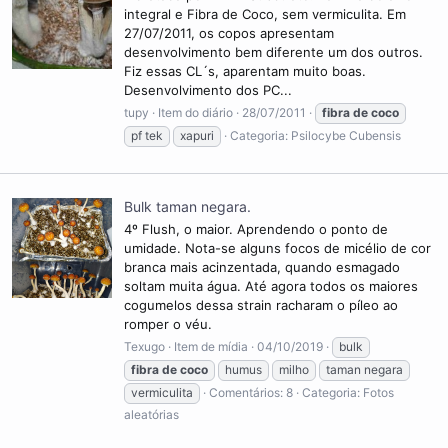
integral e Fibra de Coco, sem vermiculita. Em
27/07/2011, os copos apresentam
desenvolvimento bem diferente um dos outros.
Fiz essas CL´s, aparentam muito boas.
Desenvolvimento dos PC...
tupy
Item do diário
28/07/2011
fibra
de
coco
pf tek
xapuri
Categoria:
Psilocybe Cubensis
Bulk taman negara.
4º Flush, o maior. Aprendendo o ponto de
umidade. Nota-se alguns focos de micélio de cor
branca mais acinzentada, quando esmagado
soltam muita água. Até agora todos os maiores
cogumelos dessa strain racharam o píleo ao
romper o véu.
Texugo
Item de mídia
04/10/2019
bulk
fibra
de
coco
humus
milho
taman negara
vermiculita
Comentários: 8
Categoria: Fotos
aleatórias