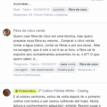
Australian...
Maal
Tópico
20/08/2018
australia
fibra
de
coco
Respostas: 29
Fórum:
Diários completos
Fibra de côco verde
Quero usar fibra de côco em uma técnica, mas quero
preparar essa fibra eu mesmo.. Comprar o côco verde,
tomar a água (claro), cortar as fibras e por pra secar.. Mas
na secagem, que é sob o sol é ao ar livre, a fibra vai tá
exposto aos contaminantes presentes no ar, n é?? O que
quero saber, é...
Thegnomo
Tópico
10/05/2017
coco
verde
fibra
de
coco
secagem
tek experimental
tindalização
Respostas: 3
Fórum:
Esterilização
2º Cultivo Flórida White - Casing
Problemático
E aí nobres senhores, estou de volta depois do u primeiro
cultivo com bolos e pet (estou colhendo até hoje). Muita
leitura e conhecimento adquirido! :whistle: Resolvi ousar e