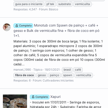
guia para o iniciante
pf tek
substrato
vermiculita
Respostas: 4,547
Fórum:
Básico
Monotub com Spawn de painço + café +
Completo
gesso e Bulk de vermiculita fina + fibra de coco em pó
1x1.
Materiais: 3 copos de 300ml de boca larga; 1 fita isolante; 1
papel aluminio; 1 esparadrapo micropore 2 copos de 300ml
de painço; 1 seringa com esporos; 1 colher de gesso; 1
colher de café; 5 copos de vermiculita expandida fina 5
copos (300ml cada) de fibra de coco em pó 10 copos (300ml
cada)...
manoel_1990
Tópico
18/01/2021
brasil
café
fibra
de
coco
gesso
painço
spawn
vermiculita
Respostas: 6
Fórum:
Cultivadores iniciantes
Xapuri
Completo
- Inoculei em 17/07/2011 - Seringa de esporos,
hidratada por 24h - Substrato: Farinha de arroz