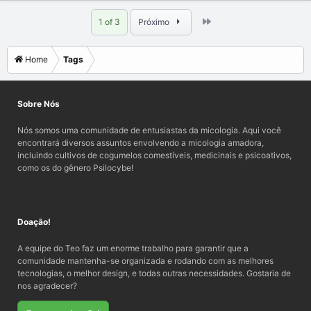
Last
1 of 3
Próximo
Home
Tags
Sobre Nós
Nós somos uma comunidade de entusiastas da micologia. Aqui você
encontrará diversos assuntos envolvendo a micologia amadora,
incluindo cultivos de cogumelos comestíveis, medicinais e psicoativos,
como os do gênero Psilocybe!
Doação!
A equipe do Teo faz um enorme trabalho para garantir que a
comunidade mantenha-se organizada e rodando com as melhores
tecnologias, o melhor design, e todas outras necessidades. Gostaria de
nos agradecer?