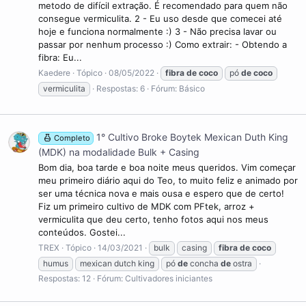
metodo de difícil extração. É recomendado para quem não
consegue vermiculita. 2 - Eu uso desde que comecei até
hoje e funciona normalmente :) 3 - Não precisa lavar ou
passar por nenhum processo :) Como extrair: - Obtendo a
fibra: Eu...
Kaedere
Tópico
08/05/2022
fibra
de
coco
pó
de
coco
vermiculita
Respostas: 6
Fórum:
Básico
1° Cultivo Broke Boytek Mexican Duth King
Completo
(MDK) na modalidade Bulk + Casing
Bom dia, boa tarde e boa noite meus queridos. Vim começar
meu primeiro diário aqui do Teo, to muito feliz e animado por
ser uma técnica nova e mais ousa e espero que de certo!
Fiz um primeiro cultivo de MDK com PFtek, arroz +
vermiculita que deu certo, tenho fotos aqui nos meus
conteúdos. Gostei...
TREX
Tópico
14/03/2021
bulk
casing
fibra
de
coco
humus
mexican dutch king
pó
de
concha
de
ostra
Respostas: 12
Fórum:
Cultivadores iniciantes