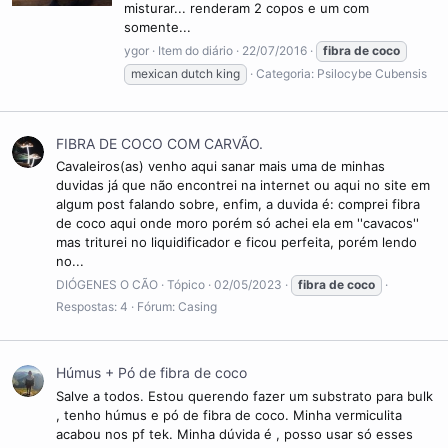
misturar... renderam 2 copos e um com
somente...
ygor
Item do diário
22/07/2016
fibra
de
coco
mexican dutch king
Categoria:
Psilocybe Cubensis
FIBRA DE COCO COM CARVÃO.
Cavaleiros(as) venho aqui sanar mais uma de minhas
duvidas já que não encontrei na internet ou aqui no site em
algum post falando sobre, enfim, a duvida é: comprei fibra
de coco aqui onde moro porém só achei ela em ''cavacos''
mas triturei no liquidificador e ficou perfeita, porém lendo
no...
DIÓGENES O CÃO
Tópico
02/05/2023
fibra
de
coco
Respostas: 4
Fórum:
Casing
Húmus + Pó de fibra de coco
Salve a todos. Estou querendo fazer um substrato para bulk
, tenho húmus e pó de fibra de coco. Minha vermiculita
acabou nos pf tek. Minha dúvida é , posso usar só esses