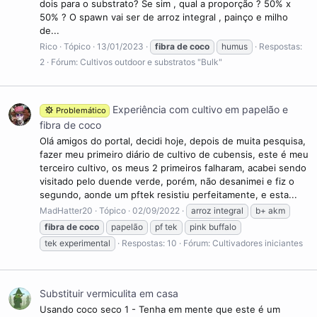
dois para o substrato? Se sim , qual a proporção ? 50% x
50% ? O spawn vai ser de arroz integral , painço e milho
de...
Rico
Tópico
13/01/2023
fibra
de
coco
humus
Respostas:
2
Fórum:
Cultivos outdoor e substratos "Bulk"
Experiência com cultivo em papelão e
Problemático
fibra de coco
Olá amigos do portal, decidi hoje, depois de muita pesquisa,
fazer meu primeiro diário de cultivo de cubensis, este é meu
terceiro cultivo, os meus 2 primeiros falharam, acabei sendo
visitado pelo duende verde, porém, não desanimei e fiz o
segundo, aonde um pftek resistiu perfeitamente, e esta...
MadHatter20
Tópico
02/09/2022
arroz integral
b+ akm
fibra
de
coco
papelão
pf tek
pink buffalo
tek experimental
Respostas: 10
Fórum:
Cultivadores iniciantes
Substituir vermiculita em casa
Usando coco seco 1 - Tenha em mente que este é um