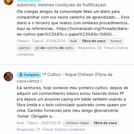
substrato, mesmas condiçoes de frutificaçao)
Ola colegas amigos da comunidade Mais um diario para
compartilhar com vcs neste caminho de aprendizado.... Este
diario e o terceiro que realizo com similares procedimentos..
Aqui as referencias.. https://teonanacatl.org/threads/diario-
de-cultivo-pain%C3%87o-c-papel%C3%83o.12600/...
Gteach
Tópico
31/08/2016
bulk
fibra
de
coco
humus
painço
pó
de
concha
de
ostra
Respostas: 36
Fórum:
Diários
completos
1º Cultivo - Nepal Chitwan (Fibra de
Completo
coco+Arroz i
Eai senhores, hoje comecei meu primeiro cultivo, depois de
adquirir um conhecimento básico estou fazendo bolos PF
pra depois um possivel casing em balde também usando a
fibra úmida e o bolo colonizado quebrado como spawn por
cima. Carimbo fornecido pelo meu amigo @renatodrok.
:fumar: Obrigado a...
Baal
Tópico
25/07/2016
chitwan nepal
fibra
de
coco
Respostas: 75
Fórum:
Diários completos