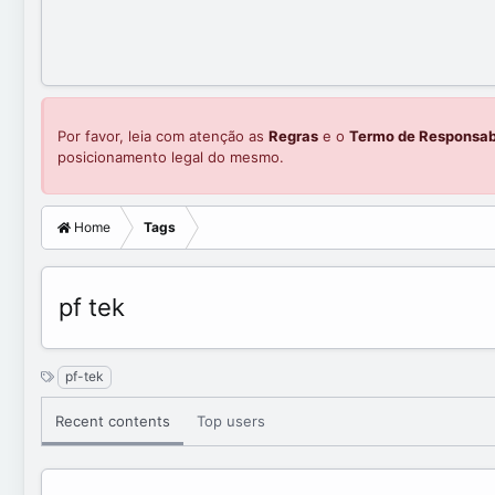
Por favor, leia com atenção as
Regras
e o
Termo de Responsab
posicionamento legal do mesmo.
Home
Tags
pf tek
S
pf-tek
y
n
Recent contents
Top users
o
n
y
m