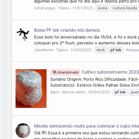
algumas escolhas que fiz até aqui e depois parto pro d
LensFungus
Tópico
11/07/2023
aveia
cultura líquida
Bolos PF tek criando nós densos
Esse bolo foi aniversariado no dia 15/04, e fiz o dun
coloquei pro 2º flush, percebo o aumento desses bol
Jesséforne
Tópico
13/05/2023
dunk
pf
tek
Respos
Cultivo outono/inverno 2023
Abandonado
Sumário Origem: Porto Rico Dificuldade: Fác
Substrato(s): Esterco Grãos Palhas Solos Enr
Abzû
Item do diário
30/04/2023
pf
tek
puer
Micelio demorando muito para colonizar o copo inte
Olá 👋! Essa é a primeira vez que estou tentando cul
me atrapalhei na hora de fazer a seringa e acabou qu