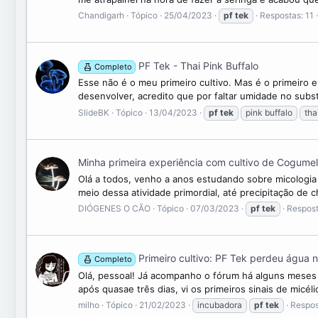
Chandigarh
Tópico
25/04/2023
pf
tek
Respostas: 11
PF Tek - Thai Pink Buffalo
Completo
Esse não é o meu primeiro cultivo. Mas é o primeiro 
desenvolver, acredito que por faltar umidade no subs
SlideBK
Tópico
13/04/2023
pf
tek
pink buffalo
tha
Minha primeira experiência com cultivo de Cogume
Olá a todos, venho a anos estudando sobre micologia
meio dessa atividade primordial, até precipitação de 
DIÓGENES O CÃO
Tópico
07/03/2023
pf
tek
Respost
Primeiro cultivo: PF Tek perdeu água 
Completo
Olá, pessoal! Já acompanho o fórum há alguns meses 
após quasae três dias, vi os primeiros sinais de micél
milho
Tópico
21/02/2023
incubadora
pf
tek
Respos