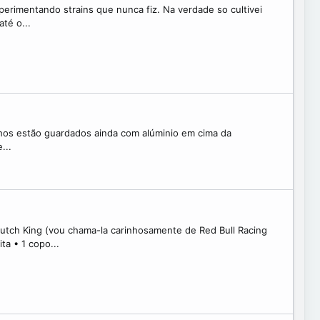
erimentando strains que nunca fiz. Na verdade so cultivei
té o...
nhos estão guardados ainda com alúminio em cima da
...
Dutch King (vou chama-la carinhosamente de Red Bull Racing
a • 1 copo...