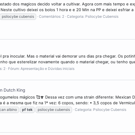
stado dos magicos decido voltar a cultivar. Agora com mais tempo e exp
ste cultivo deixei os bolos 1 hora e e 20 Min na PP e deixei esfriar a a
psilocybe cubensis
Comentários: 2
Categoria:
Psilocybe Cubensis
pra inocular. Mas o material vai demorar uns dias pra chegar. Os poti
tenho que esterelizar novamente quando o material chegar, ou tenho que
s: 2
Fórum:
Apresentação e Dúvidas iniciais
an Dutch King
s cogumelos mágicos 🥰🍄 Dessa vez com uma strain diferente: Mexican 
é a mesma que fiz na 1ª vez: 6 copos, sendo: • 3,5 copos de Vermiculit
can albino
pf
tek
psilocybe cubensis
Categoria:
Psilocybe Cubensis