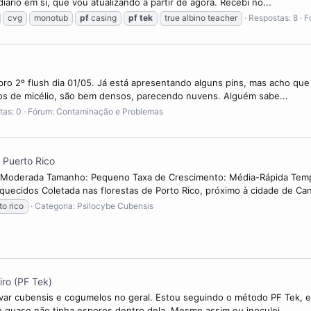
iário em si, que vou atualizando a partir de agora. Recebi no...
cvg
monotub
pf
casing
pf
tek
true albino teacher
Respostas: 8
F
k pro 2º flush dia 01/05. Já está apresentando alguns pins, mas acho que
os de micélio, são bem densos, parecendo nuvens. Alguém sabe...
tas: 0
Fórum:
Contaminação e Problemas
 Puerto Rico
il-Moderada Tamanho: Pequeno Taxa de Crescimento: Média-Rápida Temp
iquecidos Coletada nas florestas de Porto Rico, próximo à cidade de Ca
to rico
Categoria:
Psilocybe Cubensis
iro (PF Tek)
tivar cubensis e cogumelos no geral. Estou seguindo o método PF Tek, 
e quase não tinha esporos dentro dela. Mesmo assim eu inoculei...