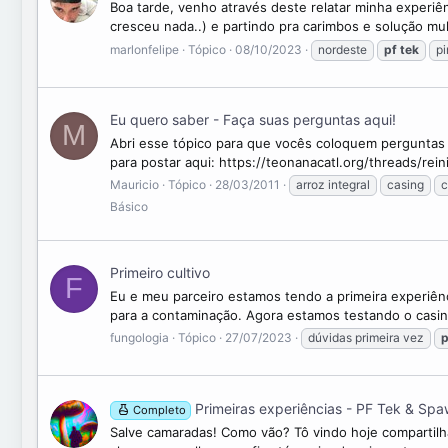
Boa tarde, venho através deste relatar minha experi
cresceu nada..) e partindo pra carimbos e solução mu
marlonfelipe
Tópico
08/10/2023
nordeste
pf
tek
pi
Eu quero saber - Faça suas perguntas aqui!
M
Abri esse tópico para que vocês coloquem perguntas 
para postar aqui: https://teonanacatl.org/threads/r
Mauricio
Tópico
28/03/2011
arroz integral
casing
c
Básico
Primeiro cultivo
F
Eu e meu parceiro estamos tendo a primeira experiên
para a contaminação. Agora estamos testando o casi
fungologia
Tópico
27/07/2023
dúvidas primeira vez
p
Primeiras experiências - PF Tek & Spa
Completo
Salve camaradas! Como vão? Tô vindo hoje compartilh