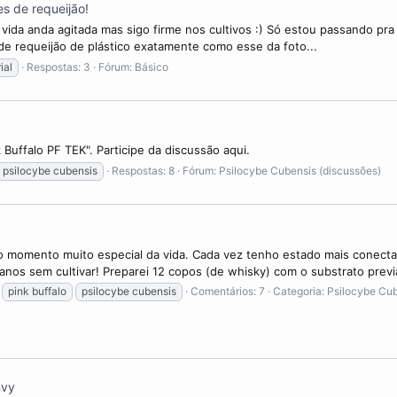
s de requeijão!
ida anda agitada mas sigo firme nos cultivos :) Só estou passando pra 
 de requeijão de plástico exatamente como esse da foto...
ial
Respostas: 3
Fórum:
Básico
 Buffalo PF TEK". Participe da discussão aqui.
psilocybe cubensis
Respostas: 8
Fórum:
Psilocybe Cubensis (discussões)
vo momento muito especial da vida. Cada vez tenho estado mais conectad
anos sem cultivar! Preparei 12 copos (de whisky) com o substrato previ
pink buffalo
psilocybe cubensis
Comentários: 7
Categoria:
Psilocybe Cu
nvy