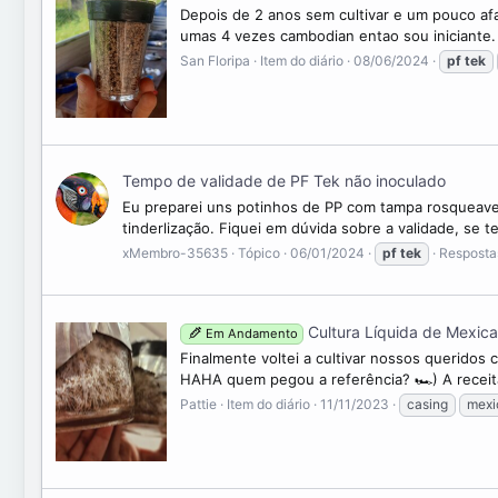
Depois de 2 anos sem cultivar e um pouco afa
umas 4 vezes cambodian entao sou iniciante. Ne
San Floripa
Item do diário
08/06/2024
pf
tek
Tempo de validade de PF Tek não inoculado
Eu preparei uns potinhos de PP com tampa rosqueavel 
tinderlização. Fiquei em dúvida sobre a validade, se 
xMembro-35635
Tópico
06/01/2024
pf
tek
Resposta
Cultura Líquida de Mexic
Em Andamento
Finalmente voltei a cultivar nossos querido
HAHA quem pegou a referência? 🏎) A receita 
Pattie
Item do diário
11/11/2023
casing
mexi