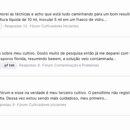
morei as técnicas e acho que está tudo caminhando para um bom resultad
ra líquida de 10 ml, inoculei 5 ml em um frasco de vidro...
Respostas: 12
Fórum:
Cultivadores iniciantes
as sobre meu cultivo. Gosto muito de pesquisa então já me deparei com v
sporos florida, resumindo beeem, a solução veio contaminada...
pf
tek
Respostas: 6
Fórum:
Contaminação e Problemas
fórum e esse na verdade é meu terceiro cultivo. O penúltimo não registr
lta. Dessa vez estou sendo mais cuidadoso, meu primeiro...
postas: 9
Fórum:
Cultivadores iniciantes