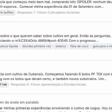
ência que começou meio bem mal, comprando kits (SPOILER: nenhum deu 
lti-esporos.. Comecei minha experiência dia 01 de Setembro com...
nk buffalo
Respostas: 7
Fórum:
Cultivadores iniciantes
sobre o que querem saber sobre cultivo em geral. Então as perguntas,
einiciando-o-in%C3%ADcio.4869/#post-83545 Com o progresso...
ultura líquida
dúvidas primeira vez
esterco
fibra de coco
guia para o in
cia com cultivo de Cubensis. Começamos fazendo 6 bolos PF TEK com sub
ng com os bolos que deram certo, e também novos substratos. Um...
f
tek
Respostas: 6
Fórum:
Apresentação e Dúvidas iniciais
wn de aveia em paralelo
ar minhas primeiras experiências envolvendo o cultivo de cogus. Vou c