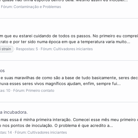
Fórum:
Contaminação e Problemas
em que eu estarei cuidando de todos os passos. No primeiro eu comprei
trato e por ter sido numa época em que a temperatura varia muito...
i strain
Respostas: 5
Fórum:
Cultivadores iniciantes
los
 e suas maravilhas de como são a base de tudo basicamente, seres de
chuva esses seres vivos magníficos ajudam, enfim, sempre fui...
as: 10
Fórum:
Primeiro contato
na incubadora.
mas essa é minha primeira interação. Comecei esse mês meu primeiro cu
io nos pontos de inoculação. O problema é que acredito a...
tas: 14
Fórum:
Cultivadores iniciantes