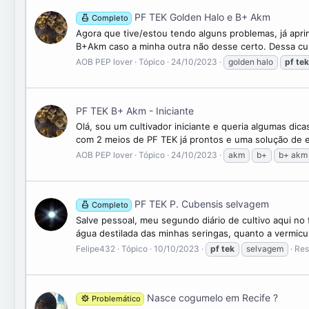
PF TEK Golden Halo e B+ Akm
Completo
Agora que tive/estou tendo alguns problemas, já apri
B+Akm caso a minha outra não desse certo. Dessa cultu
AOB PEP lover
Tópico
24/10/2023
golden halo
pf
tek
PF TEK B+ Akm - Iniciante
Olá, sou um cultivador iniciante e queria algumas dic
com 2 meios de PF TEK já prontos e uma solução de e
AOB PEP lover
Tópico
24/10/2023
akm
b+
b+ akm
PF TEK P. Cubensis selvagem
Completo
Salve pessoal, meu segundo diário de cultivo aqui no 
água destilada das minhas seringas, quanto a vermicu
Felipe432
Tópico
10/10/2023
pf
tek
selvagem
Res
Nasce cogumelo em Recife ?
Problemático