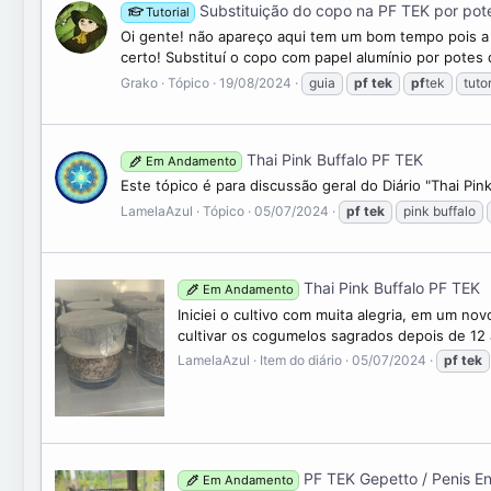
Substituição do copo na PF TEK por pote
Tutorial
s
Oi gente! não apareço aqui tem um bom tempo pois a v
certo! Substituí o copo com papel alumínio por potes
Grako
Tópico
19/08/2024
guia
pf
tek
pf
tek
tutor
Thai Pink Buffalo PF TEK
Em Andamento
Este tópico é para discussão geral do Diário "Thai Pink
LamelaAzul
Tópico
05/07/2024
pf
tek
pink buffalo
Thai Pink Buffalo PF TEK
Em Andamento
Iniciei o cultivo com muita alegria, em um no
cultivar os cogumelos sagrados depois de 12 
LamelaAzul
Item do diário
05/07/2024
pf
tek
PF TEK Gepetto / Penis E
Em Andamento