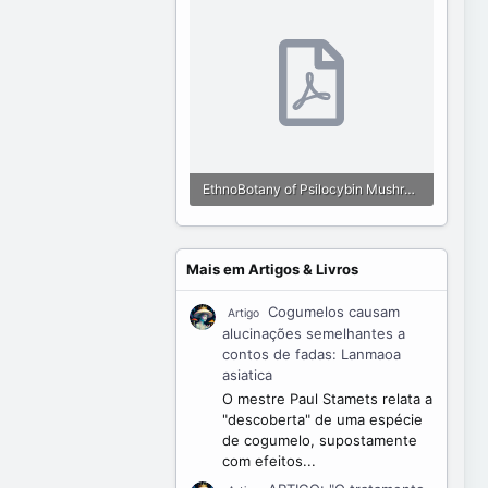
EthnoBotany of Psilocybin Mushrooms, especially PSILOCYBE CUBENSIS.pdf
483.5 KB · Visualizações: 271
Mais em Artigos & Livros
Cogumelos causam
Artigo
alucinações semelhantes a
contos de fadas: Lanmaoa
asiatica
O mestre Paul Stamets relata a
"descoberta" de uma espécie
de cogumelo, supostamente
com efeitos...