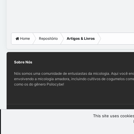
Home
Repositório
Artigos & Livros
Sobre Nós
Nós somos uma comunidade de entusiastas da micologia. Aqui você enc
envolvendo a micologia amadora, incluindo cultivos de cogumelos comes
como os do gênero Psilocybe!
Teo (light)
This site uses cookies
®
Community platform by XenForo
© 2010-2025 XenForo Ltd.
XenForo th