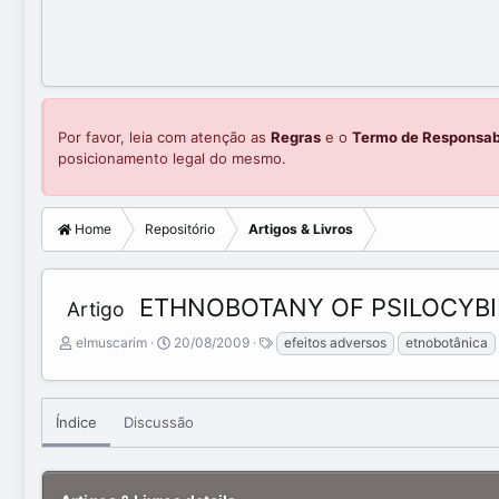
Por favor, leia com atenção as
Regras
e o
Termo de Responsab
posicionamento legal do mesmo.
Home
Repositório
Artigos & Livros
ETHNOBOTANY OF PSILOCYBI
Artigo
A
C
T
elmuscarim
20/08/2009
efeitos adversos
etnobotânica
d
r
a
d
e
g
e
a
s
d
t
Índice
Discussão
b
e
y
d
a