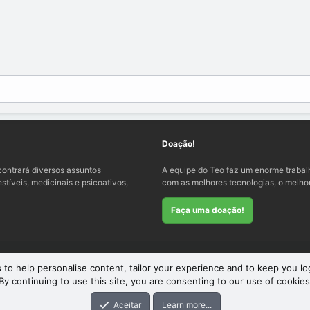
Doação!
ontrará diversos assuntos
A equipe do Teo faz um enorme traba
tíveis, medicinais e psicoativos,
com as melhores tecnologias, o melhor
Faça uma doação!
 to help personalise content, tailor your experience and to keep you log
By continuing to use this site, you are consenting to our use of cookies
eme
by xenfocus
Aceitar
Learn more...