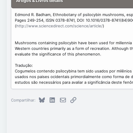
Artigos & Livros details
t
e
Edmond R. Badham, Ethnobotany of psilocybin mushrooms, especi
Pages 249-254, ISSN 0378-8741, DOI: 10.1016/0378-8741(84)90
(
http://www.sciencedirect.com/science/article/
)
Mushrooms containing psilocybin have been used for millennia i
Western countries primarily as a form of recreation. Although 
evaluate the significance of this phenomenon.
Tradução:
Cogumelos contendo psilocybina tem sido usados por milênios na
usados nos paises ocidentais primordialmente como forma de d
estudos são necessários para avaliar a significância deste fen
Bluesky
LinkedIn
E-mail
Link
Compartilhar: