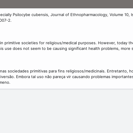
ally Psilocybe cubensis, Journal of Ethnopharmacology, Volume 10, Is
007-2.
n primitive societies for religious/medical purposes. However, today th
this use does not seem to be causing significant health problems, more 
s sociedades primitivas para fins religiosos/medicinais. Entretanto, ho
iversão. Embora tal uso não pareça vir causando problemas importante
ômeno.