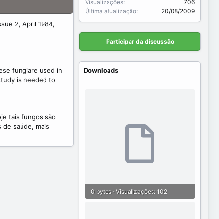
Visualizações
706
Última atualização
20/08/2009
sue 2, April 1984,
Participar da discussão
ese fungiare used in
Downloads
study is needed to
je tais fungos são
s de saúde, mais
0 bytes · Visualizações: 102