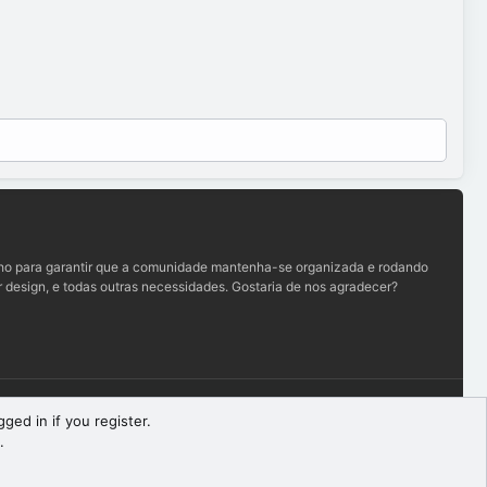
lho para garantir que a comunidade mantenha-se organizada e rodando
 design, e todas outras necessidades. Gostaria de nos agradecer?
Termos e regras
Política de privacidade
Ajuda
R
ged in if you register.
S
.
S
Largura
Queries
20
Time
0.0843s
Memory
9.78MB