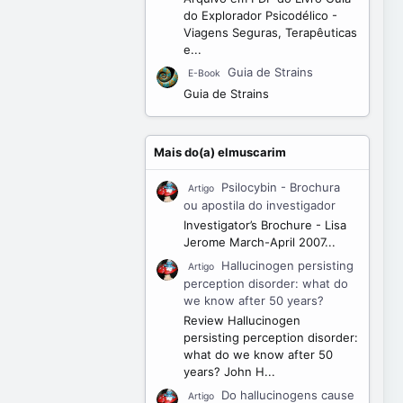
do Explorador Psicodélico -
Viagens Seguras, Terapêuticas
e...
Guia de Strains
E-Book
Guia de Strains
Mais do(a) elmuscarim
Psilocybin - Brochura
Artigo
ou apostila do investigador
Investigator’s Brochure - Lisa
Jerome March-April 2007...
Hallucinogen persisting
Artigo
perception disorder: what do
we know after 50 years?
Review Hallucinogen
persisting perception disorder:
what do we know after 50
years? John H...
Do hallucinogens cause
Artigo