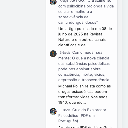
ARTIGO: "O tratamento
Artigo
com psilocibina prolonga a vida
celular e melhora a
sobrevivência de
camundongos idosos"
Um artigo publicado em 08 de
julho de 2025 na Revista
Nature e em outros canais
científicos e de...
Como mudar sua
E-Book
mente: O que a nova ciência
das substâncias psicodélicas
pode nos ensinar sobre
consciência, morte, vícios,
depressão e transcendência
Michael Pollan relata como as
drogas psicodélicas podem
transformar vidas Nos anos
1940, quando...
Guia do Explorador
E-Book
Psicodélico (PDF em
Português)
Arquivo em PDF do Livro Guia