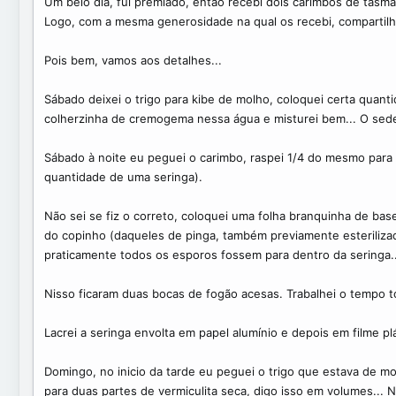
Um belo dia, fui premiado, então recebi dois carimbos de tasma
o
í
t
c
Logo, com a mesma generosidade na qual os recebi, compartilhe
ó
i
p
o
Pois bem, vamos aos detalhes...
i
c
Sábado deixei o trigo para kibe de molho, coloquei certa quanti
o
colherzinha de cremogema nessa água e misturei bem... O sede
Sábado à noite eu peguei o carimbo, raspei 1/4 do mesmo para
quantidade de uma seringa).
Não sei se fiz o correto, coloquei uma folha branquinha de ba
do copinho (daqueles de pinga, também previamente esteriliz
praticamente todos os esporos fossem para dentro da seringa..
Nisso ficaram duas bocas de fogão acesas. Trabalhei o tempo t
Lacrei a seringa envolta em papel alumínio e depois em filme pl
Domingo, no inicio da tarde eu peguei o trigo que estava de mo
para duas partes de vermiculita seca, digo isso em volumes... 