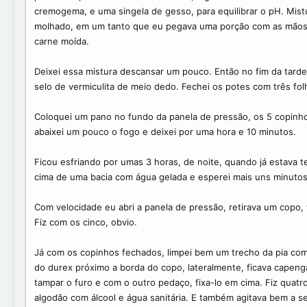
cremogema, e uma singela de gesso, para equilibrar o pH. Mis
molhado, em um tanto que eu pegava uma porção com as mãos
carne moída.
Deixei essa mistura descansar um pouco. Então no fim da tarde 
selo de vermiculita de meio dedo. Fechei os potes com três folh
Coloquei um pano no fundo da panela de pressão, os 5 copinhos
abaixei um pouco o fogo e deixei por uma hora e 10 minutos.
Ficou esfriando por umas 3 horas, de noite, quando já estava
cima de uma bacia com água gelada e esperei mais uns minutos
Com velocidade eu abri a panela de pressão, retirava um copo, 
Fiz com os cinco, obvio.
Já com os copinhos fechados, limpei bem um trecho da pia com u
do durex próximo a borda do copo, lateralmente, ficava capenga
tampar o furo e com o outro pedaço, fixa-lo em cima. Fiz quatr
algodão com álcool e água sanitária. E também agitava bem a s