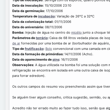
Tipo de inoculação:
Seringa com os esporos, quatro pontos eqü
Data da inoculação:
15/10/2006 23:10
Data da germinação:
17/10/2006
Temperatura de
incubação
:
Variação de 26°C a 32ºC
Data da colonização total:
01/11/2006
Data do aniversário:
08/11/2006
Bomba:
Injeção de água no centro do
micélio
junto a choque té
Parâmetros do
terrário
:
Caixa de 68 litros vedada placas de iso
de ar
fornecidas por uma bomba de ar (borbulhador de aquário, f
Tipo de
frutificação
:
Bolo
convencional com uma camada em cima 
Data da formação de primórdias:
14/11/2006 (Acho).
Data do aparecimento de
pins
:
16/11/2006
Observações:
A água utilizada na bomba foi uma solução com 
refrigeração se encontra em isolada em uma outra caixa de iso
para forrar edredom).
Os outros campos do resumo vou preenchendo assim que tiver
Se alguém tiver algum conselho, critica sugestão, sermão, ou
Acredito não ter errado muito ao fazer tudo isso, senão que a