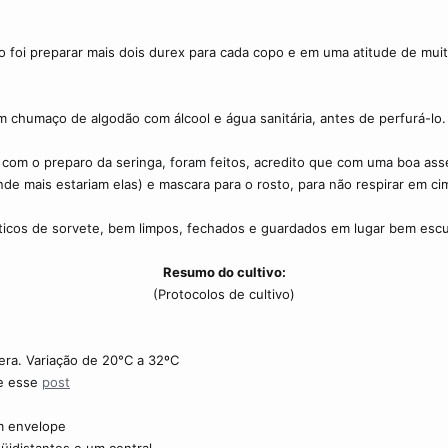
tão foi preparar mais dois durex para cada copo e em uma atitude de mui
 chumaço de algodão com álcool e água sanitária, antes de perfurá-lo.
m o preparo da seringa, foram feitos, acredito que com uma boa asse
nde mais estariam elas) e mascara para o rosto, para não respirar em ci
ticos de sorvete, bem limpos, fechados e guardados em lugar bem escu
Resumo do cultivo:
(Protocolos de cultivo)​
ra. Variação de 20°C a 32ºC
re esse
post
um envelope