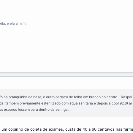
la, e ela a mim.
 folha branquinha de base, e outro pedaço de folha em branco no centro... Raspe
nga, também previamente esterilizado com
água sanitária
e depois álcool 92.8) ai
s esporos fossem para dentro da seringa...
um copinho de coleta de exames, custa de 40 a 60 centavos nas farmác