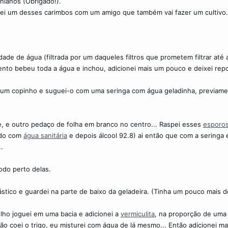
nianos (Obrigado!).
i um desses carimbos com um amigo que também vai fazer um cultivo. No
dade de água (filtrada por um daqueles filtros que prometem filtrar até 
nto bebeu toda a água e inchou, adicionei mais um pouco e deixei rep
 um copinho e suguei-o com uma seringa com água geladinha, previament
se, e outro pedaço de folha em branco no centro... Raspei esses
esporo
ado com
água sanitária
e depois álcool 92.8) ai então que com a seringa 
.
odo perto delas.
ástico e guardei na parte de baixo da geladeira. (Tinha um pouco mais d
lho joguei em uma bacia e adicionei a
vermiculita
, na proporção de uma
Não coei o trigo, eu misturei com água de lá mesmo... Então adicionei 