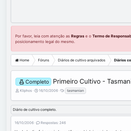
Por favor, leia com atenção as
Regras
e o
Termo de Responsab
posicionamento legal do mesmo.
Home
Fóruns
Diários de cultivo arquivados
Diários c
Primeiro Cultivo - Tasman
Completo
C
D
Kliphos
16/10/2006
tasmanian
r
a
i
t
a
a
Diário de cultivo completo.
d
d
o
e
r
i
16/10/2006
Respostas: 246
d
n