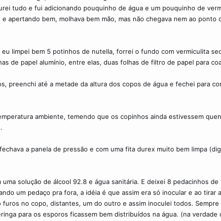
turei tudo e fui adicionando pouquinho de água e um pouquinho de verm
 e apertando bem, molhava bem mão, mas não chegava nem ao ponto d
eu limpei bem 5 potinhos de nutella, forrei o fundo com vermiculita sec
as de papel alumínio, entre elas, duas folhas de filtro de papel para co
, preenchi até a metade da altura dos copos de água e fechei para com
 temperatura ambiente, temendo que os copinhos ainda estivessem que
.
fechava a panela de pressão e com uma fita durex muito bem limpa (dig
ma solução de álcool 92.8 e água sanitária. E deixei 8 pedacinhos de f
ndo um pedaço pra fora, a idéia é que assim era só inocular e ao tirar
o furos no copo, distantes, um do outro e assim inoculei todos. Sempre
eringa para os esporos ficassem bem distribuídos na água. (na verdade 