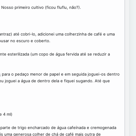
sso primeiro cultivo (ficou fluflu, não?).
antraz) até cobri-lo, adicionei uma colherzinha de café e uma
ousar no escuro e coberto.
e esterilizada (um copo de água fervida até se reduzir a
s
para o pedaço menor de papel e em seguida joguei-os dentro
eu joguei a água de dentro dela e fiquei sugando. Até que
e 4 ml)
 parte de trigo encharcado de água cafeínada e cremogenada
mais uma generosa colher de chá de café mais outra de