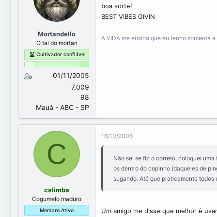
boa sorte!
BEST VIBES GIVIN
Mortandello
A VIDA me ensina que eu tenho somente a e
O tal do mortan
Cultivador confiável
01/11/2005
7,009
98
Mauá - ABC - SP
16/10/2006
C
Não sei se fiz o correto, coloquei uma
os dentro do copinho (daqueles de pi
sugando. Até que praticamente todos o
calimba
Cogumelo maduro
Um amigo me disse que melhor é usar 
Membro Ativo