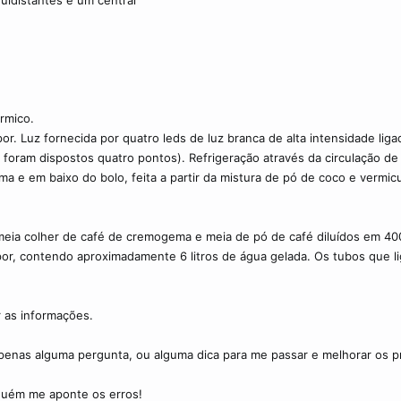
idistantes e um central
rmico.
por. Luz fornecida por quatro leds de luz branca de alta intensidade lig
oram dispostos quatro pontos). Refrigeração através da circulação de á
e em baixo do bolo, feita a partir da mistura de pó de coco e vermicul
meia colher de café de cremogema e meia de pó de café diluídos em 40
por, contendo aproximadamente 6 litros de água gelada. Os tubos que 
 as informações.
 apenas alguma pergunta, ou alguma dica para me passar e melhorar os
lguém me aponte os erros!