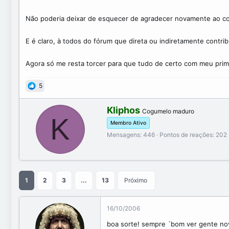
Não poderia deixar de esquecer de agradecer novamente ao c
E é claro, à todos do fórum que direta ou indiretamente contrib
Agora só me resta torcer para que tudo de certo com meu prime
5
W
Kliphos
Cogumelo maduro
K
r
Membro Ativo
i
t
Mensagens
446
Pontos de reações
202
t
e
n
b
1
2
3
...
13
Próximo
y
16/10/2006
boa sorte! sempre ´bom ver gente nova