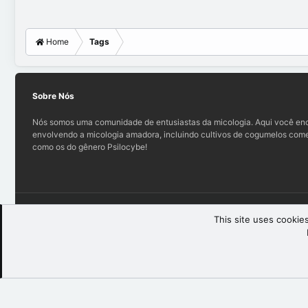
Home
Tags
Sobre Nós
Nós somos uma comunidade de entusiastas da micologia. Aqui você enc
envolvendo a micologia amadora, incluindo cultivos de cogumelos comes
como os do gênero Psilocybe!
Teo (light)
This site uses cookies
®
Community platform by XenForo
© 2010-2025 XenForo Ltd.
XenForo th