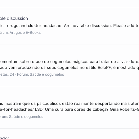
able discussion
llicit drugs and cluster headache: An inevitable discussion. Please add t
órum:
Artigos e E-Books
comentam sobre o uso de cogumelos mágicos para tratar de aliviar dore
ado vem produzindo os seus cogumelos no estilo BoloPF, é mostrado q
stas: 24
Fórum:
Saúde e cogumelos
s mostram que os psicodélicos estão realmente despertando mais atençã
e-for-headaches/ LSD: Uma cura para dores de cabeça? Gina Roberts-G
órum:
Saúde e cogumelos
gador