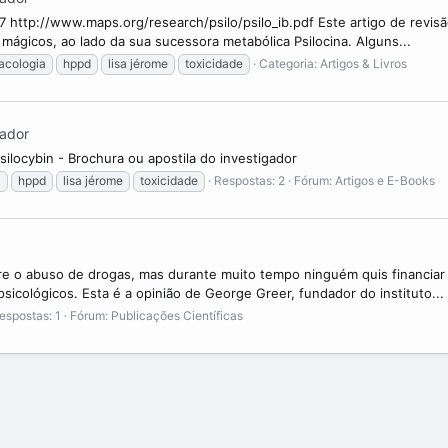
007 http://www.maps.org/research/psilo/psilo_ib.pdf Este artigo de re
 mágicos, ao lado da sua sucessora metabólica Psilocina. Alguns...
acologia
hppd
lisa jérome
toxicidade
Categoria:
Artigos & Livros
gador
Psilocybin - Brochura ou apostila do investigador
a
hppd
lisa jérome
toxicidade
Respostas: 2
Fórum:
Artigos e E-Books
 o abuso de drogas, mas durante muito tempo ninguém quis financiar 
cológicos. Esta é a opinião de George Greer, fundador do instituto...
espostas: 1
Fórum:
Publicações Científicas