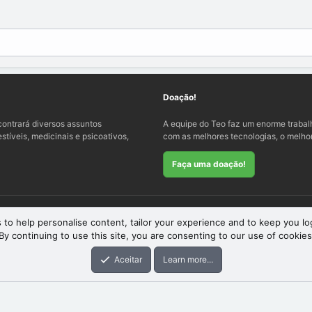
Doação!
ontrará diversos assuntos
A equipe do Teo faz um enorme traba
tíveis, medicinais e psicoativos,
com as melhores tecnologias, o melhor
Faça uma doação!
 to help personalise content, tailor your experience and to keep you log
By continuing to use this site, you are consenting to our use of cookies
eme
by xenfocus
Aceitar
Learn more...