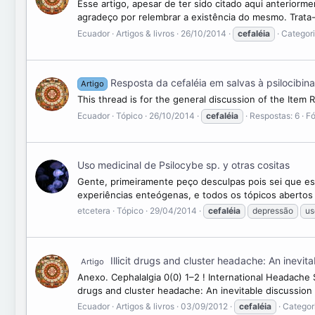
Esse artigo, apesar de ter sido citado aqui anterior
agradeço por relembrar a existência do mesmo. Trata-
Ecuador
Artigos & livros
26/10/2014
cefaléia
Categor
Resposta da cefaléia em salvas à psilocibina
Artigo
This thread is for the general discussion of the Item 
Ecuador
Tópico
26/10/2014
cefaléia
Respostas: 6
F
Uso medicinal de Psilocybe sp. y otras cositas
Gente, primeiramente peço desculpas pois sei que es
experiências enteógenas, e todos os tópicos abertos
etcetera
Tópico
29/04/2014
cefaléia
depressão
us
Illicit drugs and cluster headache: An inevit
Artigo
Anexo. Cephalalgia 0(0) 1–2 ! International Headache
drugs and cluster headache: An inevitable discussio
Ecuador
Artigos & livros
03/09/2012
cefaléia
Categor