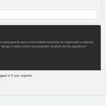
lho para garantir que a comunidade mantenha-se organizada e rodando
 design, e todas outras necessidades. Gostaria de nos agradecer?
Termos e regras
Política de privacidade
Ajuda
R
ged in if you register.
S
.
S
Largura
Queries
15
Time
0.0407s
Memory
7.73MB