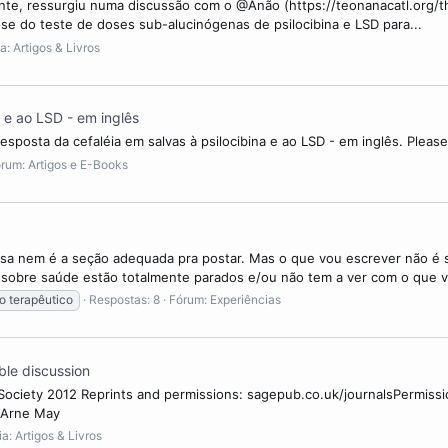
mente, ressurgiu numa discussão com o @Anão (https://teonanacatl.org/
se do teste de doses sub-alucinógenas de psilocibina e LSD para...
ia:
Artigos & Livros
 e ao LSD - em inglês
Resposta da cefaléia em salvas à psilocibina e ao LSD - em inglês. Pleas
órum:
Artigos e E-Books
sa nem é a seção adequada pra postar. Mas o que vou escrever não é so
 sobre saúde estão totalmente parados e/ou não tem a ver com o que v
o terapêutico
Respostas: 8
Fórum:
Experiências
able discussion
 Society 2012 Reprints and permissions: sagepub.co.uk/journalsPermiss
n Arne May
ia:
Artigos & Livros