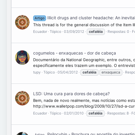
Illicit drugs and cluster headache: An inevit
Artigo
This thread is for the general discussion of the Item I
Ecuador
Tópico
03/09/2012
cefaléia
Respostas: 0
F
cogumelos - enxaquecas - dor de cabeça
Documentário da National Geographic, entre outros, 
especificamente eles trazem um exemplo. O entrevist
tupy
Tópico
05/04/2012
cefaléia
enxaqueca
Respo
LSD: Uma cura para dores de cabeça?
Bem, nada de novo realmente, mas notícias como esta
http://www.walletpop.com/blog/2009/10/27/lsd-a-cur
Ecuador
Tópico
02/01/2010
cefaléia
Respostas: 8
F
Psilocybin - Brochura ou apostila do investi
Artigo