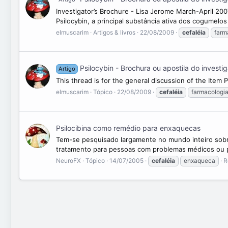
Investigator’s Brochure - Lisa Jerome March-April 2
Psilocybin, a principal substância ativa dos cogumelos
elmuscarim
Artigos & livros
22/08/2009
cefaléia
farm
Psilocybin - Brochura ou apostila do investi
Artigo
This thread is for the general discussion of the Item 
elmuscarim
Tópico
22/08/2009
cefaléia
farmacologi
Psilocibina como remédio para enxaquecas
Tem-se pesquisado largamente no mundo inteiro sobre
tratamento para pessoas com problemas médicos ou psi
NeuroFX
Tópico
14/07/2005
cefaléia
enxaqueca
R