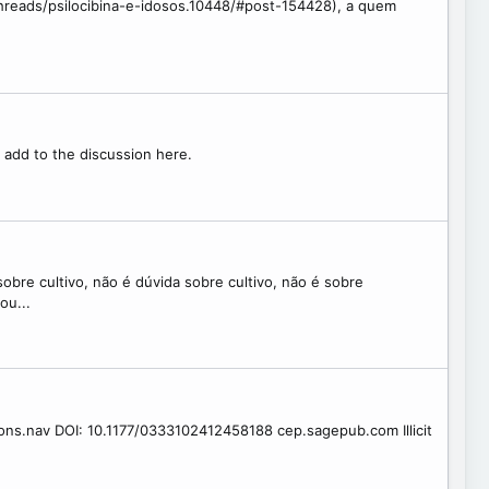
threads/psilocibina-e-idosos.10448/#post-154428), a quem
e add to the discussion here.
bre cultivo, não é dúvida sobre cultivo, não é sobre
ou...
ions.nav DOI: 10.1177/0333102412458188 cep.sagepub.com Illicit