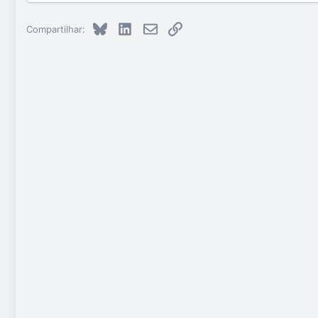
Bluesky
LinkedIn
E-mail
Link
Compartilhar: