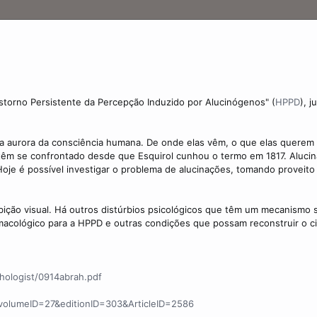
storno Persistente da Percepção Induzido por Alucinógenos"
(
HPPD
), 
a aurora da consciência humana. De onde elas vêm, o que elas querem d
 têm se confrontado desde que Esquirol cunhou o termo em 1817. Alucin
Hoje é possível investigar o problema de alucinações, tomando proveit
ibição visual. Há outros distúrbios psicológicos que têm um mecanism
acológico para a HPPD e outras condições que possam reconstruir o circ
chologist/0914abrah.pdf
?volumeID=27&editionID=303&ArticleID=2586