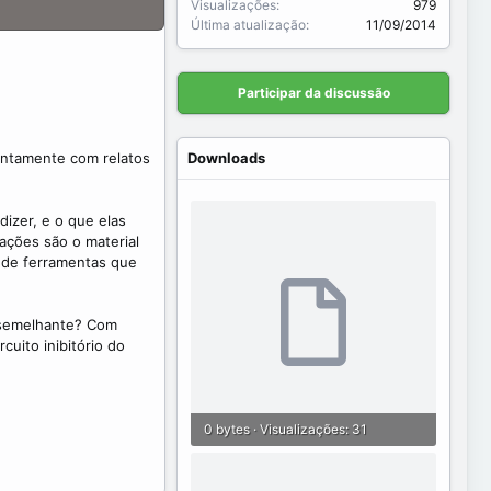
Visualizações
979
Última atualização
11/09/2014
Participar da discussão
juntamente com relatos
Downloads
izer, e o que elas
ações são o material
o de ferramentas que
o semelhante? Com
uito inibitório do
0 bytes · Visualizações: 31