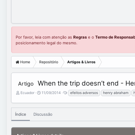
Por favor, leia com atenção as
Regras
e o
Termo de Responsab
posicionamento legal do mesmo.
Home
Repositório
Artigos & Livros
When the trip doesn’t end - H
Artigo
A
C
T
Ecuador
11/09/2014
efeitos adversos
henry abraham
d
r
a
d
e
g
e
a
s
d
t
Índice
Discussão
b
e
y
d
a