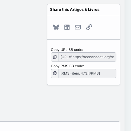
Share this Artigos & Livros
Bluesky
LinkedIn
E-mail
Link
Copy URL BB code
Copy RMS BB code