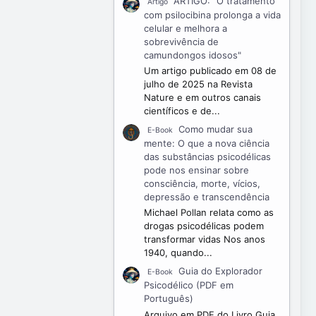
ARTIGO: "O tratamento
Artigo
com psilocibina prolonga a vida
celular e melhora a
sobrevivência de
camundongos idosos"
Um artigo publicado em 08 de
julho de 2025 na Revista
Nature e em outros canais
científicos e de...
Como mudar sua
E-Book
mente: O que a nova ciência
das substâncias psicodélicas
pode nos ensinar sobre
consciência, morte, vícios,
depressão e transcendência
Michael Pollan relata como as
drogas psicodélicas podem
transformar vidas Nos anos
1940, quando...
Guia do Explorador
E-Book
Psicodélico (PDF em
Português)
Arquivo em PDF do Livro Guia