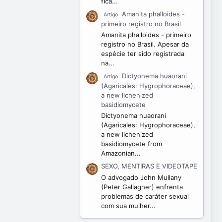
fica...
Amanita phalloides -
Artigo
primeiro registro no Brasil
Amanita phalloides - primeiro
registro no Brasil. Apesar da
espécie ter sido registrada
na...
Dictyonema huaorani
Artigo
(Agaricales: Hygrophoraceae),
a new lichenized
basidiomycete
Dictyonema huaorani
(Agaricales: Hygrophoraceae),
a new lichenized
basidiomycete from
Amazonian...
SEXO, MENTIRAS E VIDEOTAPE
O advogado John Mullany
(Peter Gallagher) enfrenta
problemas de caráter sexual
com sua mulher...