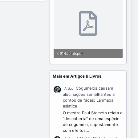
0914abrah.pdf
249.3 KB · Visualizações: 249
Mais em Artigos & Livros
Cogumelos causam
Artigo
alucinações semelhantes a
contos de fadas: Lanmaoa
asiatica
O mestre Paul Stamets relata a
"descoberta" de uma espécie
de cogumelo, supostamente
com efeitos...