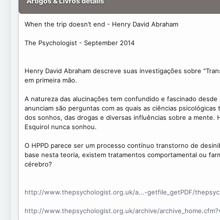
Artigos & Livros details
t
e
When the trip doesn’t end - Henry David Abraham
The Psychologist -
September 2014
Henry David Abraham descreve suas investigações sobre "Tran
em primeira mão.
A natureza das alucinações tem
confundido e fascinado desde 
anunciam são perguntas com as quais as ciências psicológicas
dos sonhos, das drogas e diversas influências sobre a mente. 
Esquirol nunca sonhou.
O HPPD parece ser um processo contínuo
transtorno de desin
base nesta teoria, existem tratamentos comportamental ou farm
cérebro?
http://www.thepsychologist.org.uk/a...-getfile_getPDF/thepsy
http://www.thepsychologist.org.uk/archive/archive_home.cfm