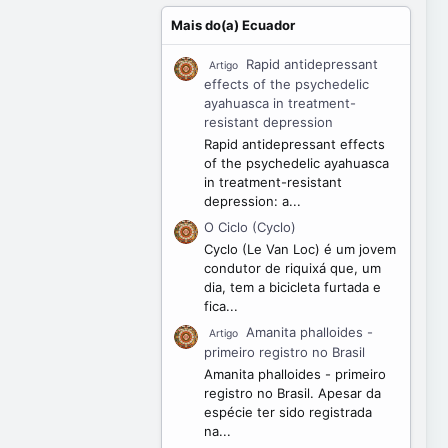
Mais do(a) Ecuador
Rapid antidepressant
Artigo
effects of the psychedelic
ayahuasca in treatment-
resistant depression
Rapid antidepressant effects
of the psychedelic ayahuasca
in treatment-resistant
depression: a...
O Ciclo (Cyclo)
Cyclo (Le Van Loc) é um jovem
condutor de riquixá que, um
dia, tem a bicicleta furtada e
fica...
Amanita phalloides -
Artigo
primeiro registro no Brasil
Amanita phalloides - primeiro
registro no Brasil. Apesar da
espécie ter sido registrada
na...