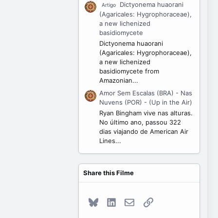
Dictyonema huaorani
Artigo
(Agaricales: Hygrophoraceae),
a new lichenized
basidiomycete
Dictyonema huaorani
(Agaricales: Hygrophoraceae),
a new lichenized
basidiomycete from
Amazonian...
Amor Sem Escalas (BRA) - Nas
Nuvens (POR) - (Up in the Air)
Ryan Bingham vive nas alturas.
No último ano, passou 322
dias viajando de American Air
Lines...
Share this Filme
Bluesky
LinkedIn
E-mail
Link