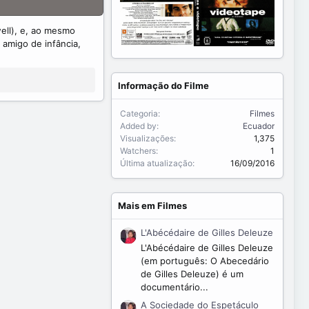
ell), e, ao mesmo
amigo de infância,
Informação do Filme
Categoria
Filmes
Added by
Ecuador
Visualizações
1,375
Watchers
1
Última atualização
16/09/2016
Mais em Filmes
L'Abécédaire de Gilles Deleuze
L'Abécédaire de Gilles Deleuze
(em português: O Abecedário
de Gilles Deleuze) é um
documentário...
A Sociedade do Espetáculo