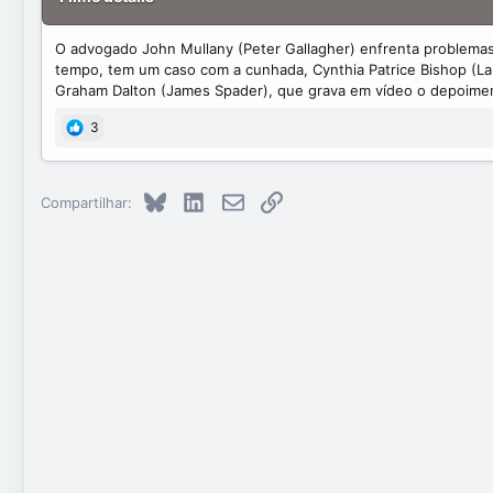
t
e
O advogado John Mullany (Peter Gallagher) enfrenta problemas
tempo, tem um caso com a cunhada, Cynthia Patrice Bishop (La
Graham Dalton (James Spader), que grava em vídeo o depoimen
3
Bluesky
LinkedIn
E-mail
Link
Compartilhar: