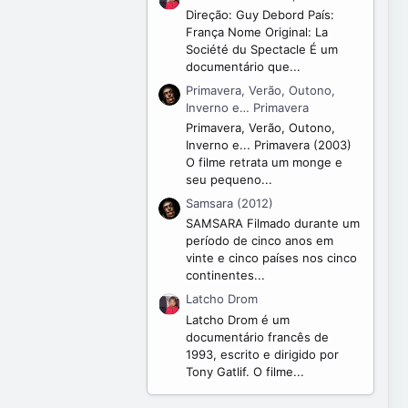
Direção: Guy Debord País:
França Nome Original: La
Société du Spectacle É um
documentário que...
Primavera, Verão, Outono,
Inverno e… Primavera
Primavera, Verão, Outono,
Inverno e... Primavera (2003)
O filme retrata um monge e
seu pequeno...
Samsara (2012)
SAMSARA Filmado durante um
período de cinco anos em
vinte e cinco países nos cinco
continentes...
Latcho Drom
Latcho Drom é um
documentário francês de
1993, escrito e dirigido por
Tony Gatlif. O filme...