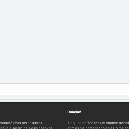
Doação!
ontrará diversos assuntos
A equipe do Teo faz um enorme traba
tíveis, medicinais e psicoativos,
com as melhores tecnologias, o melhor