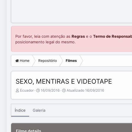
Por favor, leia com atenção as
Regras
e o
Termo de Responsab
posicionamento legal do mesmo.
Home
Repositório
Filmes
SEXO, MENTIRAS E VIDEOTAPE
A
C
Ecuador
16/09/2016
Atualizado
16/09/2016
d
r
d
e
e
a
Índice
Galeria
d
t
b
e
y
d
a
Filme details