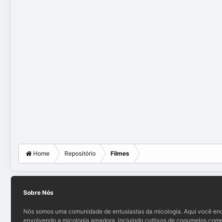
Home
Repositório
Filmes
Sobre Nós
Nós somos uma comunidade de entusiastas da micologia. Aqui você enc
envolvendo a micologia amadora, incluindo cultivos de cogumelos comes