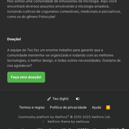
Nós somos uma comunidade de entusiastas da micologia. Aqui você
encontrará diversos assuntos envolvendo a micologia amadora,
incluindo cultivos de cogumelos comestíveis, medicinais e psicoativos,
como os do gênero Psilocybe!
Doação!
A equipe do Teo faz um enorme trabalho para garantir que a
comunidade mantenha-se organizada e rodando com as melhores
tecnologias, o melhor design, e todas outras necessidades. Gostaria de
nos agradecer?
Faça uma doação!
Teo (light)
Termos e regras
Política de privacidade
Ajuda
R
S
S
®
Community platform by XenForo
© 2010-2025 XenForo Ltd.
XenForo theme
by xenfocus