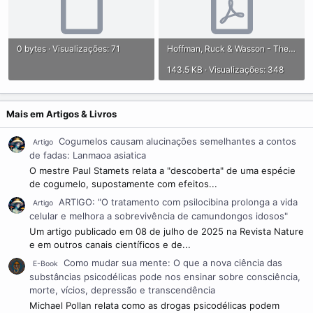
0 bytes · Visualizações: 71
Hoffman, Ruck & Wasson - The Road To Eleusis-Unveiling The Mysteries.pdf
143.5 KB · Visualizações: 348
Mais em Artigos & Livros
Cogumelos causam alucinações semelhantes a contos
Artigo
de fadas: Lanmaoa asiatica
O mestre Paul Stamets relata a "descoberta" de uma espécie
de cogumelo, supostamente com efeitos...
ARTIGO: "O tratamento com psilocibina prolonga a vida
Artigo
celular e melhora a sobrevivência de camundongos idosos"
Um artigo publicado em 08 de julho de 2025 na Revista Nature
e em outros canais científicos e de...
Como mudar sua mente: O que a nova ciência das
E-Book
substâncias psicodélicas pode nos ensinar sobre consciência,
morte, vícios, depressão e transcendência
Michael Pollan relata como as drogas psicodélicas podem