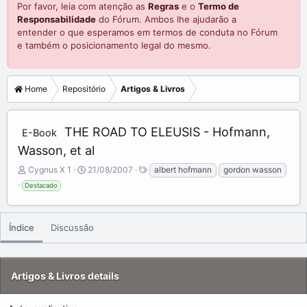
Por favor, leia com atenção as
Regras
e o
Termo de
Responsabilidade
do Fórum. Ambos lhe ajudarão a
entender o que esperamos em termos de conduta no Fórum
e também o posicionamento legal do mesmo.
Home
Repositório
Artigos & Livros
THE ROAD TO ELEUSIS - Hofmann,
E-Book
Wasson, et al
A
C
T
Cygnus X 1
21/08/2007
albert hofmann
gordon wasson
d
r
a
Destacado
d
e
g
e
a
s
d
t
Índice
Discussão
b
e
y
d
a
t
Artigos & Livros details
e