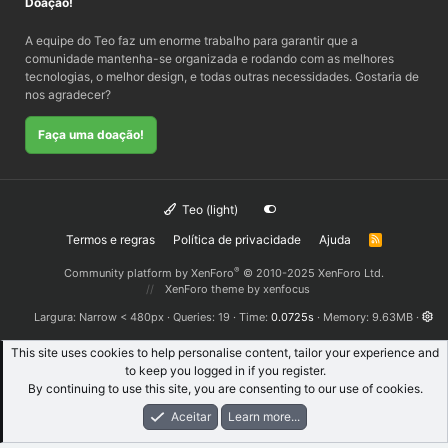
Doação!
A equipe do Teo faz um enorme trabalho para garantir que a
comunidade mantenha-se organizada e rodando com as melhores
tecnologias, o melhor design, e todas outras necessidades. Gostaria de
nos agradecer?
Faça uma doação!
Teo (light)
Termos e regras
Política de privacidade
Ajuda
R
S
S
®
Community platform by XenForo
© 2010-2025 XenForo Ltd.
XenForo theme
by xenfocus
Largura
Queries
19
Time
0.0725s
Memory
9.63MB
This site uses cookies to help personalise content, tailor your experience and
to keep you logged in if you register.
By continuing to use this site, you are consenting to our use of cookies.
Aceitar
Learn more...