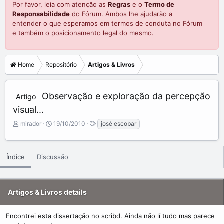
Por favor, leia com atenção as
Regras
e o
Termo de
Responsabilidade
do Fórum. Ambos lhe ajudarão a
entender o que esperamos em termos de conduta no Fórum
e também o posicionamento legal do mesmo.
Home
Repositório
Artigos & Livros
Observação e exploração da percepção
Artigo
visual...
A
C
T
mirador
19/10/2010
josé escobar
d
r
a
d
e
g
e
a
s
Índice
Discussão
d
t
b
e
y
d
a
Artigos & Livros details
t
e
Encontrei esta dissertação no scribd. Ainda não lí tudo mas parece