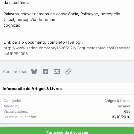
da substância.
Palavras-chave: estados de consciência, Psilocybe, percepção
visual, percepção de tempo,
cognição.
Link para o documento completo (159 pg):
http://www.scribd.com/doc/16265922/CogumelosMagicosDissertac
aoUFPE2008
Bluesky
LinkedIn
E-mail
Link
Compartilhar:
Informação do Artigos & Livros
Categoria
Artigos & Livros
Added by
mirador
Visualizações
655
Última atualização
19/10/2010
Participar da discussão