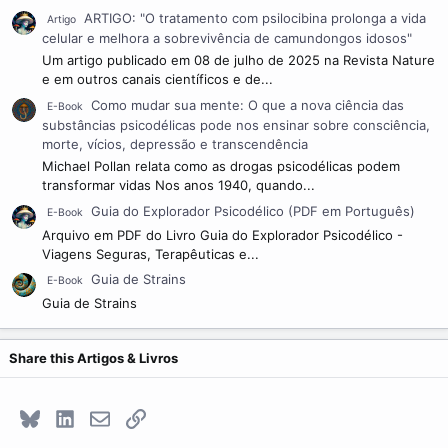
ARTIGO: "O tratamento com psilocibina prolonga a vida
Artigo
celular e melhora a sobrevivência de camundongos idosos"
Um artigo publicado em 08 de julho de 2025 na Revista Nature
e em outros canais científicos e de...
Como mudar sua mente: O que a nova ciência das
E-Book
substâncias psicodélicas pode nos ensinar sobre consciência,
morte, vícios, depressão e transcendência
Michael Pollan relata como as drogas psicodélicas podem
transformar vidas Nos anos 1940, quando...
Guia do Explorador Psicodélico (PDF em Português)
E-Book
Arquivo em PDF do Livro Guia do Explorador Psicodélico -
Viagens Seguras, Terapêuticas e...
Guia de Strains
E-Book
Guia de Strains
Share this Artigos & Livros
Bluesky
LinkedIn
E-mail
Link