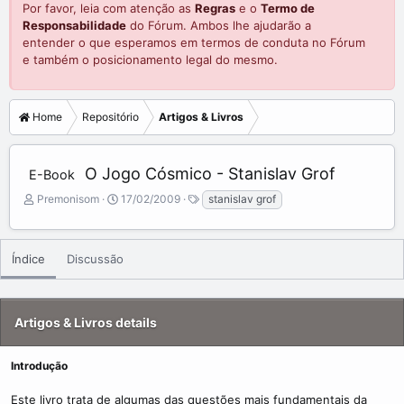
Por favor, leia com atenção as
Regras
e o
Termo de
Responsabilidade
do Fórum. Ambos lhe ajudarão a
entender o que esperamos em termos de conduta no Fórum
e também o posicionamento legal do mesmo.
Home
Repositório
Artigos & Livros
O Jogo Cósmico - Stanislav Grof
E-Book
A
C
T
Premonisom
17/02/2009
stanislav grof
d
r
a
d
e
g
e
a
s
Índice
Discussão
d
t
b
e
y
d
a
Artigos & Livros details
t
e
Introdução
Este livro trata de algumas das questões mais fundamentais da