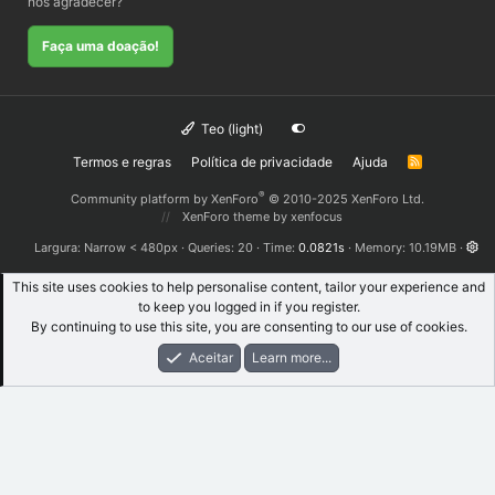
nos agradecer?
Faça uma doação!
Teo (light)
Termos e regras
Política de privacidade
Ajuda
R
S
S
®
Community platform by XenForo
© 2010-2025 XenForo Ltd.
XenForo theme
by xenfocus
Largura
Queries
20
Time
0.0821s
Memory
10.19MB
This site uses cookies to help personalise content, tailor your experience and
to keep you logged in if you register.
By continuing to use this site, you are consenting to our use of cookies.
Aceitar
Learn more...