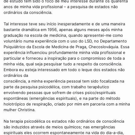
de estudo tem sido o foco de meu interesse durante os quarenta
anos de minha vida profissional – a pesquisa de estados não
ordinários da consciência.
Tal interesse teve seu início inesperadamente e de uma maneira
bastante dramática em 1956, apenas alguns meses após minha
graduação na escola de medicina, quando apresentei-me como
voluntário numa experiência com o uso do LSD, no Departamento
Psiquiátrico da Escola de Medicina de Praga, Checoslováquia. Essa
experiência influenciou profundamente minha vida profissional e
particular e forneceu a inspiração para o compromisso de toda a
minha vida, qual seja pesquisar tudo a respeito da consciência.
Embora eu esteja interessado em todo o leque dos estados não
ordinários da
consciência, a minha experiência pessoal tem sido focalizada na
parte da pesquisa psicodélica, com trabalho terapêutico
envolvendo pessoas que sofrem de crises psico/espirituais
espontâneas (emergências espirituais), e na parte do método
holotrópico de respiração, criado por mim em parceria com a minha
mulher Christina.
Na terapia psicodélica os estados não ordinários de consciência
são induzidos através de meios químicos; nas emergências
espirituais eles ocorrem espontaneamente na vida do dia-a-dia,