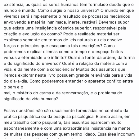
existência, as quais os seres humanos têm formulado desde que o
mundo é mundo. Como surgiu o nosso universo? O mundo em que
vivemos será simplesmente o resultado de processos mecânicos
envolvendo a matéria inanimada, inerte, reativa? Devemos supor
que existe uma inteligência cósmica superior, responsável pela
criação e evolução do cosmo? Pode a realidade material ser
explicada somente em termos de leis naturais ou ela envolve
forças e princípios que escapam a tais descrições? Como
poderemos explicar dilemas como o tempo e o espaço finitos
versus a eternidade e o infinito? Qual é a fonte da ordem, da forma
e do significado do universo? Qual é a relação da matéria com a
vida, e da mente com a consciência? Muitos dos assuntos que
iremos explorar neste livro possuem grande relevância para a vida
do dia-a-dia. Como poderemos entender o aparente conflito entre
o bem e o
mal, o mistério do carma e da reencarnação, e o problema do
significado da vida humana?
Essas questões não são usualmente formuladas no contexto da
prática psiquiátrica ou da pesquisa psicológica. E ainda assim, em
meu trabalho como psiquiatra, tais assuntos aparecem muito
espontaneamente e com uma extraordinária insistência na mente
de muitas das pessoas com quem tenho lidado. Essa área incomum