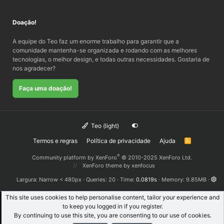
Doação!
A equipe do Teo faz um enorme trabalho para garantir que a
comunidade mantenha-se organizada e rodando com as melhores
tecnologias, o melhor design, e todas outras necessidades. Gostaria de
nos agradecer?
Faça uma doação!
Teo (light)
Termos e regras
Política de privacidade
Ajuda
R
S
S
®
Community platform by XenForo
© 2010-2025 XenForo Ltd.
XenForo theme
by xenfocus
Largura
Queries
20
Time
0.0819s
Memory
9.85MB
This site uses cookies to help personalise content, tailor your experience and
to keep you logged in if you register.
By continuing to use this site, you are consenting to our use of cookies.