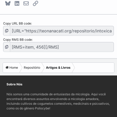
Bluesky
LinkedIn
E-mail
Link
Copy URL BB code
Copy RMS BB code
Home
Repositório
Artigos & Livros
Sobre Nós
Nós somos uma comunidade de entusiastas da micologia. Aqui você
encontrará diversos assuntos envolvendo a micologia amadora,
incluindo cultivos de cogumelos comestíveis, medicinais e psicoativos,
como os do gênero Psilocybe!