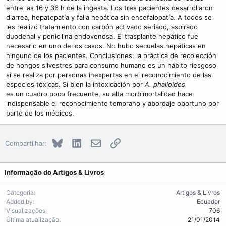
entre las 16 y 36 h de la ingesta. Los tres pacientes desarrollaron
diarrea, hepatopatía y falla hepática sin encefalopatía. A todos se
les realizó tratamiento con carbón activado seriado, aspirado
duodenal y penicilina endovenosa. El trasplante hepático fue
necesario en uno de los casos. No hubo secuelas hepáticas en
ninguno de los pacientes. Conclusiones: la práctica de recolección
de hongos silvestres para consumo humano es un hábito riesgoso
si se realiza por personas inexpertas en el reconocimiento de las
especies tóxicas. Si bien la intoxicación por
A. phalloides
es un cuadro poco frecuente, su alta morbimortalidad hace
indispensable el reconocimiento temprano y abordaje oportuno por
parte de los médicos.
Bluesky
LinkedIn
E-mail
Link
Compartilhar:
Informação do Artigos & Livros
Categoria
Artigos & Livros
Added by
Ecuador
Visualizações
706
Última atualização
21/01/2014