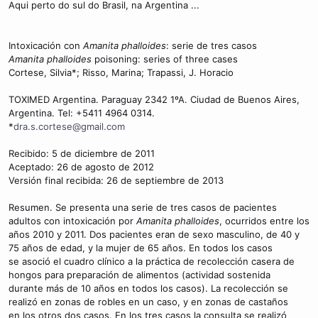
Aqui perto do sul do Brasil, na Argentina ...
Intoxicación con
Amanita phalloides
: serie de tres casos
Amanita phalloides
poisoning: series of three cases
Cortese, Silvia*; Risso, Marina; Trapassi, J. Horacio
TOXIMED Argentina. Paraguay 2342 1ºA. Ciudad de Buenos Aires,
Argentina. Tel: +5411 4964 0314.
*
dra.s.cortese@gmail.com
Recibido: 5 de diciembre de 2011
Aceptado: 26 de agosto de 2012
Versión final recibida: 26 de septiembre de 2013
Resumen. Se presenta una serie de tres casos de pacientes
adultos con intoxicación por
Amanita phalloides
, ocurridos entre los
años 2010 y 2011. Dos pacientes eran de sexo masculino, de 40 y
75 años de edad, y la mujer de 65 años. En todos los casos
se asoció el cuadro clínico a la práctica de recolección casera de
hongos para preparación de alimentos (actividad sostenida
durante más de 10 años en todos los casos). La recolección se
realizó en zonas de robles en un caso, y en zonas de castaños
en los otros dos casos. En los tres casos la consulta se realizó