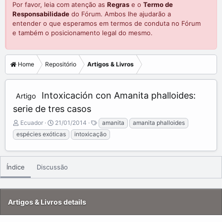
Por favor, leia com atenção as
Regras
e o
Termo de
Responsabilidade
do Fórum. Ambos lhe ajudarão a
entender o que esperamos em termos de conduta no Fórum
e também o posicionamento legal do mesmo.
Home
Repositório
Artigos & Livros
Intoxicación con Amanita phalloides:
Artigo
serie de tres casos
A
C
T
Ecuador
21/01/2014
amanita
amanita phalloides
d
r
a
espécies exóticas
intoxicação
d
e
g
e
a
s
d
t
b
e
Índice
Discussão
y
d
a
t
Artigos & Livros details
e