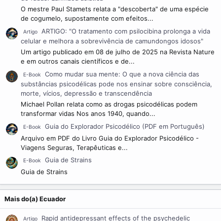
O mestre Paul Stamets relata a "descoberta" de uma espécie
de cogumelo, supostamente com efeitos...
ARTIGO: "O tratamento com psilocibina prolonga a vida
Artigo
celular e melhora a sobrevivência de camundongos idosos"
Um artigo publicado em 08 de julho de 2025 na Revista Nature
e em outros canais científicos e de...
Como mudar sua mente: O que a nova ciência das
E-Book
substâncias psicodélicas pode nos ensinar sobre consciência,
morte, vícios, depressão e transcendência
Michael Pollan relata como as drogas psicodélicas podem
transformar vidas Nos anos 1940, quando...
Guia do Explorador Psicodélico (PDF em Português)
E-Book
Arquivo em PDF do Livro Guia do Explorador Psicodélico -
Viagens Seguras, Terapêuticas e...
Guia de Strains
E-Book
Guia de Strains
Mais do(a) Ecuador
Rapid antidepressant effects of the psychedelic
Artigo