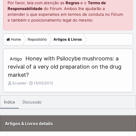
Por favor, leia com atenção as
Regras
e o
Termo de
Responsabilidade
do Fórum. Ambos lhe ajudarão a
entender o que esperamos em termos de conduta no Fórum
e também o posicionamento legal do mesmo.
Home
Repositório
Artigos & Livros
Honey with Psilocybe mushrooms: a
Artigo
revival of a very old preparation on the drug
market?
A
C
Ecuador
15/05/2012
d
r
d
e
e
a
Índice
Discussão
d
t
b
e
y
d
a
Artigos & Livros details
t
e