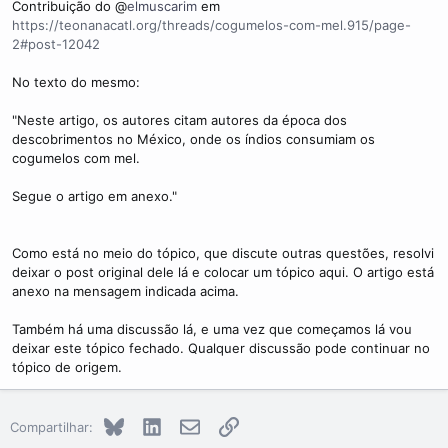
Contribuição do @
elmuscarim
em
https://teonanacatl.org/threads/cogumelos-com-mel.915/page-
2#post-12042
No texto do mesmo:
"Neste artigo, os autores citam autores da época dos
descobrimentos no México, onde os índios consumiam os
cogumelos com mel.
Segue o artigo em anexo."
Como está no meio do tópico, que discute outras questões, resolvi
deixar o post original dele lá e colocar um tópico aqui. O artigo está
anexo na mensagem indicada acima.
Também há uma discussão lá, e uma vez que começamos lá vou
deixar este tópico fechado. Qualquer discussão pode continuar no
tópico de origem.
Bluesky
LinkedIn
E-mail
Link
Compartilhar: