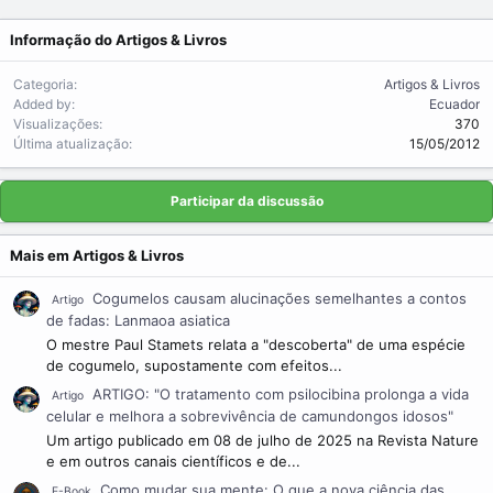
Informação do Artigos & Livros
Categoria
Artigos & Livros
Added by
Ecuador
Visualizações
370
Última atualização
15/05/2012
Participar da discussão
Mais em Artigos & Livros
Cogumelos causam alucinações semelhantes a contos
Artigo
de fadas: Lanmaoa asiatica
O mestre Paul Stamets relata a "descoberta" de uma espécie
de cogumelo, supostamente com efeitos...
ARTIGO: "O tratamento com psilocibina prolonga a vida
Artigo
celular e melhora a sobrevivência de camundongos idosos"
Um artigo publicado em 08 de julho de 2025 na Revista Nature
e em outros canais científicos e de...
Como mudar sua mente: O que a nova ciência das
E-Book