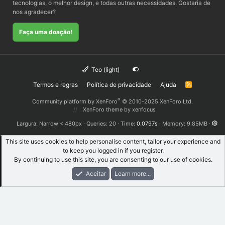
tecnologias, o melhor design, e todas outras necessidades. Gostaria de
nos agradecer?
Faça uma doação!
Teo (light)
Termos e regras
Política de privacidade
Ajuda
R
S
S
®
Community platform by XenForo
© 2010-2025 XenForo Ltd.
XenForo theme
by xenfocus
Largura
Queries
20
Time
0.0797s
Memory
9.85MB
This site uses cookies to help personalise content, tailor your experience and
to keep you logged in if you register.
By continuing to use this site, you are consenting to our use of cookies.
Aceitar
Learn more...