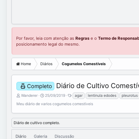
Por favor, leia com atenção as
Regras
e o
Termo de Responsab
posicionamento legal do mesmo.
Home
Diários
Cogumelos Comestíveis
Diário de Cultivo Comestí
Completo
A
C
T
Wanderer
25/09/2019
agar
lentinula edodes
pleurotus 
d
r
a
Meu diário de varios cogumelos comestíveis
i
e
g
c
a
s
i
t
Diário de cultivo completo.
o
e
n
d
a
a
Diário
Galeria
Discussão