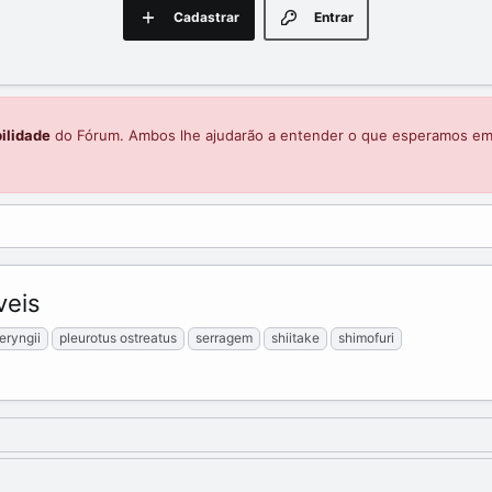
Cadastrar
Entrar
ilidade
do Fórum. Ambos lhe ajudarão a entender o que esperamos e
veis
eryngii
pleurotus ostreatus
serragem
shiitake
shimofuri