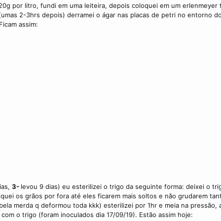
 20g por litro, fundi em uma leiteira, depois coloquei em um erlenmeye
 (umas 2-3hrs depois) derramei o ágar nas placas de petri no entorno d
 Ficam assim:
ias,
3-
levou 9 dias) eu esterilizei o trigo da seguinte forma: deixei o 
equei os grãos por fora até eles ficarem mais soltos e não grudarem tan
bela merda q deformou toda kkk) esterilizei por 1hr e meia na pressão, 
om o trigo (foram inoculados dia 17/09/19). Estão assim hoje: