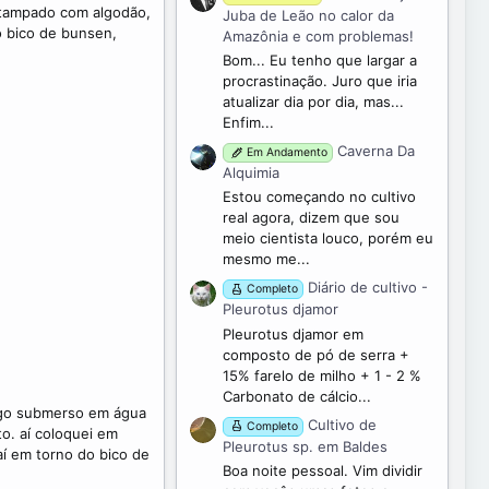
)
r tampado com algodão,
Juba de Leão no calor da
o bico de bunsen,
Amazônia e com problemas!
Bom... Eu tenho que largar a
procrastinação. Juro que iria
atualizar dia por dia, mas...
Enfim...
Caverna Da
Em Andamento
Alquimia
Estou começando no cultivo
real agora, dizem que sou
meio cientista louco, porém eu
mesmo me...
Diário de cultivo -
Completo
Pleurotus djamor
Pleurotus djamor em
composto de pó de serra +
15% farelo de milho + 1 - 2 %
Carbonato de cálcio...
trigo submerso em água
Cultivo de
Completo
to. aí coloquei em
Pleurotus sp. em Baldes
aí em torno do bico de
Boa noite pessoal. Vim dividir