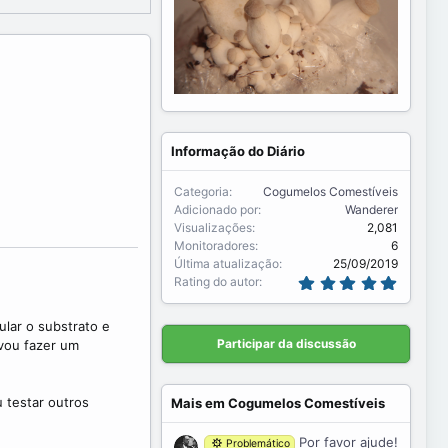
Informação do Diário
Categoria
Cogumelos Comestíveis
Adicionado por
Wanderer
Visualizações
2,081
Monitoradores
6
Última atualização
25/09/2019
5
Rating do autor
.
0
0
ular o substrato e
s
Participar da discussão
 vou fazer um
t
r
e
l
 testar outros
Mais em Cogumelos Comestíveis
a
(
s
Por favor ajude!
Problemático