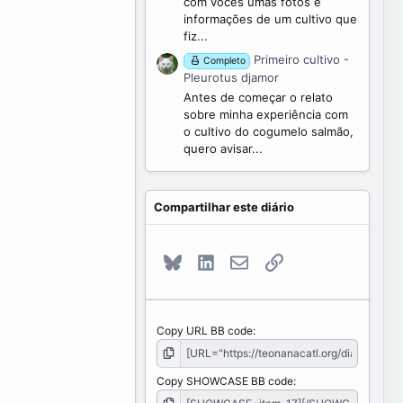
com vocês umas fotos e
informações de um cultivo que
fiz...
Primeiro cultivo -
Completo
Pleurotus djamor
Antes de começar o relato
sobre minha experiência com
o cultivo do cogumelo salmão,
quero avisar...
Compartilhar este diário
Bluesky
LinkedIn
E-mail
Link
Copy URL BB code
Copy SHOWCASE BB code