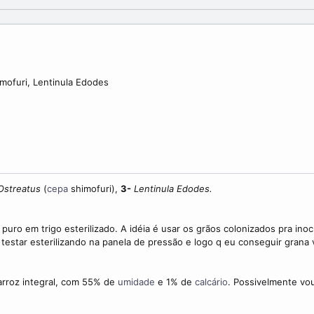
imofuri, Lentinula Edodes
 Ostreatus
(
cepa
shimofuri),
3-
Lentinula Edodes.
puro em trigo esterilizado. A idéia é usar os grãos colonizados pra inoc
u testar esterilizando na panela de pressão e logo q eu conseguir grana
 arroz integral, com 55% de
umidade
e 1% de
calcário
. Possivelmente vou