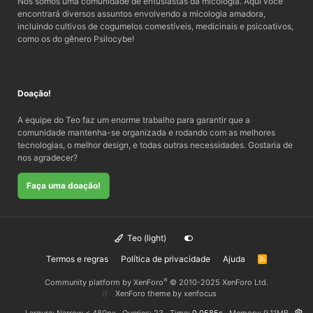
Nós somos uma comunidade de entusiastas da micologia. Aqui você
encontrará diversos assuntos envolvendo a micologia amadora,
incluindo cultivos de cogumelos comestíveis, medicinais e psicoativos,
como os do gênero Psilocybe!
Doação!
A equipe do Teo faz um enorme trabalho para garantir que a
comunidade mantenha-se organizada e rodando com as melhores
tecnologias, o melhor design, e todas outras necessidades. Gostaria de
nos agradecer?
Faça uma doação!
Teo (light)
Termos e regras
Política de privacidade
Ajuda
R
S
S
®
Community platform by XenForo
© 2010-2025 XenForo Ltd.
XenForo theme
by xenfocus