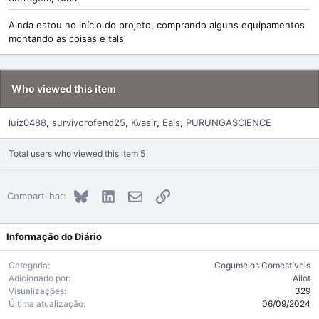
Ainda estou no início do projeto, comprando alguns equipamentos
montando as coisas e tals
Who viewed this item
luiz0488
survivorofend25
Kvasir
Eals
PURUNGASCIENCE
Total users who viewed this item 5
Bluesky
LinkedIn
E-mail
Link
Compartilhar:
Informação do Diário
Categoria
Cogumelos Comestíveis
Adicionado por
Ailot
Visualizações
329
Última atualização
06/09/2024