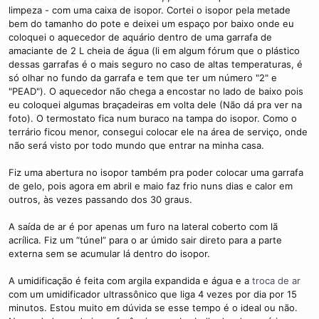
limpeza - com uma caixa de isopor. Cortei o isopor pela metade
bem do tamanho do pote e deixei um espaço por baixo onde eu
coloquei o aquecedor de aquário dentro de uma garrafa de
amaciante de 2 L cheia de água (li em algum fórum que o plástico
dessas garrafas é o mais seguro no caso de altas temperaturas, é
só olhar no fundo da garrafa e tem que ter um número "2" e
"PEAD"). O aquecedor não chega a encostar no lado de baixo pois
eu coloquei algumas braçadeiras em volta dele (Não dá pra ver na
foto). O termostato fica num buraco na tampa do isopor. Como o
terrário ficou menor, consegui colocar ele na área de serviço, onde
não será visto por todo mundo que entrar na minha casa.
Fiz uma abertura no isopor também pra poder colocar uma garrafa
de gelo, pois agora em abril e maio faz frio nuns dias e calor em
outros, às vezes passando dos 30 graus.
A saída de ar é por apenas um furo na lateral coberto com lã
acrílica. Fiz um “túnel” para o ar úmido sair direto para a parte
externa sem se acumular lá dentro do isopor.
A umidificação é feita com argila expandida e água e a
troca de ar
com um umidificador ultrassônico que liga 4 vezes por dia por 15
minutos. Estou muito em dúvida se esse tempo é o ideal ou não.