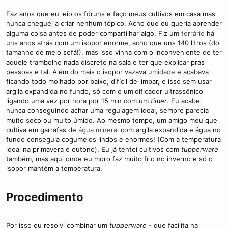
i
Faz anos que eu leio os fóruns e faço meus cultivos em casa mas
m
nunca cheguei a criar nenhum tópico. Acho que eu queria aprender
e
alguma coisa antes de poder compartilhar algo. Fiz um
terrário
há
uns anos atrás com um isopor enorme, acho que uns 140 litros (do
tamanho de meio sofá!), mas isso vinha com o inconveniente de ter
aquele trambolho nada discreto na sala e ter que explicar pras
pessoas e tal. Além do mais o isopor vazava
umidade
e acabava
ficando todo molhado por baixo, difícil de limpar, e isso sem usar
argila expandida no fundo, só com o umidificador ultrassônico
ligando uma vez por hora por 15 min com um
timer
. Eu acabei
nunca conseguindo achar uma regulagem ideal, sempre parecia
muito seco ou muito úmido. Ao mesmo tempo, um amigo meu que
cultiva em garrafas de
água mineral
com argila expandida e água no
fundo conseguia cogumelos lindos e enormes! (Com a temperatura
ideal na primavera e outono). Eu já tentei cultivos com
tupperware
também, mas aqui onde eu moro faz muito frio no inverno e só o
isopor mantém a temperatura.
Procedimento
Por isso eu resolvi combinar um
tupperware
- que facilita na