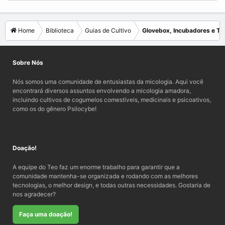
Home
Biblioteca
Guias de Cultivo
Glovebox, Incubadores e Ter
Sobre Nós
Nós somos uma comunidade de entusiastas da micologia. Aqui você
encontrará diversos assuntos envolvendo a micologia amadora,
incluindo cultivos de cogumelos comestíveis, medicinais e psicoativos,
como os do gênero Psilocybe!
Doação!
A equipe do Teo faz um enorme trabalho para garantir que a
comunidade mantenha-se organizada e rodando com as melhores
tecnologias, o melhor design, e todas outras necessidades. Gostaria de
nos agradecer?
Faça uma doação!