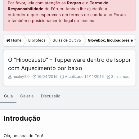
Por favor, leia com atenção as
Regras
e o
Termo de
Responsabilidade
do Fórum. Ambos lhe ajudarão a
entender o que esperamos em termos de conduta no Fórum
e também o posicionamento legal do mesmo.
Home
Biblioteca
Guias de Cultivo
Glovebox, Incubadores e Ter
O "Hipocausto" - Tupperware dentro de Isopor
com Aquecimento por baixo
A
P
A
huxley2.0
16/04/2016
Atualizado
14/11/2016
3 min read
u
u
r
t
b
t
o
l
i
Guia
Galeria
Discussão
r
i
c
s
l
h
e
d
r
Introdução
a
e
t
a
e
d
Olá, pessoal do Teo!
t