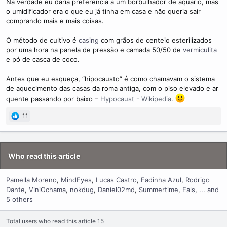
Na verdade eu daria preferência a um borbulhador de aquário, mas
o umidificador era o que eu já tinha em casa e não queria sair
comprando mais e mais coisas.
O método de cultivo é
casing
com grãos de centeio esterilizados
por uma hora na panela de pressão e camada 50/50 de
vermiculita
e pó de casca de coco.
Antes que eu esqueça, “hipocausto” é como chamavam o sistema
de aquecimento das casas da roma antiga, com o piso elevado e ar
quente passando por baixo –
Hypocaust - Wikipedia
.
11
Who read this article
Pamella Moreno
MindEyes
Lucas Castro
Fadinha Azul
Rodrigo
Dante
ViniOchama
nokdug
Daniel02md
Summertime
Eals
... and
5 others
Total users who read this article 15