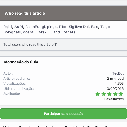
Who read this article
Rajof
Aufri
RastaFungi
pings
Pilot
Sigillvm Dei
Eals
Tiago
Bolognesi
odenfi
Dvrsx
... and 1 others
Total users who read this article 11
Informação do Guia
Autor
TeoBot
Article read time
2 min read
Visualizações
4,695
Última atualização
10/09/2016
5
Avaliação
.
1 avaliações
0
0
s
t
Participar da discussão
r
e
l