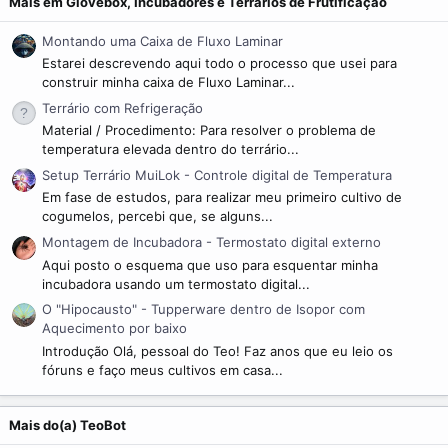
Mais em Glovebox, Incubadores e Terrários de Frutificação
a
(
s
Montando uma Caixa de Fluxo Laminar
)
Estarei descrevendo aqui todo o processo que usei para
construir minha caixa de Fluxo Laminar...
Terrário com Refrigeração
Material / Procedimento: Para resolver o problema de
temperatura elevada dentro do terrário...
Setup Terrário MuiLok - Controle digital de Temperatura
Em fase de estudos, para realizar meu primeiro cultivo de
cogumelos, percebi que, se alguns...
Montagem de Incubadora - Termostato digital externo
Aqui posto o esquema que uso para esquentar minha
incubadora usando um termostato digital...
O "Hipocausto" - Tupperware dentro de Isopor com
Aquecimento por baixo
Introdução Olá, pessoal do Teo! Faz anos que eu leio os
fóruns e faço meus cultivos em casa...
Mais do(a) TeoBot