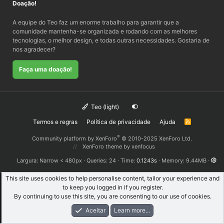
Doação!
A equipe do Teo faz um enorme trabalho para garantir que a
comunidade mantenha-se organizada e rodando com as melhores
tecnologias, o melhor design, e todas outras necessidades. Gostaria de
nos agradecer?
Faça uma doação!
Teo (light)
Termos e regras
Política de privacidade
Ajuda
R
S
S
®
Community platform by XenForo
© 2010-2025 XenForo Ltd.
XenForo theme
by xenfocus
Largura
Queries
24
Time
0.1243s
Memory
9.44MB
This site uses cookies to help personalise content, tailor your experience and
to keep you logged in if you register.
By continuing to use this site, you are consenting to our use of cookies.
Aceitar
Learn more...