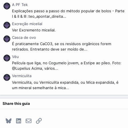
A PF Tek
Explicações passo a passo do método popular de bolos - Parte
I & II & III :teo_apontar_direita...
Excreção micelial
Ver Excremento micelial.
Casca de ovo
É praticamente CaCO3, se os resíduos orgânicos forem
retirados. Entretanto deve ser moído de...
Véu
Película que liga, no Cogumelo jovem, a Estipe ao píleo. Foto:
@Lupelius Acima, vários...
Vermiculita
Vermiculita, ou Vermiculita expandida, ou Mica expandida, é
um mineral semelhante à mica...
Share this guia
Bluesky
LinkedIn
E-mail
Link