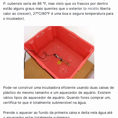
m
P. cubensis
seria de 86 °F, mas visto que os frascos por dentro
e
estão alguns graus mais quentes que o exterior (o
micélio
liberta
calor ao crescer), 27°C/80°F é uma boa e segura temperatura para
o incubador).
Pode-se construir uma incubadora eficiente usando duas caixas de
plástico do mesmo tamanho e um aquecedor de aquário. Existem
vários tipos de aquecedor de aquário. Quando fores comprar um,
certifica-te que é totalmente submersível na água.
Prende o aquecer ao fundo da primeira caixa e deita nela água até
o aquecedor estar totalmente submerso.