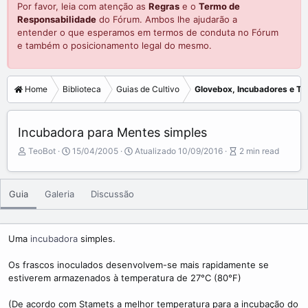
Por favor, leia com atenção as
Regras
e o
Termo de
Responsabilidade
do Fórum. Ambos lhe ajudarão a
entender o que esperamos em termos de conduta no Fórum
e também o posicionamento legal do mesmo.
Home
Biblioteca
Guias de Cultivo
Glovebox, Incubadores e Ter
Incubadora para Mentes simples
A
P
A
TeoBot
15/04/2005
Atualizado
10/09/2016
2 min read
u
u
r
t
b
t
o
l
i
Guia
Galeria
Discussão
r
i
c
s
l
h
e
d
r
Uma
incubadora
simples.
a
e
t
a
Os frascos inoculados desenvolvem-se mais rapidamente se
e
d
estiverem armazenados à temperatura de 27°C (80°F)
t
i
(De acordo com Stamets a melhor temperatura para a incubação do