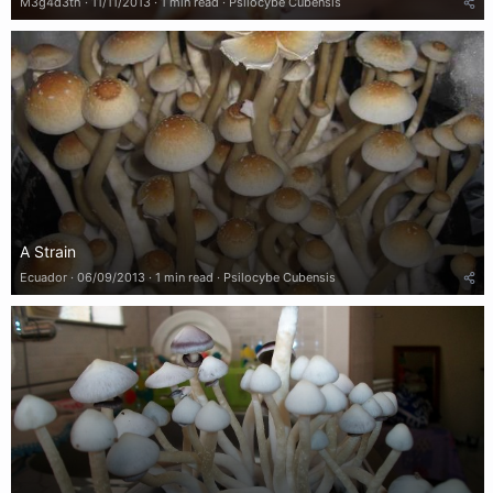
M3g4d3th
11/11/2013
1 min read
Psilocybe Cubensis
A Strain
Ecuador
06/09/2013
1 min read
Psilocybe Cubensis