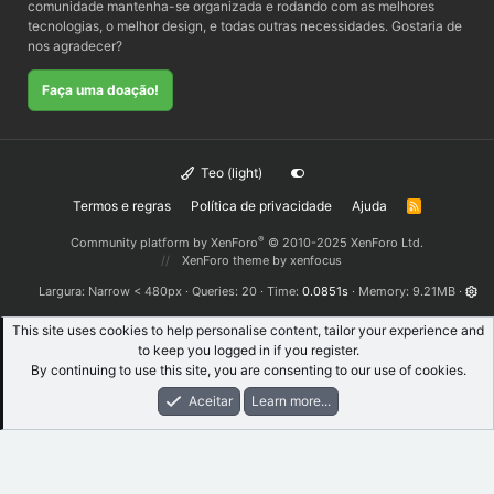
comunidade mantenha-se organizada e rodando com as melhores
tecnologias, o melhor design, e todas outras necessidades. Gostaria de
nos agradecer?
Faça uma doação!
Teo (light)
Termos e regras
Política de privacidade
Ajuda
R
S
S
®
Community platform by XenForo
© 2010-2025 XenForo Ltd.
XenForo theme
by xenfocus
Largura
Queries
20
Time
0.0851s
Memory
9.21MB
This site uses cookies to help personalise content, tailor your experience and
to keep you logged in if you register.
By continuing to use this site, you are consenting to our use of cookies.
Aceitar
Learn more...