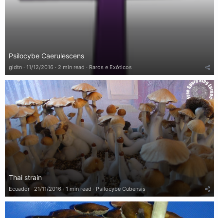
Psilocybe Caerulescens
gldtn
11/12/2016
2 min read
Raros e Exóticos
Thai strain
Ecuador
21/11/2016
1 min read
Psilocybe Cubensis