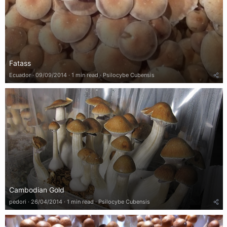
Fatass
Ecuador
09/09/2014
1 min read
Psilocybe Cubensis
Cambodian Gold
pedori
26/04/2014
1 min read
Psilocybe Cubensis