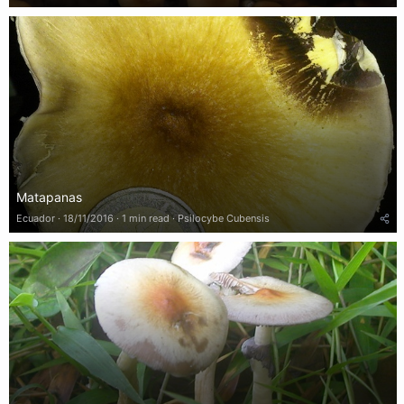
Matapanas
Ecuador
18/11/2016
1 min read
Psilocybe Cubensis