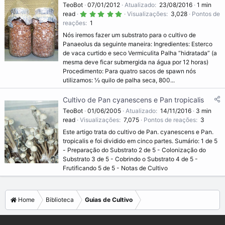
TeoBot
07/01/2012
Atualizado
23/08/2016
1 min
5
read
Visualizações
3,028
Pontos de
.
reações
1
0
0
Nós iremos fazer um substrato para o cultivo de
s
t
Panaeolus da seguinte maneira: Ingredientes: Esterco
r
de vaca curtido e seco Vermiculita Palha “hidratada” (a
e
l
mesma deve ficar submergida na água por 12 horas)
a
Procedimento: Para quatro sacos de spawn nós
(
s
utilizamos: ½ quilo de palha seca, 800...
)
Cultivo de Pan cyanescens e Pan tropicalis
TeoBot
01/06/2005
Atualizado
14/11/2016
3 min
read
Visualizações
7,075
Pontos de reações
3
Este artigo trata do cultivo de Pan. cyanescens e Pan.
tropicalis e foi dividido em cinco partes. Sumário: 1 de 5
- Preparação do Substrato 2 de 5 - Colonização do
Substrato 3 de 5 - Cobrindo o Substrato 4 de 5 -
Frutificando 5 de 5 - Notas de Cultivo
Home
Biblioteca
Guias de Cultivo