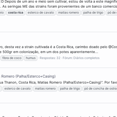
:D Depois de um ano e meio sem cultivar, estou de volta a este magnífi
 As seringas ME das strains foram provenientes de um banco comercia
eio
costa
rica
esterco de cavalo
matias romero
palha de trigo
pó de 
o, desta vez a strain cultivada é a Costa Rica, carimbo doado pelo @Cos
de 500gr em colonização, em um dos potes aparentemente...
fibra de coco
humus
Respostas: 32
Fórum:
Diários completos
s Romero (Palha/Esterco+Casing)
Hua Thanon, Costa Rica, Matias Romero (Palha/Esterco+Casing)". Por favo
esterco de cavalo
matias romero
palha de trigo
pó de concha de ostra