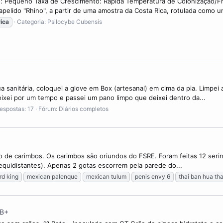
ho: Pequeno Taxa de Crescimento: Rápida Temperatura de Colonização/Fr
pelido "Rhino", a partir de uma amostra da Costa Rica, rotulada como u
rica
Categoria:
Psilocybe Cubensis
sanitária, coloquei a glove em Box (artesanal) em cima da pia. Limpei
ixei por um tempo e passei um pano limpo que deixei dentro da...
espostas: 17
Fórum:
Diários completos
o de carimbos. Os carimbos são oriundos do FSRE. Foram feitas 12 serin
 equidistantes). Apenas 2 gotas escorrem pela parede do...
ard king
mexican palenque
mexican tulum
penis envy 6
thai ban hua th
 B+