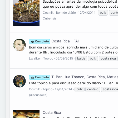
Saudações amantes da micologia psicodélica! 
que eu possa aprender algo com todos vocês.
Cosmik
Item do diário
12/04/2014
bulk
cent
Cubensis
Costa Rica - FAI
Completo
Bom dia caros amigos, abrindo mais um diario de cultiv
durante 8h . Inoculado dia 16/08 Estou com 2 potes 
Lwalker
Tópico
02/09/2015
balde
bulk
costa
rica
T. Ban Hua Thanon, Costa Rica, Matia
Completo
Este tópico é para discussão geral do diário "T. Ban 
Cosmik
Tópico
12/04/2014
bulk
centeio
costa
rica
(discussões)
Costa Rica