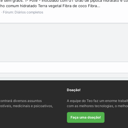
e sem grãos. 1º Pote - inoculado com GT Grão de pipoca hidratato e coz
ho comum hidratado Terra vegetal Fibra de coco Fibra...
3
Fórum:
Diários completos
Doação!
ontrará diversos assuntos
A equipe do Teo faz um enorme traba
tíveis, medicinais e psicoativos,
com as melhores tecnologias, o melhor
Faça uma doação!