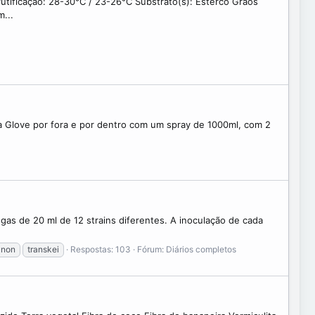
utificação: 28-30°C / 23-26°C Substrato(s): Esterco Grãos
m...
 a Glove por fora e por dentro com um spray de 1000ml, com 2
gas de 20 ml de 12 strains diferentes. A inoculação de cada
anon
transkei
Respostas: 103
Fórum:
Diários completos