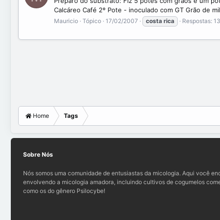
Preparo do substrato: Fiz 5 potes com grãos e um pot
Calcáreo Café 2º Pote - inoculado com GT Grão de mil
Mauricio
Tópico
17/02/2007
costa
rica
Respostas: 1
Home
Tags
Sobre Nós
Nós somos uma comunidade de entusiastas da micologia. Aqui você enc
envolvendo a micologia amadora, incluindo cultivos de cogumelos comes
como os do gênero Psilocybe!