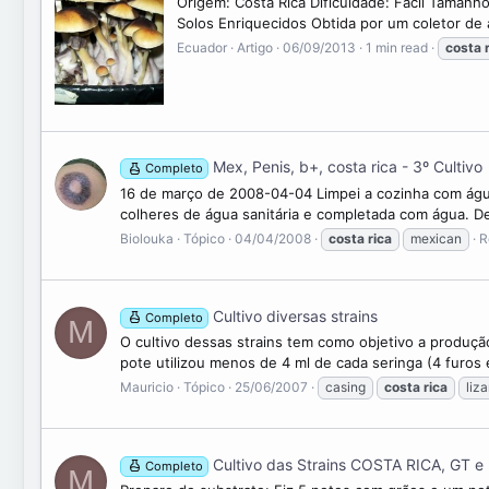
Origem: Costa Rica Dificuldade: Fácil Taman
Solos Enriquecidos Obtida por um coletor de a
Ecuador
Artigo
06/09/2013
1 min read
costa
Mex, Penis, b+, costa rica - 3º Cultivo
Completo
16 de março de 2008-04-04 Limpei a cozinha com água 
colheres de água sanitária e completada com água. De
Biolouka
Tópico
04/04/2008
costa
rica
mexican
R
Cultivo diversas strains
Completo
M
O cultivo dessas strains tem como objetivo a produçã
pote utilizou menos de 4 ml de cada seringa (4 furos
Mauricio
Tópico
25/06/2007
casing
costa
rica
liz
Cultivo das Strains COSTA RICA, GT e
Completo
M