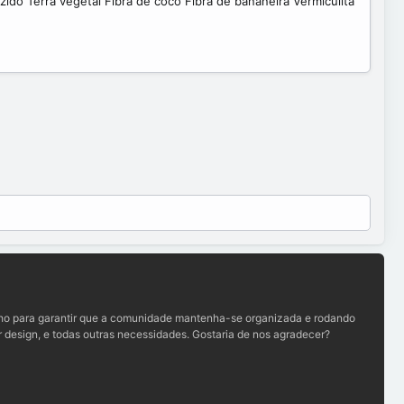
ido Terra vegetal Fibra de coco Fibra de bananeira Vermiculita
lho para garantir que a comunidade mantenha-se organizada e rodando
 design, e todas outras necessidades. Gostaria de nos agradecer?