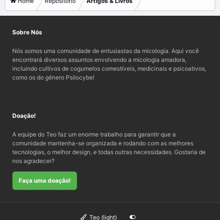
Home
Repositório
Artigos & Livros
Sobre Nós
Nós somos uma comunidade de entusiastas da micologia. Aqui você
encontrará diversos assuntos envolvendo a micologia amadora,
incluindo cultivos de cogumelos comestíveis, medicinais e psicoativos,
como os do gênero Psilocybe!
Doação!
A equipe do Teo faz um enorme trabalho para garantir que a
comunidade mantenha-se organizada e rodando com as melhores
tecnologias, o melhor design, e todas outras necessidades. Gostaria de
nos agradecer?
Faça uma doação!
Teo (light)