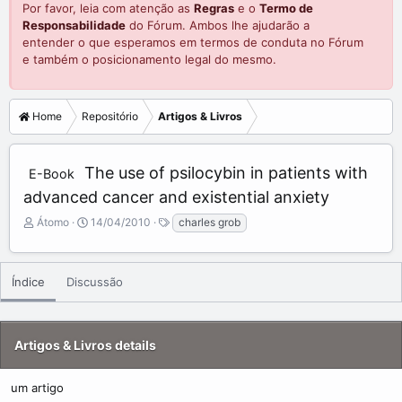
Por favor, leia com atenção as
Regras
e o
Termo de
Responsabilidade
do Fórum. Ambos lhe ajudarão a
entender o que esperamos em termos de conduta no Fórum
e também o posicionamento legal do mesmo.
Home
Repositório
Artigos & Livros
The use of psilocybin in patients with
E-Book
advanced cancer and existential anxiety
A
C
T
Átomo
14/04/2010
charles grob
d
r
a
d
e
g
e
a
s
Índice
Discussão
d
t
b
e
y
d
a
Artigos & Livros details
t
e
um artigo