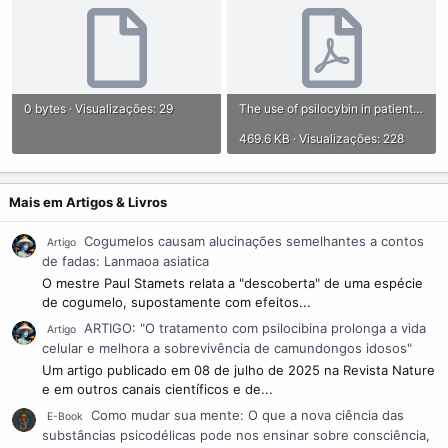
0 bytes · Visualizações: 29
The use of psilocybin in patients with advanced cancer and existential.pdf
469.6 KB · Visualizações: 228
Mais em Artigos & Livros
Cogumelos causam alucinações semelhantes a contos
Artigo
de fadas: Lanmaoa asiatica
O mestre Paul Stamets relata a "descoberta" de uma espécie
de cogumelo, supostamente com efeitos...
ARTIGO: "O tratamento com psilocibina prolonga a vida
Artigo
celular e melhora a sobrevivência de camundongos idosos"
Um artigo publicado em 08 de julho de 2025 na Revista Nature
e em outros canais científicos e de...
Como mudar sua mente: O que a nova ciência das
E-Book
substâncias psicodélicas pode nos ensinar sobre consciência,