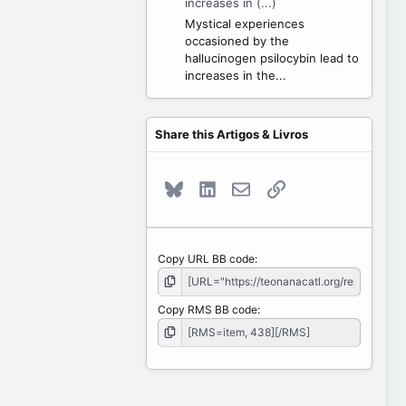
increases in (...)
Mystical experiences
occasioned by the
hallucinogen psilocybin lead to
increases in the...
Share this Artigos & Livros
Bluesky
LinkedIn
E-mail
Link
Copy URL BB code
Copy RMS BB code