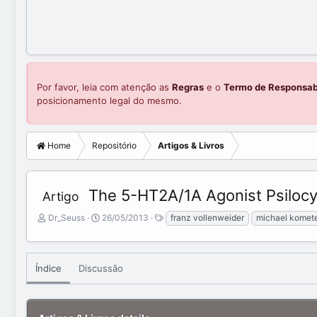
Por favor, leia com atenção as
Regras
e o
Termo de Responsab
posicionamento legal do mesmo.
Home
Repositório
Artigos & Livros
The 5-HT2A/1A Agonist Psilocyb
Artigo
A
C
T
Dr_Seuss
26/05/2013
franz vollenweider
michael komet
d
r
a
d
e
g
e
a
s
d
t
Índice
Discussão
b
e
y
d
a