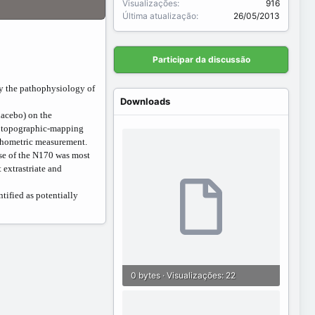
Visualizações
916
Última atualização
26/05/2013
Participar da discussão
ly the pathophysiology of
Downloads
lacebo) on the
th topographic-mapping
ychometric measurement.
se of the N170 was most
 extrastriate and
ified as potentially
0 bytes · Visualizações: 22