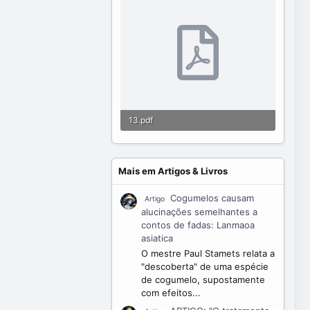
13.pdf
590.6 KB · Visualizações: 232
Mais em Artigos & Livros
Cogumelos causam
Artigo
alucinações semelhantes a
contos de fadas: Lanmaoa
asiatica
O mestre Paul Stamets relata a
"descoberta" de uma espécie
de cogumelo, supostamente
com efeitos...