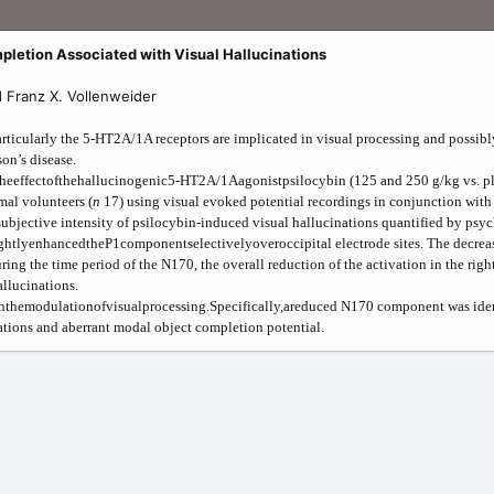
letion Associated with Visual Hallucinations
d Franz X. Vollenweider
articularly the 5-HT2A/1A receptors are implicated in visual processing and possib
on’s disease.
theeffectofthehallucinogenic5-HT2A/1Aagonistpsilocybin (125 and 250
g/kg vs. p
al volunteers (
n
17) using visual evoked potential recordings in conjunction wi
e subjective intensity of psilocybin-induced visual hallucinations quantified by ps
htlyenhancedtheP1componentselectivelyoveroccipital electrode sites. The decrea
ing the time period of the N170, the overall reduction of the activation in the right
allucinations.
nthemodulationofvisualprocessing.Specifically,areduced N170 component was ident
ations and aberrant modal object completion potential.