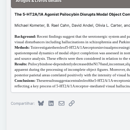
Artigos & Livros details
t
e
The 5-HT2A/1A Agonist Psilocybin Disrupts Modal Object Comp
Michael Kometer, B. Rael Cahn, David Andel, Olivia L. Carter, an
Background:
Recent findings suggest that the serotonergic system and p
visual disturbances including hallucinations in schizophrenia and Parkins
Methods:
Toinvestigatetheroleof5-HT2A/1Areceptorsinvisualprocessing
spatiotemporal dynamics of modal object completion was assessed in norm
and source analysis. These effects were then considered in relation to th
Results:
Psilocybindose-dependentlydecreasedtheN170and,incontrast,slig
apparent during the processing of incomplete object figures. Moreover, dur
posterior parietal areas correlated positively with the intensity of visual h
Conclusions:
Theseresultssuggestacentralroleofthe5-HT2A/1A-receptorsi
reflecting a key process of 5-HT2A/1A receptor–mediated visual hallucin
Bluesky
LinkedIn
E-mail
Link
Compartilhar: