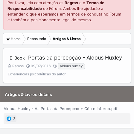
Por favor, leia com atenção as
Regras
e o
Termo de
Responsabilidade
do Fórum. Ambos lhe ajudarão a
entender o que esperamos em termos de conduta no Fórum
e também o posicionamento legal do mesmo.
Home
Repositório
Artigos & Livros
Portas da percepção - Aldous Huxley
E-Book
A
C
T
Ramos
09/07/2016
aldous huxley
d
r
a
Experiencias psicodélicas do autor
d
e
g
e
a
s
d
t
b
e
Artigos & Livros details
y
d
a
Aldous Huxley - As Portas da Percepcao + Céu e Inferno.pdf
t
e
2