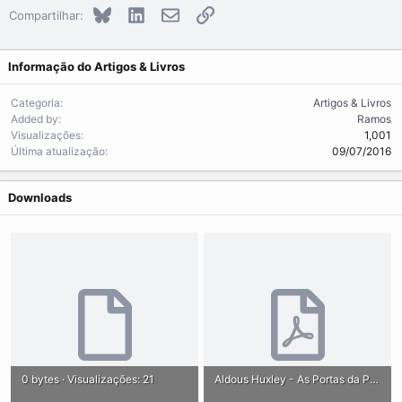
Bluesky
LinkedIn
E-mail
Link
Compartilhar:
Informação do Artigos & Livros
Categoria
Artigos & Livros
Added by
Ramos
Visualizações
1,001
Última atualização
09/07/2016
Downloads
0 bytes · Visualizações: 21
Aldous Huxley - As Portas da Percepcao + Céu e Inferno.pdf