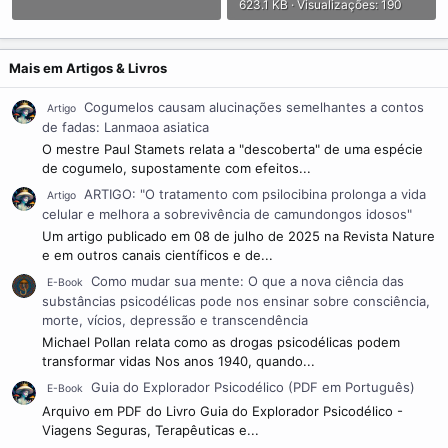
623.1 KB · Visualizações: 190
Mais em Artigos & Livros
Cogumelos causam alucinações semelhantes a contos
Artigo
de fadas: Lanmaoa asiatica
O mestre Paul Stamets relata a "descoberta" de uma espécie
de cogumelo, supostamente com efeitos...
ARTIGO: "O tratamento com psilocibina prolonga a vida
Artigo
celular e melhora a sobrevivência de camundongos idosos"
Um artigo publicado em 08 de julho de 2025 na Revista Nature
e em outros canais científicos e de...
Como mudar sua mente: O que a nova ciência das
E-Book
substâncias psicodélicas pode nos ensinar sobre consciência,
morte, vícios, depressão e transcendência
Michael Pollan relata como as drogas psicodélicas podem
transformar vidas Nos anos 1940, quando...
Guia do Explorador Psicodélico (PDF em Português)
E-Book
Arquivo em PDF do Livro Guia do Explorador Psicodélico -
Viagens Seguras, Terapêuticas e...