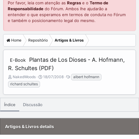
Por favor, leia com atenção as
Regras
e o
Termo de
Responsabilidade
do Fórum. Ambos lhe ajudarão a
entender o que esperamos em termos de conduta no Fórum
e também o posicionamento legal do mesmo.
Home
Repositório
Artigos & Livros
Plantas de Los Dioses - A. Hofmann,
E-Book
R. Schultes (PDF)
A
C
T
NakedWoods
18/07/2008
albert hofmann
d
r
a
richard schultes
d
e
g
e
a
s
d
t
b
e
Índice
Discussão
y
d
a
t
Artigos & Livros details
e