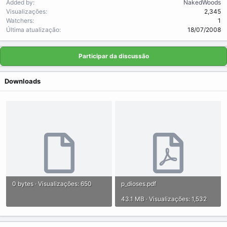
Added by
NakedWoods
Visualizações
2,345
Watchers
1
Última atualização
18/07/2008
Participar da discussão
Downloads
0 bytes · Visualizações: 650
p_dioses.pdf
43.1 MB · Visualizações: 1,532