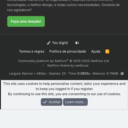
tecnologias, o melhor design, e todas outras necessidades. Gostaria de
nos agradecer?
Faça uma doação!
Teo (light)
Termos e regras
Política de privacidade
Ajuda
R
S
S
®
Community platform by XenForo
© 2010-2025 XenForo Ltd.
XenForo theme
by xenfocus
Largura
Queries
20
Time
0.0805s
Memory
9.79MB
This site uses cookies to help personalise content, tailor your experience and
to keep you logged in if you register.
By continuing to use this site, you are consenting to our use of cookies.
Aceitar
Learn more...