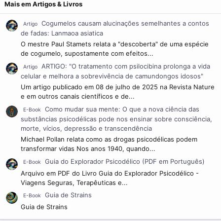
Mais em Artigos & Livros
Cogumelos causam alucinações semelhantes a contos
Artigo
de fadas: Lanmaoa asiatica
O mestre Paul Stamets relata a "descoberta" de uma espécie
de cogumelo, supostamente com efeitos...
ARTIGO: "O tratamento com psilocibina prolonga a vida
Artigo
celular e melhora a sobrevivência de camundongos idosos"
Um artigo publicado em 08 de julho de 2025 na Revista Nature
e em outros canais científicos e de...
Como mudar sua mente: O que a nova ciência das
E-Book
substâncias psicodélicas pode nos ensinar sobre consciência,
morte, vícios, depressão e transcendência
Michael Pollan relata como as drogas psicodélicas podem
transformar vidas Nos anos 1940, quando...
Guia do Explorador Psicodélico (PDF em Português)
E-Book
Arquivo em PDF do Livro Guia do Explorador Psicodélico -
Viagens Seguras, Terapêuticas e...
Guia de Strains
E-Book
Guia de Strains