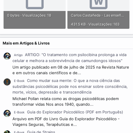
0 bytes · Visualizações: 18
Carlos Castañeda - Las enseñanzas de Don Juan.doc
431.5 KB · Visualizações: 163
Mais em Artigos & Livros
ARTIGO: "O tratamento com psilocibina prolonga a vida
Artigo
celular e melhora a sobrevivência de camundongos idosos"
Um artigo publicado em 08 de julho de 2025 na Revista Nature
e em outros canais científicos e de...
Como mudar sua mente: O que a nova ciência das
E-Book
substâncias psicodélicas pode nos ensinar sobre consciência,
morte, vícios, depressão e transcendência
Michael Pollan relata como as drogas psicodélicas podem
transformar vidas Nos anos 1940, quando...
Guia do Explorador Psicodélico (PDF em Português)
E-Book
Arquivo em PDF do Livro Guia do Explorador Psicodélico -
Viagens Seguras, Terapêuticas e...
Guia de Strains
E-Book