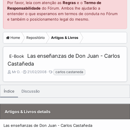
Por favor, leia com atenção as
Regras
e o
Termo de
Responsabilidade
do Fórum. Ambos lhe ajudarão a
entender o que esperamos em termos de conduta no Fórum
e também o posicionamento legal do mesmo.
Home
Repositório
Artigos & Livros
Las enseñanzas de Don Juan - Carlos
E-Book
Castañeda
A
C
T
Mr D.
21/02/2008
carlos castaneda
d
r
a
d
e
g
e
a
s
Índice
Discussão
d
t
b
e
y
d
a
Artigos & Livros details
t
e
Las enseñanzas de Don Juan - Carlos Castañeda