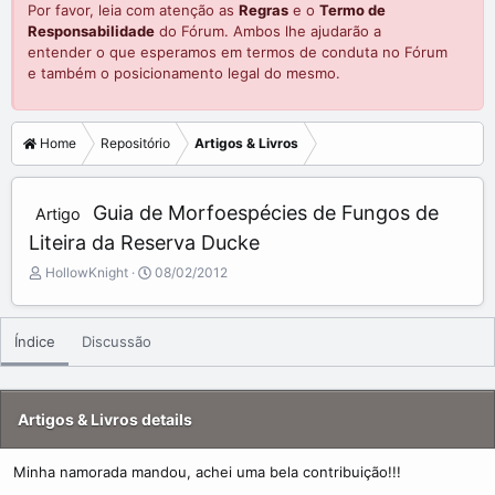
Por favor, leia com atenção as
Regras
e o
Termo de
Responsabilidade
do Fórum. Ambos lhe ajudarão a
entender o que esperamos em termos de conduta no Fórum
e também o posicionamento legal do mesmo.
Home
Repositório
Artigos & Livros
Guia de Morfoespécies de Fungos de
Artigo
Liteira da Reserva Ducke
A
C
HollowKnight
08/02/2012
d
r
d
e
e
a
Índice
Discussão
d
t
b
e
y
d
a
Artigos & Livros details
t
e
Minha namorada mandou, achei uma bela contribuição!!!