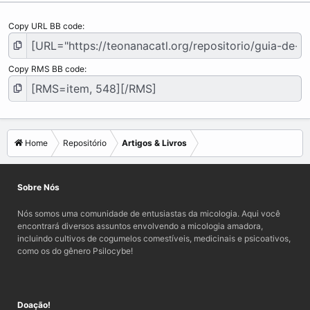
Copy URL BB code
Copy RMS BB code
Home
Repositório
Artigos & Livros
Sobre Nós
Nós somos uma comunidade de entusiastas da micologia. Aqui você
encontrará diversos assuntos envolvendo a micologia amadora,
incluindo cultivos de cogumelos comestíveis, medicinais e psicoativos,
como os do gênero Psilocybe!
Doação!