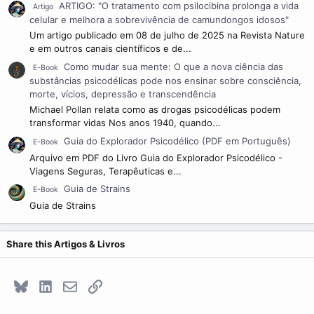
ARTIGO: "O tratamento com psilocibina prolonga a vida
Artigo
celular e melhora a sobrevivência de camundongos idosos"
Um artigo publicado em 08 de julho de 2025 na Revista Nature
e em outros canais científicos e de...
Como mudar sua mente: O que a nova ciência das
E-Book
substâncias psicodélicas pode nos ensinar sobre consciência,
morte, vícios, depressão e transcendência
Michael Pollan relata como as drogas psicodélicas podem
transformar vidas Nos anos 1940, quando...
Guia do Explorador Psicodélico (PDF em Português)
E-Book
Arquivo em PDF do Livro Guia do Explorador Psicodélico -
Viagens Seguras, Terapêuticas e...
Guia de Strains
E-Book
Guia de Strains
Share this Artigos & Livros
Bluesky
LinkedIn
E-mail
Link