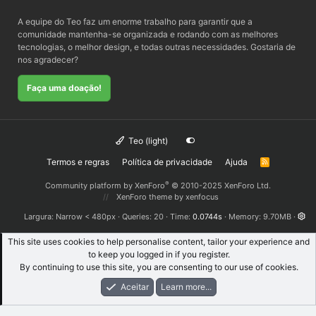
A equipe do Teo faz um enorme trabalho para garantir que a
comunidade mantenha-se organizada e rodando com as melhores
tecnologias, o melhor design, e todas outras necessidades. Gostaria de
nos agradecer?
Faça uma doação!
Teo (light)
Termos e regras
Política de privacidade
Ajuda
R
S
S
®
Community platform by XenForo
© 2010-2025 XenForo Ltd.
XenForo theme
by xenfocus
Largura
Queries
20
Time
0.0744s
Memory
9.70MB
This site uses cookies to help personalise content, tailor your experience and
to keep you logged in if you register.
By continuing to use this site, you are consenting to our use of cookies.
Aceitar
Learn more...