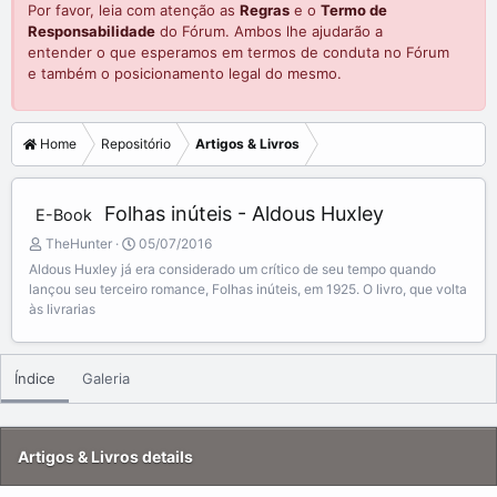
Por favor, leia com atenção as
Regras
e o
Termo de
Responsabilidade
do Fórum. Ambos lhe ajudarão a
entender o que esperamos em termos de conduta no Fórum
e também o posicionamento legal do mesmo.
Home
Repositório
Artigos & Livros
Folhas inúteis - Aldous Huxley
E-Book
A
C
TheHunter
05/07/2016
d
r
Aldous Huxley já era considerado um crítico de seu tempo quando
d
e
lançou seu terceiro romance, Folhas inúteis, em 1925. O livro, que volta
e
a
às livrarias
d
t
b
e
y
d
Índice
Galeria
a
t
e
Artigos & Livros details