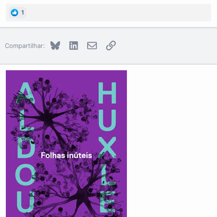
1
Bluesky
LinkedIn
E-mail
Link
Compartilhar: