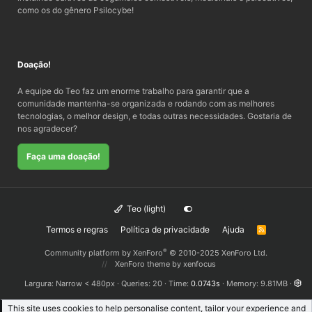
como os do gênero Psilocybe!
Doação!
A equipe do Teo faz um enorme trabalho para garantir que a
comunidade mantenha-se organizada e rodando com as melhores
tecnologias, o melhor design, e todas outras necessidades. Gostaria de
nos agradecer?
Faça uma doação!
Teo (light)
Termos e regras
Política de privacidade
Ajuda
R
S
S
®
Community platform by XenForo
© 2010-2025 XenForo Ltd.
XenForo theme
by xenfocus
Largura
Queries
20
Time
0.0743s
Memory
9.81MB
This site uses cookies to help personalise content, tailor your experience and