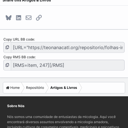
Share this Artigos & Livros
Bluesky
LinkedIn
E-mail
Link
Copy URL BB code
Copy RMS BB code
Home
Repositório
Artigos & Livros
Sobre Nós
Nós somos uma comunidade de entusiastas da micologia. Aqui você
encontrará diversos assuntos envolvendo a micologia amadora,
incluindo cultivos de cogumelos comestíveis, medicinais e psicoativos,