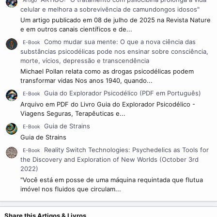
Artigo
celular e melhora a sobrevivência de camundongos idosos"
Um artigo publicado em 08 de julho de 2025 na Revista Nature
e em outros canais científicos e de...
Como mudar sua mente: O que a nova ciência das
E-Book
substâncias psicodélicas pode nos ensinar sobre consciência,
morte, vícios, depressão e transcendência
Michael Pollan relata como as drogas psicodélicas podem
transformar vidas Nos anos 1940, quando...
Guia do Explorador Psicodélico (PDF em Português)
E-Book
Arquivo em PDF do Livro Guia do Explorador Psicodélico -
Viagens Seguras, Terapêuticas e...
Guia de Strains
E-Book
Guia de Strains
Reality Switch Technologies: Psychedelics as Tools for
E-Book
the Discovery and Exploration of New Worlds (October 3rd
2022)
"Você está em posse de uma máquina requintada que flutua
imóvel nos fluidos que circulam...
Share this Artigos & Livros