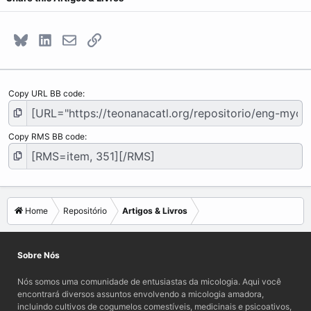
Bluesky
LinkedIn
E-mail
Link
Copy URL BB code
Copy RMS BB code
Home
Repositório
Artigos & Livros
Sobre Nós
Nós somos uma comunidade de entusiastas da micologia. Aqui você
encontrará diversos assuntos envolvendo a micologia amadora,
incluindo cultivos de cogumelos comestíveis, medicinais e psicoativos,