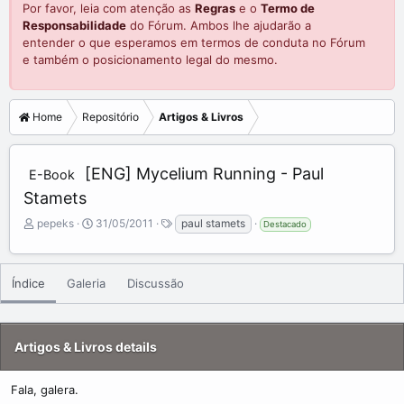
Por favor, leia com atenção as
Regras
e o
Termo de
Responsabilidade
do Fórum. Ambos lhe ajudarão a
entender o que esperamos em termos de conduta no Fórum
e também o posicionamento legal do mesmo.
Home
Repositório
Artigos & Livros
[ENG] Mycelium Running - Paul
E-Book
Stamets
A
C
T
pepeks
31/05/2011
paul stamets
Destacado
d
r
a
d
e
g
e
a
s
Índice
Galeria
Discussão
d
t
b
e
y
d
a
Artigos & Livros details
t
e
Fala, galera.