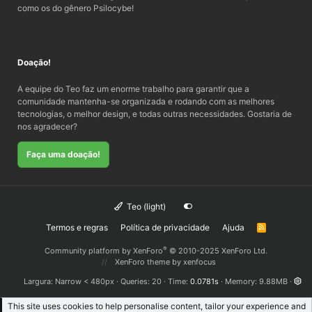
como os do gênero Psilocybe!
Doação!
A equipe do Teo faz um enorme trabalho para garantir que a
comunidade mantenha-se organizada e rodando com as melhores
tecnologias, o melhor design, e todas outras necessidades. Gostaria de
nos agradecer?
Faça uma doação!
Teo (light)
Termos e regras
Política de privacidade
Ajuda
R
S
S
®
Community platform by XenForo
© 2010-2025 XenForo Ltd.
XenForo theme
by xenfocus
Largura
Queries
20
Time
0.0781s
Memory
9.88MB
This site uses cookies to help personalise content, tailor your experience and