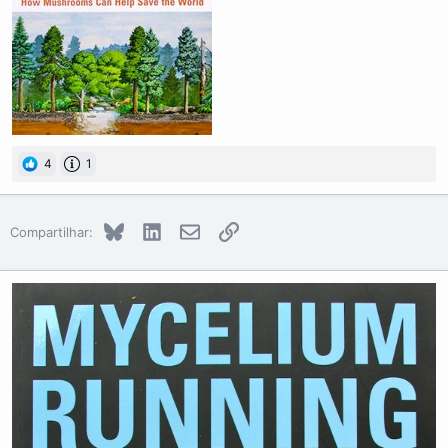
4
1
Bluesky
LinkedIn
E-mail
Link
Compartilhar: