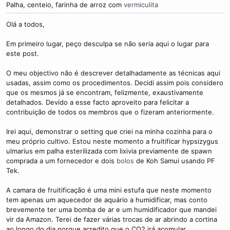
Palha, centeio, farinha de arroz com
vermiculita
Olá a todos,
Em primeiro lugar, peço desculpa se não seria aqui o lugar para
este post.
O meu objectivo não é descrever detalhadamente as técnicas aqui
usadas, assim como os procedimentos. Decidi assim pois considero
que os mesmos já se encontram, felizmente, exaustivamente
detalhados. Devido a esse facto aproveito para felicitar a
contribuição de todos os membros que o fizeram anteriormente.
Irei aqui, demonstrar o setting que criei na minha cozinha para o
meu próprio cultivo. Estou neste momento a fruitificar hypsizygus
ulmarius em palha esterilizada com lixivia previamente de spawn
comprada a um fornecedor e dois
bolos
de Koh Samui usando PF
Tek.
A camara de fruitificação é uma mini estufa que neste momento
tem apenas um aquecedor de aquário a humidificar, mas conto
brevemente ter uma bomba de ar e um humidificador que mandei
vir da Amazon. Terei de fazer várias trocas de ar abrindo a cortina
ao longo do dia porque acredito que o CO2 irá acomular.