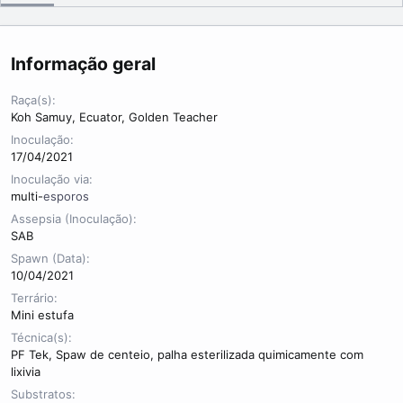
r
Informação geral
Raça(s)
Koh Samuy, Ecuator, Golden Teacher
Inoculação
17/04/2021
Inoculação via
multi-
esporos
Assepsia (Inoculação)
SAB
Spawn (Data)
10/04/2021
Terrário
Mini estufa
Técnica(s)
PF Tek, Spaw de centeio, palha esterilizada quimicamente com
lixivia
Substratos