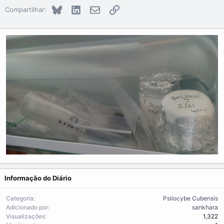
Bluesky
LinkedIn
E-mail
Link
Compartilhar:
Informação do Diário
Categoria
Psilocybe Cubensis
Adicionado por
sankhara
Visualizações
1,322