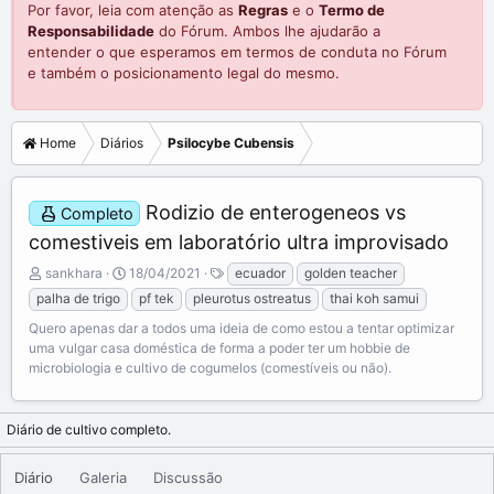
Por favor, leia com atenção as
Regras
e o
Termo de
Responsabilidade
do Fórum. Ambos lhe ajudarão a
entender o que esperamos em termos de conduta no Fórum
e também o posicionamento legal do mesmo.
Home
Diários
Psilocybe Cubensis
Rodizio de enterogeneos vs
Completo
comestiveis em laboratório ultra improvisado
A
C
T
sankhara
18/04/2021
ecuador
golden teacher
d
r
a
palha de trigo
pf tek
pleurotus ostreatus
thai koh samui
i
e
g
Quero apenas dar a todos uma ideia de como estou a tentar optimizar
c
a
s
uma vulgar casa doméstica de forma a poder ter um hobbie de
i
t
microbiologia e cultivo de cogumelos (comestíveis ou não).
o
e
n
d
a
a
Diário de cultivo completo.
d
t
o
e
p
Diário
Galeria
Discussão
o