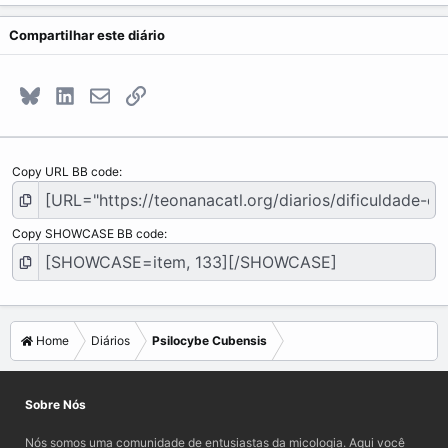
Compartilhar este diário
Bluesky
LinkedIn
E-mail
Link
Copy URL BB code
Copy SHOWCASE BB code
Home
Diários
Psilocybe Cubensis
Sobre Nós
Nós somos uma comunidade de entusiastas da micologia. Aqui você