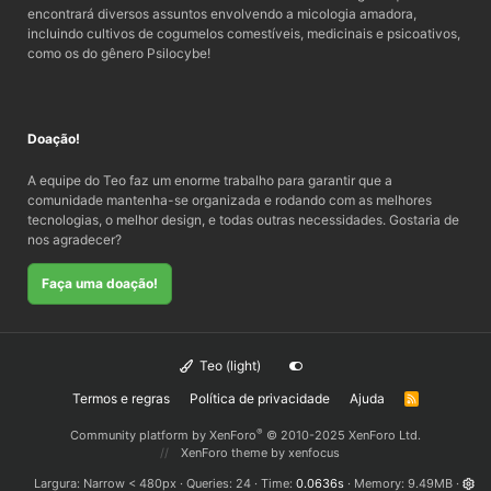
encontrará diversos assuntos envolvendo a micologia amadora,
incluindo cultivos de cogumelos comestíveis, medicinais e psicoativos,
como os do gênero Psilocybe!
Doação!
A equipe do Teo faz um enorme trabalho para garantir que a
comunidade mantenha-se organizada e rodando com as melhores
tecnologias, o melhor design, e todas outras necessidades. Gostaria de
nos agradecer?
Faça uma doação!
Teo (light)
Termos e regras
Política de privacidade
Ajuda
R
S
S
®
Community platform by XenForo
© 2010-2025 XenForo Ltd.
XenForo theme
by xenfocus
Largura
Queries
24
Time
0.0636s
Memory
9.49MB