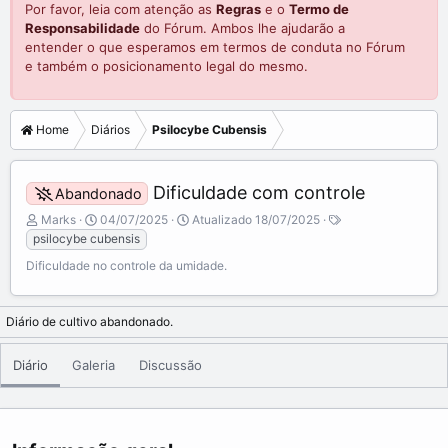
Por favor, leia com atenção as
Regras
e o
Termo de
Responsabilidade
do Fórum. Ambos lhe ajudarão a
entender o que esperamos em termos de conduta no Fórum
e também o posicionamento legal do mesmo.
Home
Diários
Psilocybe Cubensis
Dificuldade com controle
Abandonado
A
C
T
Marks
04/07/2025
Atualizado
18/07/2025
d
r
a
psilocybe cubensis
i
e
g
Dificuldade no controle da umidade.
c
a
s
i
t
o
e
Diário de cultivo abandonado.
n
d
a
a
d
t
Diário
Galeria
Discussão
o
e
p
o
r