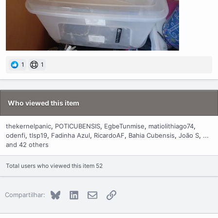
1
1
Who viewed this item
thekernelpanic
POTICUBENSIS
EgbeTunmise
matiolithiago74
odenfi
tlsp19
Fadinha Azul
RicardoAF
Bahia Cubensis
João S
...
and 42 others
Total users who viewed this item 52
Bluesky
LinkedIn
E-mail
Link
Compartilhar: