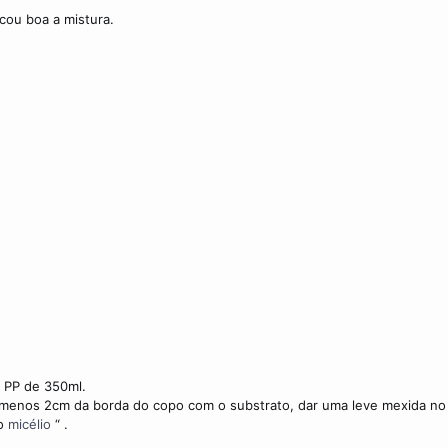
cou boa a mistura.
s PP de 350ml.
 menos 2cm da borda do copo com o substrato, dar uma leve mexida no
do
micélio
“ .