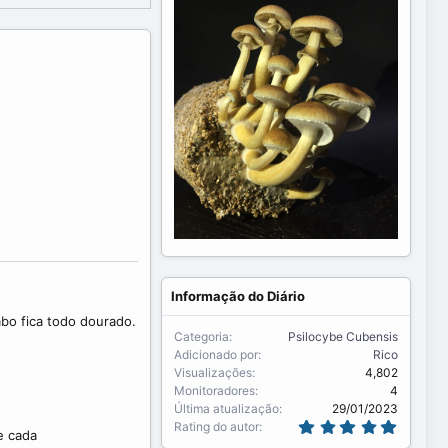
Informação do Diário
bo fica todo dourado.
Categoria
Psilocybe Cubensis
Adicionado por
Rico
Visualizações
4,802
Monitoradores
4
Última atualização
29/01/2023
5
Rating do autor
e cada
.