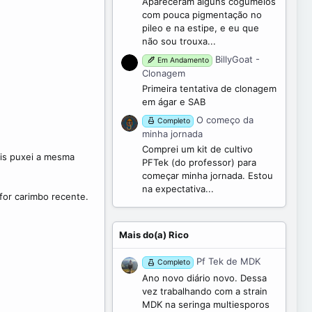
Apareceram alguns cogumelos
com pouca pigmentação no
pileo e na estipe, e eu que
não sou trouxa...
BillyGoat -
Em Andamento
Clonagem
Primeira tentativa de clonagem
em ágar e SAB
O começo da
Completo
minha jornada
Comprei um kit de cultivo
ois puxei a mesma
PFTek (do professor) para
começar minha jornada. Estou
na expectativa...
for carimbo recente.
Mais do(a) Rico
Pf Tek de MDK
Completo
Ano novo diário novo. Dessa
vez trabalhando com a strain
MDK na seringa multiesporos