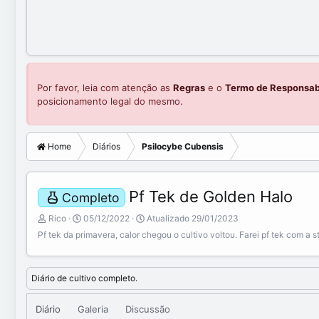
Por favor, leia com atenção as
Regras
e o
Termo de Responsab
posicionamento legal do mesmo.
Home
Diários
Psilocybe Cubensis
Pf Tek de Golden Halo
Completo
A
C
Rico
05/12/2022
Atualizado
29/01/2023
d
r
Pf tek da primavera, calor chegou o cultivo voltou. Farei pf tek com a 
i
e
c
a
i
t
Diário de cultivo completo.
o
e
n
d
a
a
Diário
Galeria
Discussão