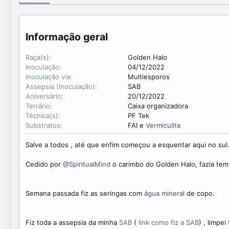
d
t
o
e
p
o
Informação geral
r
Raça(s)
Golden Halo
Inoculação
04/12/2022
Inoculação via
Multiesporos
Assepsia (Inoculação)
SAB
Aniversário
20/12/2022
Terrário
Caixa organizadora
Técnica(s)
PF Tek
Substratos
FAI e
Vermiculita
Salve a todos , até que enfim começou a esquentar aqui no sul
Cedido por
@SpiritualMind
o carimbo do Golden Halo, fazia te
Semana passada fiz as seringas com
água mineral
de copo.
Fiz toda a assepsia da minha
SAB
(
link como fiz a SAB
) , limpe