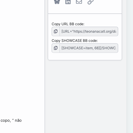
Bluesky
LinkedIn
E-mail
Link
Copy URL BB code
Copy SHOWCASE BB code
 copo, “ não