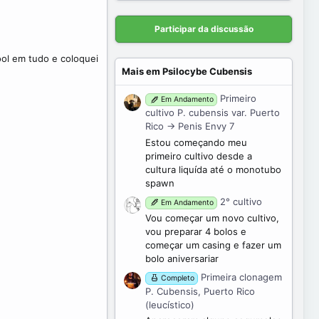
0
0
s
Participar da discussão
t
r
e
cool em tudo e coloquei
l
Mais em Psilocybe Cubensis
a
(
s
Primeiro
Em Andamento
)
cultivo P. cubensis var. Puerto
Rico -> Penis Envy 7
Estou começando meu
primeiro cultivo desde a
cultura liquída até o monotubo
spawn
2° cultivo
Em Andamento
Vou começar um novo cultivo,
vou preparar 4 bolos e
começar um casing e fazer um
bolo aniversariar
Primeira clonagem
Completo
P. Cubensis, Puerto Rico
(leucístico)