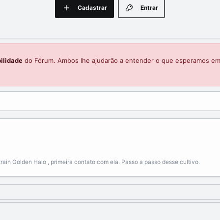
Cadastrar
Entrar
ilidade
do Fórum. Ambos lhe ajudarão a entender o que esperamos e
strain Golden Halo , primeira contato com ela. Passo a passo desse cultivo.