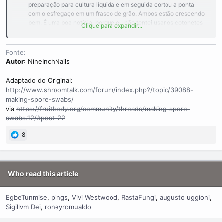
preparação para cultura líquida e em seguida cortou a ponta
com o esfregaço em um frasco de grão. Ambos estão crescendo
bem. É uma boa notícia, porque eu não tentei usar os cotonetes
Clique para expandir...
ainda​
Boa sorte com o "swabbin Flawed!"
Fonte
Autor
: NineInchNails
Adaptado do Original:
http://www.shroomtalk.com/forum/index.php?/topic/39088-
making-spore-swabs/
via
https://fruitbody.org/community/threads/making-spore-
swabs.12/#post-22
8
Who read this article
EgbeTunmise
pings
Vivi Westwood
RastaFungi
augusto uggioni
Sigillvm Dei
roneyromualdo