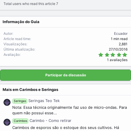
Total users who read this article 7
Informação do Guia
Autor
Ecuador
Article read time
1 min read
Visualizações
2,881
Última atualização
27/10/2016
5
Avaliação
.
1 avaliações
0
0
s
t
Participar da discussão
r
e
l
Mais em Carimbos e Seringas
a
(
s
Seringas Teo Tek
Seringas
)
Nota: Essa técnica originalmente faz uso de micro-ondas. Para
quem não possui esse...
Carimbo - Como retirar
Carimbos
Carimbos de esporos são o estoque dos seus cultivos. Há