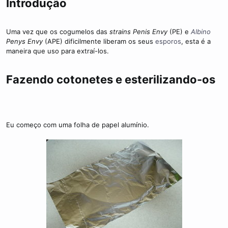
Introdução
e
d
t
i
m
Uma vez que os cogumelos das
strains Penis Envy
(PE) e
Albino
e
Penys Envy
(APE) dificilmente liberam os seus
esporos
, esta é a
maneira que uso para extraí-los.
Fazendo cotonetes e esterilizando-os
Eu começo com uma folha de papel alumínio.