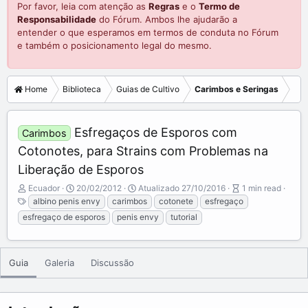
Por favor, leia com atenção as
Regras
e o
Termo de
Responsabilidade
do Fórum. Ambos lhe ajudarão a
entender o que esperamos em termos de conduta no Fórum
e também o posicionamento legal do mesmo.
Home
Biblioteca
Guias de Cultivo
Carimbos e Seringas
Esfregaços de Esporos com
Carimbos
Cotonotes, para Strains com Problemas na
Liberação de Esporos
A
P
A
Ecuador
20/02/2012
Atualizado
27/10/2016
1 min read
u
T
u
r
albino penis envy
carimbos
cotonete
esfregaço
t
a
b
t
esfregaço de esporos
penis envy
tutorial
o
g
l
i
r
s
i
c
s
l
h
e
Guia
Galeria
Discussão
d
r
a
e
t
a