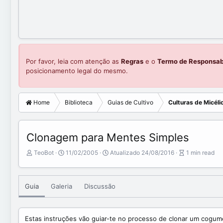
Por favor, leia com atenção as
Regras
e o
Termo de Responsab
posicionamento legal do mesmo.
Home
Biblioteca
Guias de Cultivo
Culturas de Micéli
Clonagem para Mentes Simples
A
P
A
TeoBot
11/02/2005
Atualizado
24/08/2016
1 min read
u
u
r
t
b
t
o
l
i
Guia
Galeria
Discussão
r
i
c
s
l
h
e
d
r
Estas instruções vão guiar-te no processo de clonar um cogu