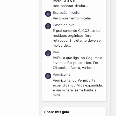
Parte I & II & III
:teo_apontar_direita...
Excreção micelial
Ver Excremento micelial.
Casca de ovo
É praticamente CaCO3, se os
resíduos orgânicos forem
retirados. Entretanto deve ser
moído de...
Véu
Película que liga, no Cogumelo
jovem, a Estipe ao píleo. Foto:
@Lupelius Acima, vários...
Vermiculita
Vermiculita, ou Vermiculita
expandida, ou Mica expandida,
é um mineral semelhante à
mica...
Share this guia