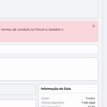
m termos de conduta no Fórum e também o
Informação do Guia
Autor
TeoBot
Article read time
1 min read
Visualizações
2,140