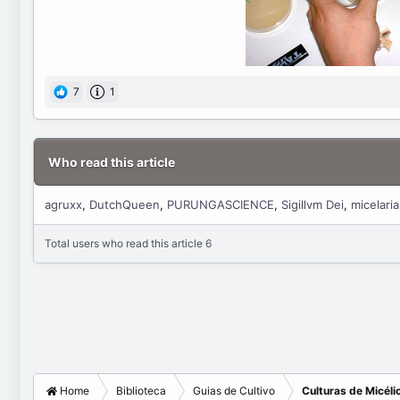
7
1
Who read this article
agruxx
DutchQueen
PURUNGASCIENCE
Sigillvm Dei
micelaria
Total users who read this article 6
Home
Biblioteca
Guias de Cultivo
Culturas de Micéli