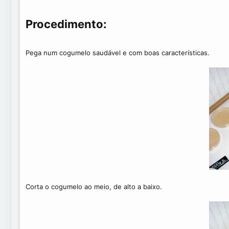
a
e
t
a
e
d
Procedimento:
t
i
m
Pega num cogumelo saudável e com boas características.
e
Corta o cogumelo ao meio, de alto a baixo.