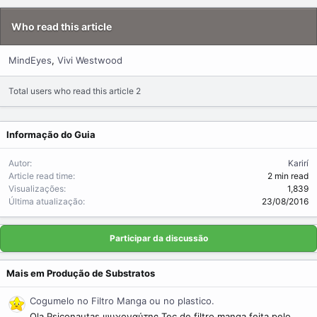
Who read this article
MindEyes
Vivi Westwood
Total users who read this article 2
Informação do Guia
Autor
Karirí
Article read time
2 min read
Visualizações
1,839
Última atualização
23/08/2016
Participar da discussão
Mais em Produção de Substratos
Cogumelo no Filtro Manga ou no plastico.
Ola Psiconautas ψυχοναύτης Tec de filtro manga feita pelo