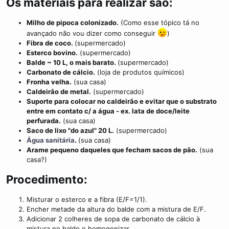
Os materiais para realizar são:
i
m
Milho de pipoca colonizado.
(Como esse tópico tá no
e
avançado não vou dizer como conseguir
)
Fibra de coco.
(supermercado)
Esterco bovino.
(supermercado)
Balde ~ 10 L, o mais barato.
(supermercado)
Carbonato de cálcio.
(loja de produtos químicos)
Fronha velha.
(sua casa)
Caldeirão de metal.
(supermercado)
Suporte para colocar no caldeirão e evitar que o substrato
entre em contato c/ a água - ex. lata de doce/leite
perfurada.
(sua casa)
Saco de lixo "do azul" 20 L.
(supermercado)
Água sanitária
.
(sua casa)
Arame pequeno daqueles que fecham sacos de pão.
(sua
casa?)
Procedimento:
Misturar o esterco e a fibra (E/F=1/1).
Encher metade da altura do balde com a mistura de E/F.
Adicionar 2 colheres de sopa de carbonato de cálcio à
mistura no balde e homogenizar.