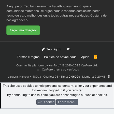
A equipe do Teo faz um enorme trabalho para garantir que a
comunidade mantenha-se organizada e rodando com as melhores
tecnologias, o melhor design, e todas outras necessidades. Gostaria de
nos agradecer?
Faça uma doação!
Teo (light)
Termos e regras
Política de privacidade
Ajuda
R
S
S
®
Community platform by XenForo
© 2010-2025 XenForo Ltd.
XenForo theme
by xenfocus
Largura
Queries
26
Time
0.0609s
Memory
9.20MB
This site uses cookies to help personalise content, tailor your experience and
to keep you logged in if you register.
By continuing to use this site, you are consenting to our use of cookies.
Aceitar
Learn more...