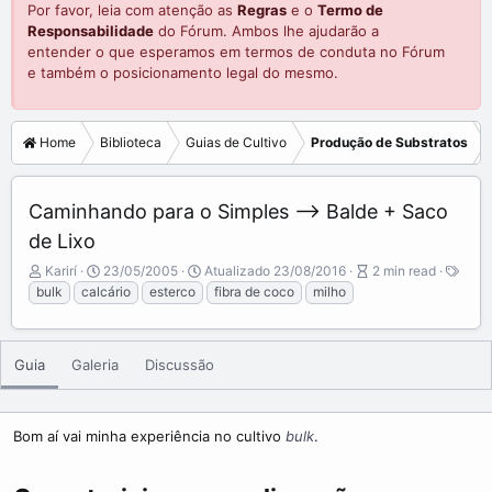
Por favor, leia com atenção as
Regras
e o
Termo de
Responsabilidade
do Fórum. Ambos lhe ajudarão a
entender o que esperamos em termos de conduta no Fórum
e também o posicionamento legal do mesmo.
Home
Biblioteca
Guias de Cultivo
Produção de Substratos
Caminhando para o Simples --> Balde + Saco
de Lixo
A
P
A
T
Karirí
23/05/2005
Atualizado
23/08/2016
2 min read
u
u
r
a
bulk
calcário
esterco
fibra de coco
milho
t
b
t
g
o
l
i
s
r
i
c
Guia
Galeria
Discussão
s
l
h
e
d
r
a
e
Bom aí vai minha experiência no cultivo
bulk
.
t
a
e
d
t