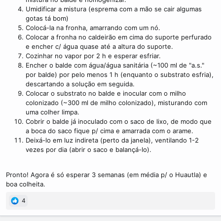
Umidificar a mistura (esprema com a mão se cair algumas
gotas tá bom)
Colocá-la na fronha, amarrando com um nó.
Colocar a fronha no caldeirão em cima do suporte perfurado
e encher c/ água quase até a altura do suporte.
Cozinhar no vapor por 2 h e esperar esfriar.
Encher o balde com água/água sanitária (~100 ml de "a.s."
por balde) por pelo menos 1 h (enquanto o substrato esfria),
descartando a solução em seguida.
Colocar o substrato no balde e inocular com o milho
colonizado (~300 ml de milho colonizado), misturando com
uma colher limpa.
Cobrir o balde já inoculado com o saco de lixo, de modo que
a boca do saco fique p/ cima e amarrada com o arame.
Deixá-lo em luz indireta (perto da janela), ventilando 1-2
vezes por dia (abrir o saco e balançá-lo).
Pronto! Agora é só esperar 3 semanas (em média p/ o Huautla) e
boa colheita.
4