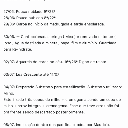
c
o
27/06: Pouco nublado 9º/23º.
28/06: Pouco nublado 8º/22º.
29/06: Garoa no início da madrugada e tarde ensolarada.
30/06: -- Confeccionada seringa ( Mex ) e renovado estoque (
Lysol, Água destilada e mineral, papel film e alumínio. Guardada
para Re-hidrate.
02/07: Aquarela de cores no céu. 16º/26º Digno de relato
03/07: Lua Crescente até 11/07
04/07: Preparado Substrato para esterilização. Substrato utilizado:
Milho.
Esterilizado três copos de milho + cremogema sendo um copo de
milho + arroz integral + cremogema. Esse que teve arroz não foi
pra frente sendo descartado posteriormente.
05/07: Inoculação dentro dos padrões citados por Mauricio.