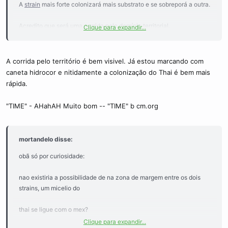
A
strain
mais forte colonizará mais substrato e se sobreporá a outra.
Acredito que será uma corrida pelo domínio territorial.
Clique para expandir...
Vale acompanhar, diariamente, o avanço de cada strain.
A corrida pelo território é bem visivel. Já estou marcando com
Marcar, com pincel hidrocor no pote, a fronteira de cada uma.
caneta hidrocor e nitidamente a colonização do Thai é bem mais
rápida.
Monitorar é preciso, porque quando frutificar o cogumelo será
nomeado, THAI ou MEX considerendo o seu território.
"TIME" - AHahAH Muito bom -- "TIME" b cm.org
Vai ai uma brincadeira:
mortandelo disse:
Imagine que um cogumelo nasça exatamente sobre a linha
fronteira.
obã só por curiosidade:
Que nome terá ? TIME !!!
nao existiria a possibilidade de na zona de margem entre os dois
strains, um micelio do
thai se ligue com o mex?
Clique para expandir...