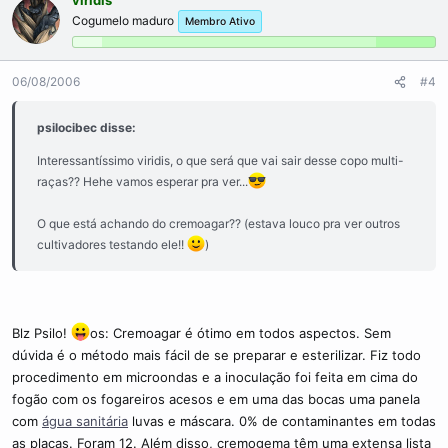
viridis
Cogumelo maduro
Membro Ativo
06/08/2006
#4
psilocibec disse:
Interessantíssimo viridis, o que será que vai sair desse copo multi-
raças?? Hehe vamos esperar pra ver...
O que está achando do cremoagar?? (estava louco pra ver outros
cultivadores testando ele!!
)
Blz Psilo!
os: Cremoagar é ótimo em todos aspectos. Sem
dúvida é o método mais fácil de se preparar e esterilizar. Fiz todo
procedimento em microondas e a inoculação foi feita em cima do
fogão com os fogareiros acesos e em uma das bocas uma panela
com
água sanitária
luvas e máscara. 0% de contaminantes em todas
as placas. Foram 12. Além disso, cremogema têm uma extensa lista