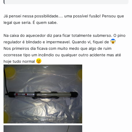
formando uma sub specie sou sub-strain?
só por curiosidade, nao me apedrejem por favor.
Já pensei nessa possibilidade.... uma possível fusão! Pensou que
legal que seria. É quem sabe.
Na caixa do aquecedor diz para ficar totalmente submerso. O pino
regulador é blindado e impermeavel. Quando vi, fiquei de
Nos primeiros dia ficava com muito medo que algo de ruim
ocorresse tipo um incêndio ou qualquer outro acidente mas até
hoje tudo normal