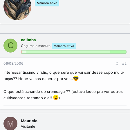
Membro Ativo
i
t
t
e
n
b
y
calimba
C
Cogumelo maduro
Membro Ativo
06/08/2006
#2
Interessantíssimo viridis, o que será que vai sair desse copo multi-
raças?? Hehe vamos esperar pra ver...
O que está achando do cremoagar?? (estava louco pra ver outros
cultivadores testando ele!!
)
Mauricio
M
Visitante