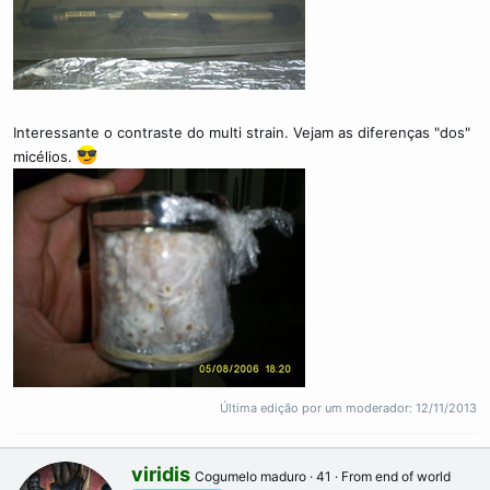
Interessante o contraste do multi strain. Vejam as diferenças "dos"
micélios.
Última edição por um moderador:
12/11/2013
W
viridis
Cogumelo maduro
·
41
·
From
end of world
r