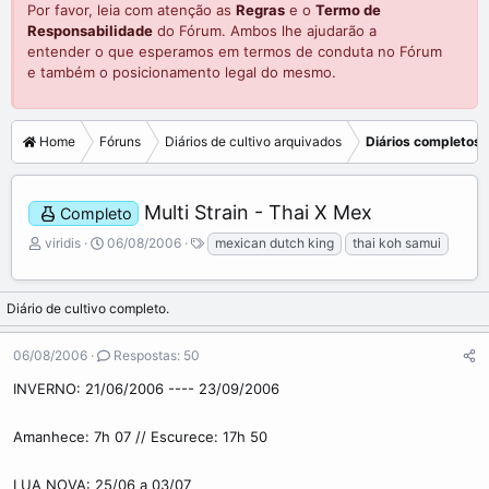
Por favor, leia com atenção as
Regras
e o
Termo de
Responsabilidade
do Fórum. Ambos lhe ajudarão a
entender o que esperamos em termos de conduta no Fórum
e também o posicionamento legal do mesmo.
Home
Fóruns
Diários de cultivo arquivados
Diários completos
Multi Strain - Thai X Mex
Completo
C
D
viridis
06/08/2006
mexican dutch king
thai koh samui
r
a
i
t
a
a
Diário de cultivo completo.
d
d
o
e
06/08/2006
Respostas: 50
r
i
d
n
INVERNO: 21/06/2006 ---- 23/09/2006
o
í
t
c
Amanhece: 7h 07 // Escurece: 17h 50
ó
i
p
o
i
LUA NOVA: 25/06 a 03/07