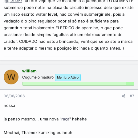
jpg.3035/
na foto vejo que vc mantém o aqueceddor TOTALMENTE
submerso pode notar na placa do circuito impresso dele que existe
um risco escrito water level, nao convém submergir ele, pois a
vedação d o pino regulador poor si só nao é suficiente para
garantir o total isolamento ELETRICO do aparelho, o que pode
ocasionar desde simples fagulhas até um eletrocutamento do
criador. CUIDADO nao estou brincando, verifique se existe a marca
e tente adaptar o mesmo a posiçao inclinada o quanto antes. )
william
W
Cogumelo maduro
Membro Ativo
06/08/2006
#7
nossa
ja penso mesmo... uma nova "
raça
" hehehe
Mexthai, Thaimexikumiking euiheuh