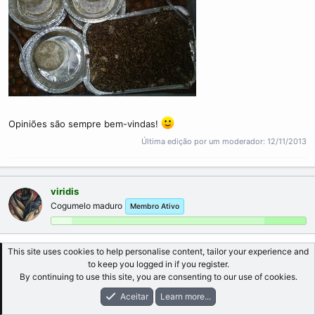
Opiniões são sempre bem-vindas!
Última edição por um moderador:
12/11/2013
viridis
Cogumelo maduro
Membro Ativo
13/08/2006
#10
This site uses cookies to help personalise content, tailor your experience and
to keep you logged in if you register.
Os
bolos
continuam otimamente bem dentro do
terrário
. Ainda
By continuing to use this site, you are consenting to our use of cookies.
continuam desenvolvendo-se criando umas espécie de "MÃO",
Aceitar
Learn more...
váaarias mãos. Só aguardar a
frutificação
.
os: