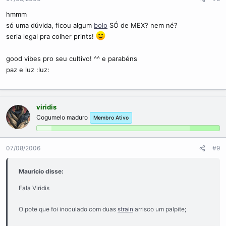
hmmm
só uma dúvida, ficou algum
bolo
SÓ de MEX? nem né?
seria legal pra colher prints!
good vibes pro seu cultivo! ^^ e parabéns
paz e luz :luz:
viridis
Cogumelo maduro
Membro Ativo
07/08/2006
#9
Mauricio disse:
Fala Viridis
O pote que foi inoculado com duas
strain
arrisco um palpite;