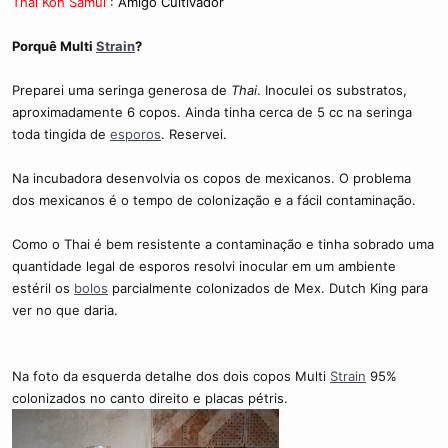
Thai Koh Samui
:
Amigo Cultivador
Porquê Multi
Strain
?
Preparei uma seringa generosa de
Thai
. Inoculei os substratos,
aproximadamente 6 copos. Ainda tinha cerca de 5 cc na seringa
toda tingida de
esporos
. Reservei.
Na incubadora desenvolvia os copos de mexicanos. O problema
dos mexicanos é o tempo de colonização e a fácil contaminação.
Como o Thai é bem resistente a contaminação e tinha sobrado uma
quantidade legal de esporos resolvi inocular em um ambiente
estéril os
bolos
parcialmente colonizados de Mex. Dutch King para
ver no que daria.
Na foto da esquerda detalhe dos dois copos Multi
Strain
95%
colonizados no canto direito e placas pétris.