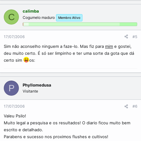
calimba
C
Cogumelo maduro
Membro Ativo
17/07/2006
#5
Sim não aconselho ninguem a faze-lo. Mas fiz para
mim
e gostei,
deu muito certo. É só ser limpinho e ter uma sorte da gota que dá
certo sim
os:
Phyllomedusa
P
Visitante
17/07/2006
#6
Valeu Psilo!
Muito legal a pesquisa e os resultados! O diario ficou muito bem
escrito e detalhado.
Parabens e sucesso nos proximos flushes e cultivos!