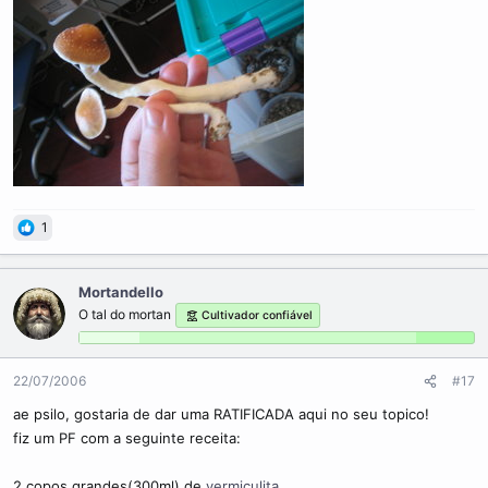
1
Mortandello
O tal do mortan
Cultivador confiável
22/07/2006
#17
ae psilo, gostaria de dar uma RATIFICADA aqui no seu topico!
fiz um PF com a seguinte receita:
2 copos grandes(300ml) de
vermiculita