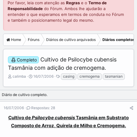
Por favor, leia com atenção as
Regras
e o
Termo de
Responsabilidade
do Fórum. Ambos lhe ajudarão a
entender o que esperamos em termos de conduta no Fórum
e também o posicionamento legal do mesmo.
Home
Fóruns
Diários de cultivo arquivados
Diários completos
Cultivo de Psilocybe cubensis
Completo
Tasmânia com adição de cremogema.
C
D
calimba
16/07/2006
casing
cremogema
tasmanian
r
a
i
t
a
a
Diário de cultivo completo.
d
d
o
e
16/07/2006
Respostas: 28
r
i
d
n
Cultivo de
Psilocybe cubensis
Tasmânia em Substrato
o
í
Composto de Arroz, Quirela de Milho e Cremogema.
t
c
ó
i
p
o