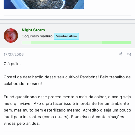
Night Storm
Cogumelo maduro
Membro Ativo
17/07/2006
#4
Olá psilo.
Gostei da detalhação desse seu cultivo! Parabéns! Belo trabalho de
colaborador mesmo!
Eu só questinono esse procedimento a mais da colher, q axo q seja
meio q inviável. Axo q pra fazer isso é improtante ter um ambiente
bem, mas muito bem esterilizado mesmo. Acredito q seja um pouco
inutil para iniciantes (como eu...rs). È um risco À contaminações
vindas pelo ar. :luz: