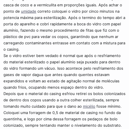
casca de coco e a vermiculita em proporções iguais. Após achar o
ponto de
umidade
correto coloquei o vidro por cinco minutos na
potencia máxima para esterilização. Após o termino do tempo abri a
porta do aparelho e cobri rapidamente a boca do vidro com papel
alumínio, fazendo o mesmo procedimento de fitas que fiz com o
plástico de pvc para vedar os copos, garantindo que nenhum ar
carregando contaminantes entrasse em contato com a mistura para
o casing.
Se o vidro estiver bem vedado é normal que após o resfriamento
do material esterilizado o papel alumínio seja puxado para dentro
do vidro formando um vácuo. Isso acontece pelo resfriamento dos
gases de vapor dagua que antes quando quentes estavam
expandidos e voltam ao estado de agitação normal de moléculas
quando frios, ocupando menos espaço dentro do vidro.
Depois que o material do casing esfriou retirei os bolos colonizados
de dentro dos copos usando a outra colher esterilizada, sempre
tomando muito cuidado para que o dano ao
micélio
fosse mínimo.
Coloquei uma forragem de 0,5 de material de casing no fundo da
quentinha, e logo por cima dessa forragem os pedaços de bolo
colonizado, sempre tentando manter o nivelamento do substrato.