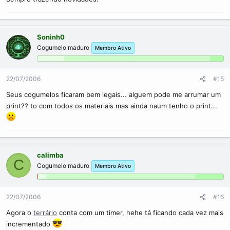
Soninh0
Cogumelo maduro
Membro Ativo
22/07/2006
#15
Seus cogumelos ficaram bem legais... alguem pode me arrumar um
print?? to com todos os materiais mas ainda naum tenho o print...
calimba
C
Cogumelo maduro
Membro Ativo
22/07/2006
#16
Agora o
terrário
conta com um timer, hehe tá ficando cada vez mais
incrementado