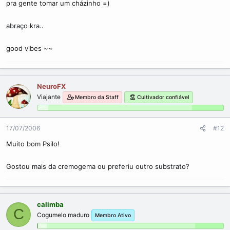
pra gente tomar um cházinho =)
abraço kra..
good vibes ~~
NeuroFX
Viajante
Membro da Staff
Cultivador confiável
17/07/2006
#12
Muito bom Psilo!
Gostou mais da cremogema ou preferiu outro substrato?
calimba
C
Cogumelo maduro
Membro Ativo