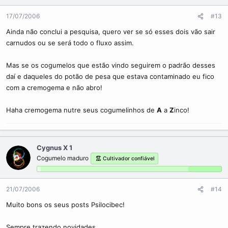
17/07/2006
#13
Ainda não conclui a pesquisa, quero ver se só esses dois vão sair
carnudos ou se será todo o fluxo assim.
Mas se os cogumelos que estão vindo seguirem o padrão desses
daí e daqueles do potão de pesa que estava contaminado eu fico
com a cremogema e não abro!
Haha cremogema nutre seus cogumelinhos de
A
a
Z
inco!
Cygnus X 1
Cogumelo maduro
Cultivador confiável
21/07/2006
#14
Muito bons os seus posts Psilocibec!
Sempre trazendo novidades.