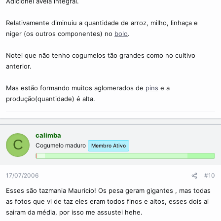
Adicionei aveia integral.
Relativamente diminuiu a quantidade de arroz, milho, linhaça e
niger (os outros componentes) no
bolo
.
Notei que não tenho cogumelos tão grandes como no cultivo
anterior.
Mas estão formando muitos aglomerados de
pins
e a
produção(quantidade) é alta.
calimba
C
Cogumelo maduro
Membro Ativo
17/07/2006
#10
Esses são tazmania Mauricio! Os pesa geram gigantes , mas todas
as fotos que vi de taz eles eram todos finos e altos, esses dois ai
sairam da média, por isso me assustei hehe.