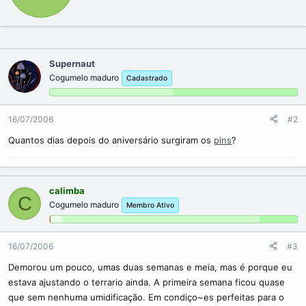
t
e
n
b
y
Supernaut
Cogumelo maduro
Cadastrado
16/07/2006
#2
Quantos dias depois do aniversário surgiram os
pins
?
calimba
C
Cogumelo maduro
Membro Ativo
16/07/2006
#3
Demorou um pouco, umas duas semanas e meia, mas é porque eu
estava ajustando o terrario ainda. A primeira semana ficou quase
que sem nenhuma umidificação. Em condiço~es perfeitas para o