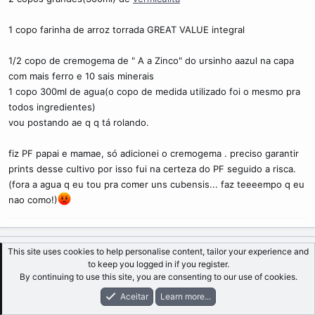
1 copo farinha de arroz torrada GREAT VALUE integral
1/2 copo de cremogema de " A a Zinco" do ursinho aazul na capa
com mais ferro e 10 sais minerais
1 copo 300ml de agua(o copo de medida utilizado foi o mesmo pra
todos ingredientes)
vou postando ae q q tá rolando.
fiz PF papai e mamae, só adicionei o cremogema . preciso garantir
prints desse cultivo por isso fui na certeza do PF seguido a risca.
(fora a agua q eu tou pra comer uns cubensis... faz teeeempo q eu
nao como!)
This site uses cookies to help personalise content, tailor your experience and
Night Storm
to keep you logged in if you register.
Cogumelo maduro
Membro Ativo
By continuing to use this site, you are consenting to our use of cookies.
Aceitar
Learn more...
22/07/2006
#18