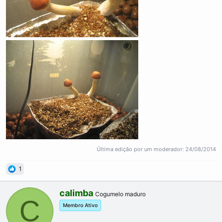
Última edição por um moderador:
24/08/2014
1
W
calimba
Cogumelo maduro
C
r
Membro Ativo
i
t