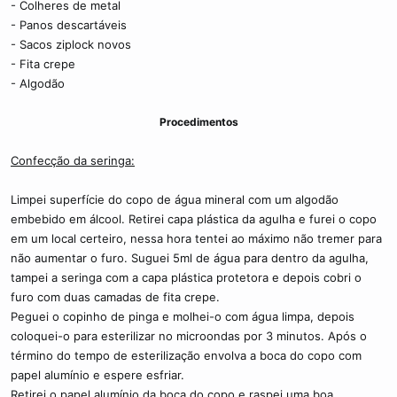
- Colheres de metal
- Panos descartáveis
- Sacos ziplock novos
- Fita crepe
- Algodão
Procedimentos
Confecção da seringa:
Limpei superfície do copo de água mineral com um algodão
embebido em álcool. Retirei capa plástica da agulha e furei o copo
em um local certeiro, nessa hora tentei ao máximo não tremer para
não aumentar o furo. Suguei 5ml de água para dentro da agulha,
tampei a seringa com a capa plástica protetora e depois cobri o
furo com duas camadas de fita crepe.
Peguei o copinho de pinga e molhei-o com água limpa, depois
coloquei-o para esterilizar no microondas por 3 minutos. Após o
término do tempo de esterilização envolva a boca do copo com
papel alumínio e espere esfriar.
Retirei o papel alumínio da boca do copo e raspei uma boa