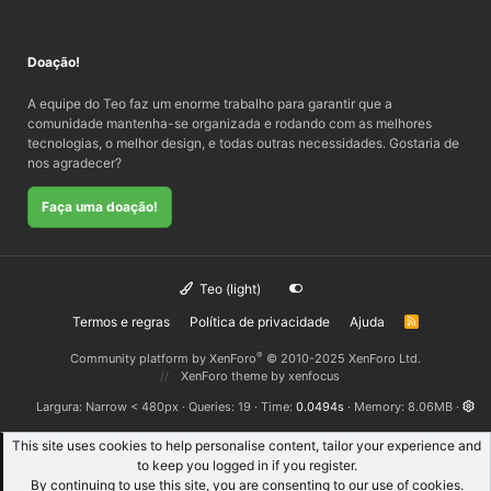
Doação!
A equipe do Teo faz um enorme trabalho para garantir que a
comunidade mantenha-se organizada e rodando com as melhores
tecnologias, o melhor design, e todas outras necessidades. Gostaria de
nos agradecer?
Faça uma doação!
Teo (light)
Termos e regras
Política de privacidade
Ajuda
R
S
S
®
Community platform by XenForo
© 2010-2025 XenForo Ltd.
XenForo theme
by xenfocus
Largura
Queries
19
Time
0.0494s
Memory
8.06MB
This site uses cookies to help personalise content, tailor your experience and
to keep you logged in if you register.
By continuing to use this site, you are consenting to our use of cookies.