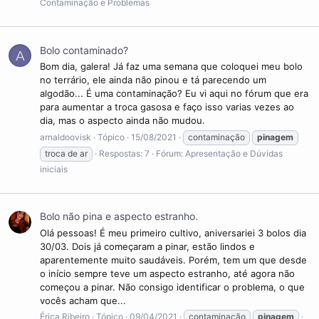
Contaminação e Problemas
Bolo contaminado?
A
Bom dia, galera! Já faz uma semana que coloquei meu bolo
no terrário, ele ainda não pinou e tá parecendo um
algodão... É uma contaminação? Eu vi aqui no fórum que era
para aumentar a troca gasosa e faço isso varias vezes ao
dia, mas o aspecto ainda não mudou.
arnaldoovisk
Tópico
15/08/2021
contaminação
pinagem
troca de ar
Respostas: 7
Fórum:
Apresentação e Dúvidas
iniciais
Bolo não pina e aspecto estranho.
Olá pessoas! É meu primeiro cultivo, aniversariei 3 bolos dia
30/03. Dois já começaram a pinar, estão lindos e
aparentemente muito saudáveis. Porém, tem um que desde
o início sempre teve um aspecto estranho, até agora não
começou a pinar. Não consigo identificar o problema, o que
vocês acham que...
Érica Ribeiro
Tópico
09/04/2021
contaminação
pinagem