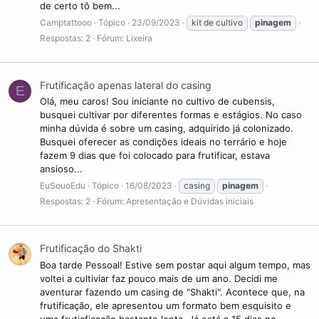
de certo tô bem...
Camptattooo
Tópico
23/09/2023
kit de cultivo
pinagem
Respostas: 2
Fórum:
Lixeira
Frutificação apenas lateral do casing
E
Olá, meu caros! Sou iniciante no cultivo de cubensis,
busquei cultivar por diferentes formas e estágios. No caso
minha dúvida é sobre um casing, adquirido já colonizado.
Busquei oferecer as condições ideais no terrário e hoje
fazem 9 dias que foi colocado para frutificar, estava
ansioso...
EuSouoEdu
Tópico
16/08/2023
casing
pinagem
Respostas: 2
Fórum:
Apresentação e Dúvidas iniciais
Frutificação do Shakti
Boa tarde Pessoal! Estive sem postar aqui algum tempo, mas
voltei a cultiviar faz pouco mais de um ano. Decidi me
aventurar fazendo um casing de "Shakti". Acontece que, na
frutificação, ele apresentou um formato bem esquisito e
uma fruticficação bastante lenta. Já está a 15 dias no