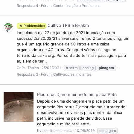
Respostas: 4
Fórum:
Contaminação e Problemas
Cultivo TPB e B+akm
Problemático
Inoculados dia 27 de janeiro de 2021 Inoculação com
sucesso Dia 20/02/21 aniversário Tenho 2 terrarios cmg, um
que é um aquário grande de 90 litros e uma caixa
organizadora de 4O litros. Coloquei vários casings no
terrario da caixa org. Por conta de ter mais passagem para
ar, além de ter...
Cafe
Tópico
25/02/2021
b+akm
casing
pinagem
Respostas: 3
Fórum:
Cultivadores iniciantes
Pleurotus Djamor pinando em placa Petri
Depois de uma clonagem em placa petri de um
cogumelo Pleurotus Djamor ele me surpreende
desenvolvendo diversos pins dentro da placa
petri, inclusive na parede de vidro. Esse
cogumelo é muito resiliente.
Kvasir
Item de mídia
10/09/2019
clonagem