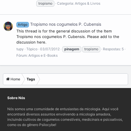
tropismo
Categoria:
Artigos & Livros
Tropismo nos cogumelos P. Cubensis
Artigo
This thread is for the general discussion of the Item
Tropismo nos cogumelos P. Cubensis. Please add to the
discussion here.
tupy
Tópico
03/07/2012
pinagem
tropismo
Respostas: 5
Fórum:
Artigos e E-Books
Home
Tags
Sobre Nós
Nós somos uma comunidade de entusiastas da micologia. Aqui você
encontrará diversos assuntos envolvendo a micologia amadora,
incluindo cultivos de cogumelos comestíveis, medicinais e psicoativos,
como os do gênero Psilocybe!