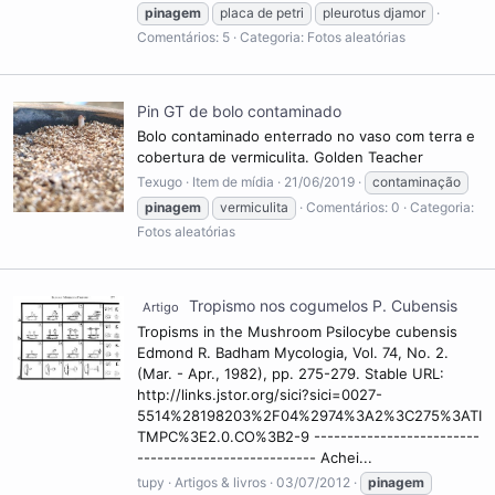
pinagem
placa de petri
pleurotus djamor
Comentários: 5
Categoria: Fotos aleatórias
Pin GT de bolo contaminado
Bolo contaminado enterrado no vaso com terra e
cobertura de vermiculita. Golden Teacher
Texugo
Item de mídia
21/06/2019
contaminação
pinagem
vermiculita
Comentários: 0
Categoria:
Fotos aleatórias
Tropismo nos cogumelos P. Cubensis
Artigo
Tropisms in the Mushroom Psilocybe cubensis
Edmond R. Badham Mycologia, Vol. 74, No. 2.
(Mar. - Apr., 1982), pp. 275-279. Stable URL:
http://links.jstor.org/sici?sici=0027-
5514%28198203%2F04%2974%3A2%3C275%3ATI
TMPC%3E2.0.CO%3B2-9 -------------------------
--------------------------- Achei...
tupy
Artigos & livros
03/07/2012
pinagem