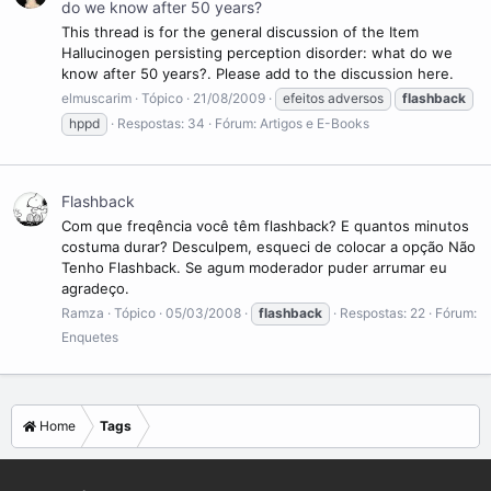
do we know after 50 years?
This thread is for the general discussion of the Item
Hallucinogen persisting perception disorder: what do we
know after 50 years?. Please add to the discussion here.
elmuscarim
Tópico
21/08/2009
efeitos adversos
flashback
hppd
Respostas: 34
Fórum:
Artigos e E-Books
Flashback
Com que freqência você têm flashback? E quantos minutos
costuma durar? Desculpem, esqueci de colocar a opção Não
Tenho Flashback. Se agum moderador puder arrumar eu
agradeço.
Ramza
Tópico
05/03/2008
flashback
Respostas: 22
Fórum:
Enquetes
Home
Tags