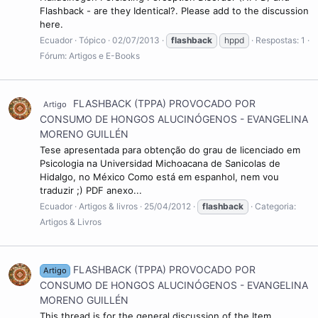
Flashback - are they Identical?. Please add to the discussion
here.
Ecuador
Tópico
02/07/2013
flashback
hppd
Respostas: 1
Fórum:
Artigos e E-Books
FLASHBACK (TPPA) PROVOCADO POR
Artigo
CONSUMO DE HONGOS ALUCINÓGENOS - EVANGELINA
MORENO GUILLÉN
Tese apresentada para obtenção do grau de licenciado em
Psicologia na Universidad Michoacana de Sanicolas de
Hidalgo, no México Como está em espanhol, nem vou
traduzir ;) PDF anexo...
Ecuador
Artigos & livros
25/04/2012
flashback
Categoria:
Artigos & Livros
FLASHBACK (TPPA) PROVOCADO POR
Artigo
CONSUMO DE HONGOS ALUCINÓGENOS - EVANGELINA
MORENO GUILLÉN
This thread is for the general discussion of the Item