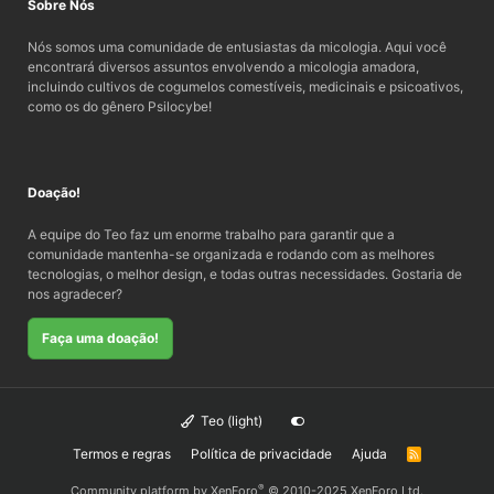
Sobre Nós
Nós somos uma comunidade de entusiastas da micologia. Aqui você
encontrará diversos assuntos envolvendo a micologia amadora,
incluindo cultivos de cogumelos comestíveis, medicinais e psicoativos,
como os do gênero Psilocybe!
Doação!
A equipe do Teo faz um enorme trabalho para garantir que a
comunidade mantenha-se organizada e rodando com as melhores
tecnologias, o melhor design, e todas outras necessidades. Gostaria de
nos agradecer?
Faça uma doação!
Teo (light)
Termos e regras
Política de privacidade
Ajuda
R
S
S
®
Community platform by XenForo
© 2010-2025 XenForo Ltd.