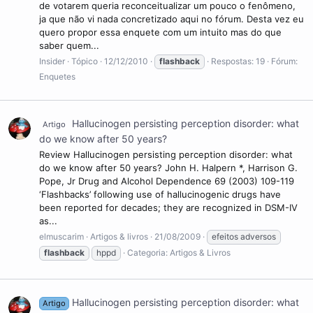
de votarem queria reconceitualizar um pouco o fenômeno,
ja que não vi nada concretizado aqui no fórum. Desta vez eu
quero propor essa enquete com um intuito mas do que
saber quem...
Insider
Tópico
12/12/2010
flashback
Respostas: 19
Fórum:
Enquetes
Hallucinogen persisting perception disorder: what
Artigo
do we know after 50 years?
Review Hallucinogen persisting perception disorder: what
do we know after 50 years? John H. Halpern *, Harrison G.
Pope, Jr Drug and Alcohol Dependence 69 (2003) 109-119
‘Flashbacks’ following use of hallucinogenic drugs have
been reported for decades; they are recognized in DSM-IV
as...
elmuscarim
Artigos & livros
21/08/2009
efeitos adversos
flashback
hppd
Categoria:
Artigos & Livros
Hallucinogen persisting perception disorder: what
Artigo