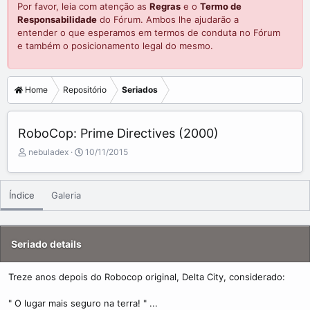
Por favor, leia com atenção as
Regras
e o
Termo de
Responsabilidade
do Fórum. Ambos lhe ajudarão a
entender o que esperamos em termos de conduta no Fórum
e também o posicionamento legal do mesmo.
Home
Repositório
Seriados
RoboCop: Prime Directives (2000)
A
C
nebuladex
10/11/2015
d
r
d
e
e
a
Índice
Galeria
d
t
b
e
y
d
a
Seriado details
t
e
Treze anos depois do Robocop original, Delta City, considerado:
" O lugar mais seguro na terra! " ...