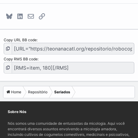
Bluesky
LinkedIn
E-mail
Link
Copy URL BB code
Copy RMS BB code
Home
Repositório
Seriados
Sobre Nós
Nós somos uma comunidade de entusiastas da micologia. Aqui você
encontrará diversos assuntos envolvendo a micologia amadora,
incluindo cultivos de cogumelos comestíveis, medicinais e psicoativos,