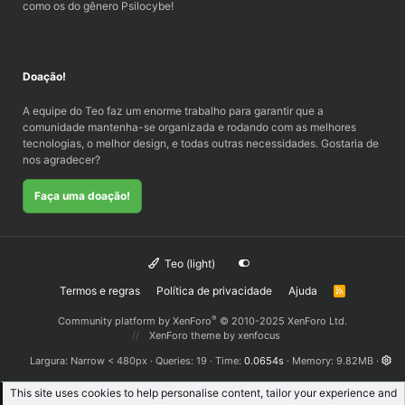
como os do gênero Psilocybe!
Doação!
A equipe do Teo faz um enorme trabalho para garantir que a
comunidade mantenha-se organizada e rodando com as melhores
tecnologias, o melhor design, e todas outras necessidades. Gostaria de
nos agradecer?
Faça uma doação!
Teo (light)
Termos e regras
Política de privacidade
Ajuda
R
S
S
®
Community platform by XenForo
© 2010-2025 XenForo Ltd.
XenForo theme
by xenfocus
Largura
Queries
19
Time
0.0654s
Memory
9.82MB
This site uses cookies to help personalise content, tailor your experience and