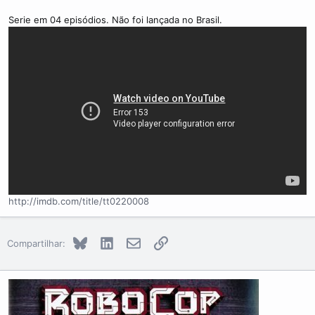
Serie em 04 episódios. Não foi lançada no Brasil.​
http://imdb.com/title/tt0220008
Bluesky
LinkedIn
E-mail
Link
Compartilhar: