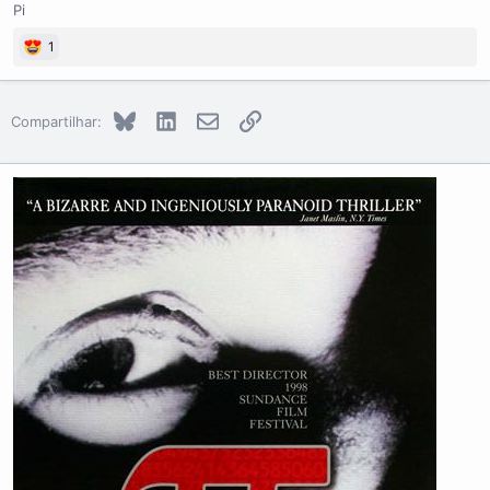
Pi
1
Bluesky
LinkedIn
E-mail
Link
Compartilhar: