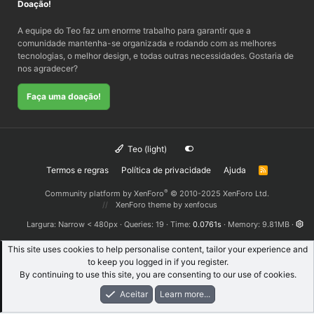
Doação!
A equipe do Teo faz um enorme trabalho para garantir que a
comunidade mantenha-se organizada e rodando com as melhores
tecnologias, o melhor design, e todas outras necessidades. Gostaria de
nos agradecer?
Faça uma doação!
Teo (light)
Termos e regras
Política de privacidade
Ajuda
R
S
S
®
Community platform by XenForo
© 2010-2025 XenForo Ltd.
XenForo theme
by xenfocus
Largura
Queries
19
Time
0.0761s
Memory
9.81MB
This site uses cookies to help personalise content, tailor your experience and
to keep you logged in if you register.
By continuing to use this site, you are consenting to our use of cookies.
Aceitar
Learn more...