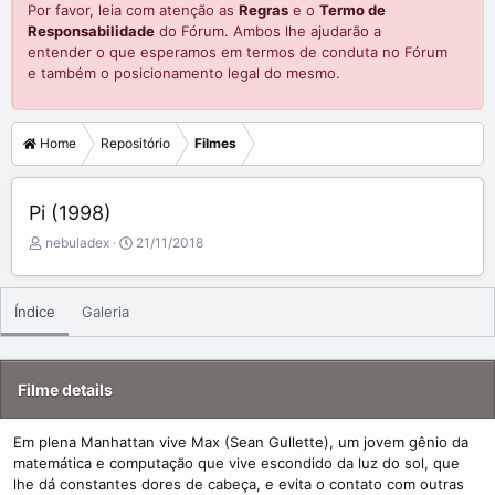
Por favor, leia com atenção as
Regras
e o
Termo de
Responsabilidade
do Fórum. Ambos lhe ajudarão a
entender o que esperamos em termos de conduta no Fórum
e também o posicionamento legal do mesmo.
Home
Repositório
Filmes
Pi (1998)
A
C
nebuladex
21/11/2018
d
r
d
e
e
a
Índice
Galeria
d
t
b
e
y
d
a
Filme details
t
e
Em plena Manhattan vive Max (Sean Gullette), um jovem gênio da
matemática e computação que vive escondido da luz do sol, que
lhe dá constantes dores de cabeça, e evita o contato com outras