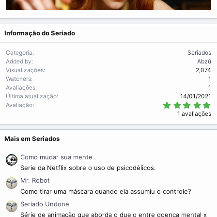
Informação do Seriado
Categoria
Seriados
Added by
Abzû
Visualizações
2,074
Watchers
1
Avaliações
1
Última atualização
14/01/2021
5
Avaliação
.
1 avaliações
0
0
s
t
Mais em Seriados
r
e
Como mudar sua mente
l
a
Serie da Netflix sobre o uso de psicodélicos.
(
s
Mr. Robot
)
Como tirar uma máscara quando ela assumiu o controle?
Seriado Undone
Série de animação que aborda o duelo entre doença mental x