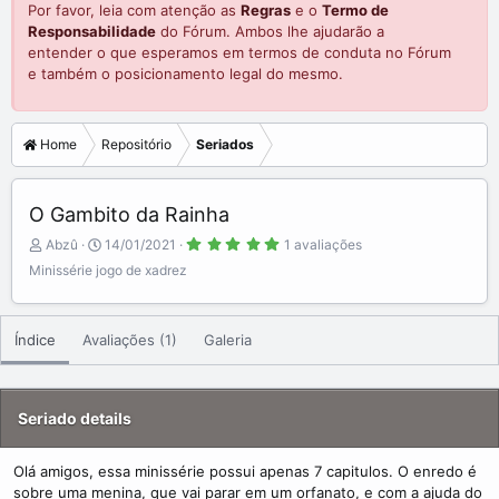
Por favor, leia com atenção as
Regras
e o
Termo de
Responsabilidade
do Fórum. Ambos lhe ajudarão a
entender o que esperamos em termos de conduta no Fórum
e também o posicionamento legal do mesmo.
Home
Repositório
Seriados
O Gambito da Rainha
5
A
C
Abzû
14/01/2021
1 avaliações
.
d
r
0
Minissérie jogo de xadrez
0
d
e
s
e
a
t
r
d
t
e
Índice
Avaliações (1)
Galeria
b
e
l
a
y
d
(
a
s
)
t
Seriado details
e
Olá amigos, essa minissérie possui apenas 7 capitulos. O enredo é
sobre uma menina, que vai parar em um orfanato, e com a ajuda do