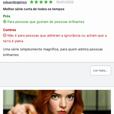
5
eduardogpires
15/01/2022
.
0
Melhor série curta de todos os tempos
0
s
Prós
t
r
Para pessoas que gostam de pessoas brilhantes
e
l
Contras
a
(
Não é para pessoas que admiram a ignorância ou acham que a
s
terra é plana
)
Uma série simplesmente magnífica, para quem admira pessoas
brilhantes
Ler mais...