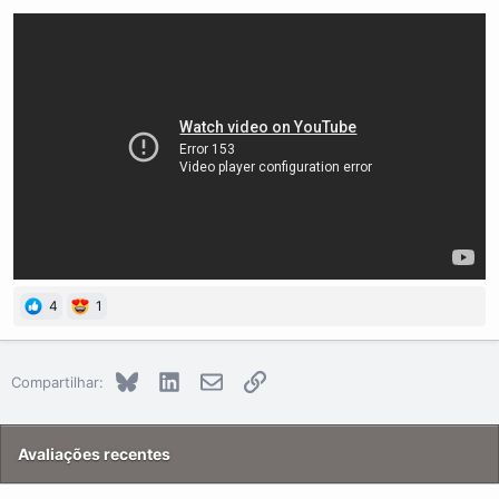
4
1
Bluesky
LinkedIn
E-mail
Link
Compartilhar:
Avaliações recentes