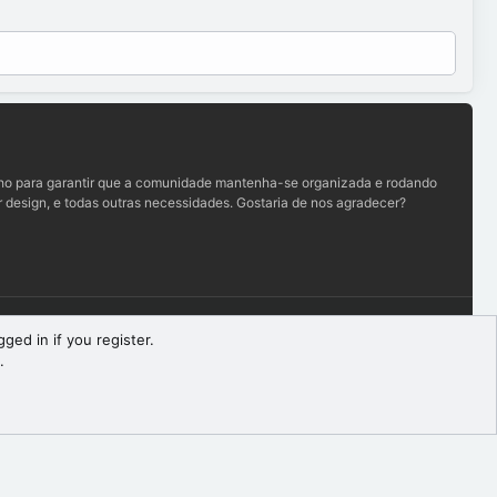
lho para garantir que a comunidade mantenha-se organizada e rodando
 design, e todas outras necessidades. Gostaria de nos agradecer?
Termos e regras
Política de privacidade
Ajuda
R
ged in if you register.
S
.
S
Largura
Queries
19
Time
0.0660s
Memory
9.76MB