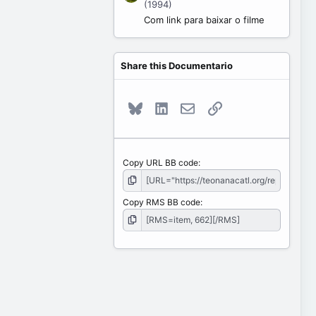
(1994)
Com link para baixar o filme
Share this Documentario
Bluesky
LinkedIn
E-mail
Link
Copy URL BB code
Copy RMS BB code