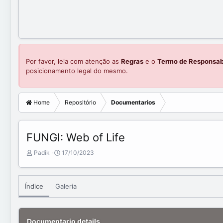
Por favor, leia com atenção as
Regras
e o
Termo de Responsab
posicionamento legal do mesmo.
Home
Repositório
Documentarios
FUNGI: Web of Life
A
C
Padik
17/10/2023
d
r
d
e
e
a
Índice
Galeria
d
t
b
e
y
d
a
Documentario details