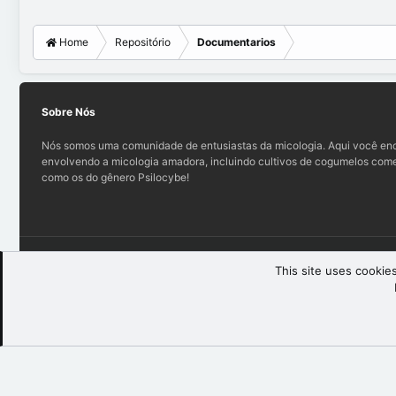
Home
Repositório
Documentarios
Sobre Nós
Nós somos uma comunidade de entusiastas da micologia. Aqui você enc
envolvendo a micologia amadora, incluindo cultivos de cogumelos comes
como os do gênero Psilocybe!
Teo (light)
This site uses cookies
®
Community platform by XenForo
© 2010-2025 XenForo Ltd.
XenForo th