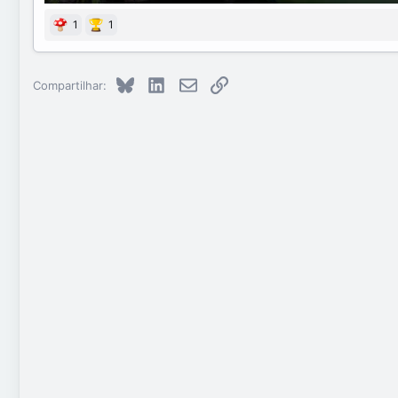
1
1
Bluesky
LinkedIn
E-mail
Link
Compartilhar: