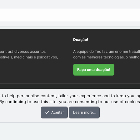
Doação!
ontrará diversos assuntos
A equipe do Teo faz um enorme traba
tíveis, medicinais e psicoativos,
com as melhores tecnologias, o melhor
Faça uma doação!
 to help personalise content, tailor your experience and to keep you log
By continuing to use this site, you are consenting to our use of cookies
eme
by xenfocus
Aceitar
Learn more...